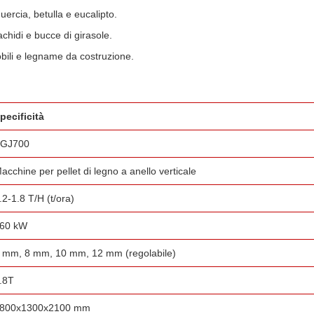
uercia, betulla e eucalipto.
rachidi e bucce di girasole.
i mobili e legname da costruzione.
pecificità
GJ700
acchine per pellet di legno a anello verticale
.2-1.8 T/H (t/ora)
60 kW
 mm, 8 mm, 10 mm, 12 mm (regolabile)
.8T
800x1300x2100 mm