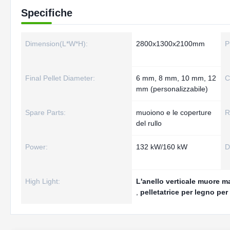
Specifiche
Dimension(L*W*H):
2800x1300x2100mm
P
Final Pellet Diameter:
6 mm, 8 mm, 10 mm, 12
C
mm (personalizzabile)
Spare Parts:
muoiono e le coperture
R
del rullo
Power:
132 kW/160 kW
D
High Light:
L'anello verticale muore m
,
pelletatrice per legno per