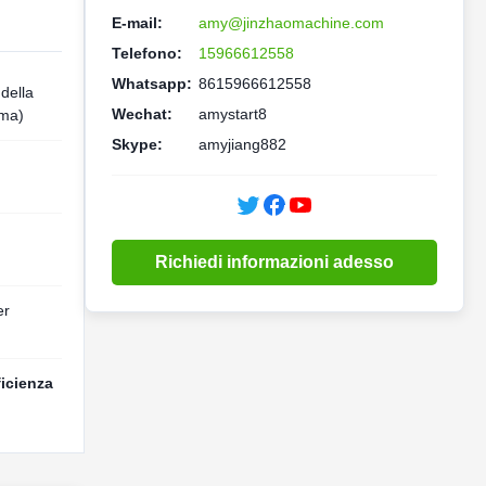
E-mail:
amy@jinzhaomachine.com
Telefono:
15966612558
Whatsapp:
8615966612558
 della
Wechat:
amystart8
ima)
Skype:
amyjiang882
Richiedi informazioni adesso
er
ficienza