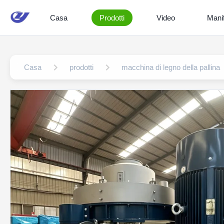
Casa
Prodotti
Video
Mani
Casa
prodotti
macchina di legno della pallina