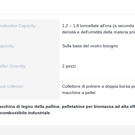
roduction Capacity:
1,2 – 1,8 tonnellate all'ora (a seconda
densità e dell'umidità della materia pr
apacity:
Sulla base del vostro bisogno
oller Quantity:
2 pezzi
ust collector:
Collettore di polvere a doppia borsa p
macchine a pellet
acchina di legno della pallina
,
pelletatrice per biomassa ad alta ef
 combustibile industriale