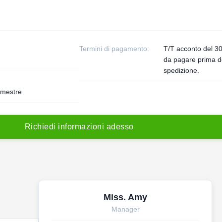
Termini di pagamento:
T/T acconto del 30
da pagare prima d
spedizione.
rimestre
R
i
c
h
i
e
d
i
i
n
f
o
r
m
a
z
i
o
n
i
a
d
e
s
s
o
Miss. Amy
Manager