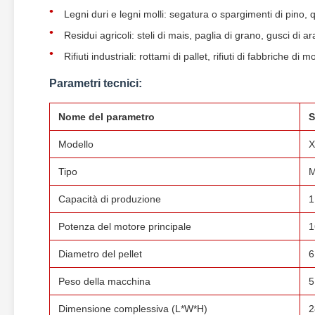
Legni duri e legni molli: segatura o spargimenti di pino, q
Residui agricoli: steli di mais, paglia di grano, gusci di a
Rifiuti industriali: rottami di pallet, rifiuti di fabbriche d
Parametri tecnici:
Nome del parametro
S
Modello
X
Tipo
M
Capacità di produzione
1
Potenza del motore principale
1
Diametro del pellet
6
Peso della macchina
5
Dimensione complessiva (L*W*H)
2