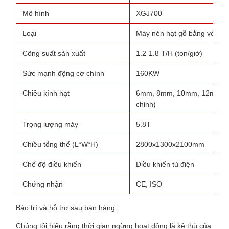
Mô hình
XGJ700
Loại
Máy nén hạt gỗ bằng vòng 
Công suất sản xuất
1.2-1.8 T/H (ton/giờ)
Sức mạnh động cơ chính
160KW
Chiều kính hạt
6mm, 8mm, 10mm, 12mm (đ
chỉnh)
Trọng lượng máy
5.8T
Chiều tổng thể (L*W*H)
2800x1300x2100mm
Chế độ điều khiển
Điều khiển tủ điện
Chứng nhận
CE, ISO
Bảo trì và hỗ trợ sau bán hàng:
Chúng tôi hiểu rằng thời gian ngừng hoạt động là kẻ thù của