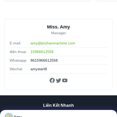
Miss. Amy
Manager
E-mail:
amy@jinzhaomachine.com
điện thoại:
15966612558
Whatsapp:
8615966612558
Wechat:
amystart8
Liên Kết Nhanh
Trang Chủ