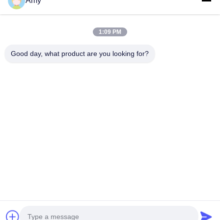
Amy
Các Sản Phẩm
Video
Chương Trình VR
1:09 PM
Về Chúng Tôi
Good day, what product are you looking for?
Tham Quan Nhà Máy
Kiểm Soát Chất Lượng
Liên Hệ Chúng Tôi
Tin Tức
Shandong Jinzhao Machine Co., Ltd.
0086-159-6661-2558
amy@jinzhaomachine.com
Follow Us
© 2026 Shandong Jinzhao Machine Co., Ltd.. All Rights Reserved.