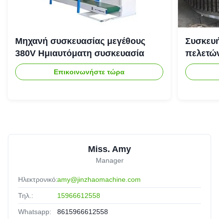
Μηχανή συσκευασίας μεγέθους
Συσκευή
380V Ημιαυτόματη συσκευασία
πελετώ
Επικοινωνήστε τώρα
Miss. Amy
Manager
Ηλεκτρονικό:
amy@jinzhaomachine.com
Τηλ.:
15966612558
Whatsapp:
8615966612558