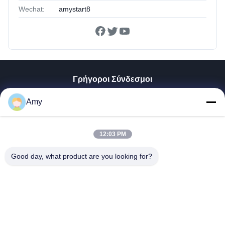
Wechat:
amystart8
Γρήγοροι Σύνδεσμοι
Σπίτι
Amy
Προϊόντα
Βίντεο
VR Παρουσιάστε
12:03 PM
Περίπου Εμείς
Good day, what product are you looking for?
Γύρος Εργοστασίων
Ποιοτικός Έλεγχος
Μας Ελάτε Σε Επαφή Με
Ειδήσεις
Shandong Jinzhao Machine Co., Ltd.