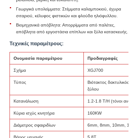
Γεωργικά υπολείμματα: Στέμματα καλαμποκιού, άχυρα
σιταριού, κέλυφος φιστικιών και φλούδα ηλιόφυλλου.
Βιομηχανικά απόβλητα: Απορρίμματα από παλέτες,
απόβλητα από εργοστάσια επίπλων και ξύλα κατασκευής.
Τεχνικές παραμέτρους:
Ονομασία παραμέτρου
Προδιαγραφές
Σχήμα
XGJ700
Τύπος
Βιότακτος δακτυλικός μη
ξύλου
Κατανάλωση
1.2-1.8 T/H (τόνοι ανά ώρ
Κύρια ισχύς κινητήρα
160KW
Διάμετρος σφαιριδίων
6mm, 8mm, 10mm, 12mm
Βάρος μηχανής
5.8Τ