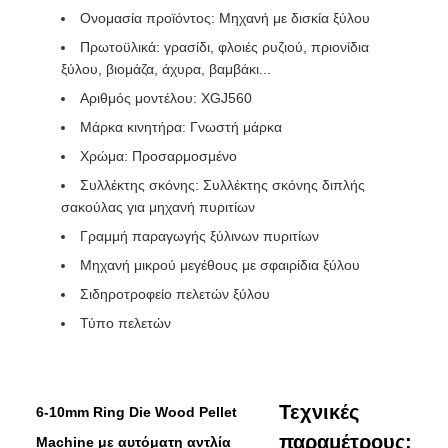
Ονομασία προϊόντος: Μηχανή με δισκία ξύλου
Πρωτοϋλικά: γρασίδι, φλοιές ρυζιού, πριονίδια
ξύλου, βιομάζα, άχυρα, βαμβάκι...
Αριθμός μοντέλου: XGJ560
Μάρκα κινητήρα: Γνωστή μάρκα
Χρώμα: Προσαρμοσμένο
Συλλέκτης σκόνης: Συλλέκτης σκόνης διπλής
σακούλας για μηχανή πυριτίων
Γραμμή παραγωγής ξύλινων πυριτίων
Μηχανή μικρού μεγέθους με σφαιρίδια ξύλου
Σιδηροτροφείο πελετών ξύλου
Τύπο πελετών
Τεχνικές
6-10mm Ring Die Wood Pellet
παραμέτρους:
Machine με αυτόματη αντλία