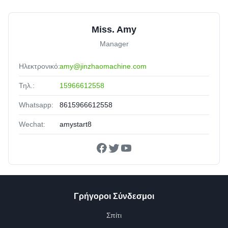
Miss. Amy
Manager
Ηλεκτρονικό:
amy@jinzhaomachine.com
Τηλ.:
15966612558
Whatsapp:
8615966612558
Wechat:
amystart8
Γρήγοροι Σύνδεσμοι
Σπίτι