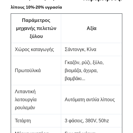
λίπους 10%-20% υγρασία
Παράμετρος
μηχανής πελετών
Αξία
ξύλου
Χώρος καταγωγής
Σάντονγκ, Κίνα
Γκαζόν, ρύζι, ξύλο,
Πρωτοϋλικά
βιομάζα, άχυρα,
βαμβάκι...
Λιπαντική
λειτουργία
Αυτόματη αντλία λίπους
ρουλεμάν
Τετάρτη
3 φάσεις, 380V, 50hz