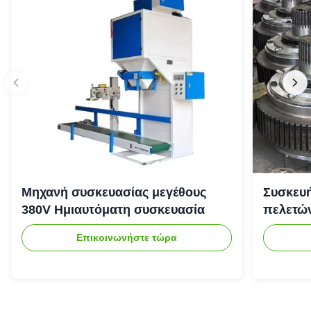
Μηχανή συσκευασίας μεγέθους
Συσκευή
380V Ημιαυτόματη συσκευασία
πελετώ
Επικοινωνήστε τώρα