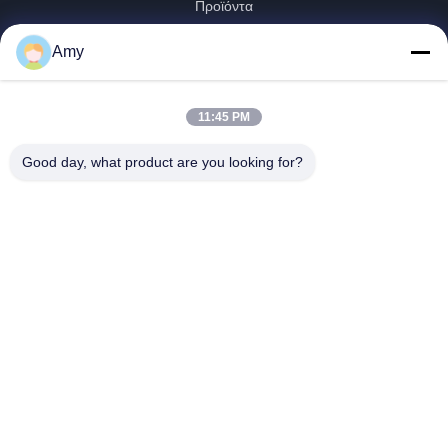
Προϊόντα
Βίντεο
Amy
VR Παρουσιάστε
Περίπου Εμείς
11:45 PM
Γύρος Εργοστασίων
Ποιοτικός Έλεγχος
Good day, what product are you looking for?
Μας Ελάτε Σε Επαφή Με
Ειδήσεις
Shandong Jinzhao Machine Co., Ltd.
0086-159-6661-2558
amy@jinzhaomachine.com
Follow Us