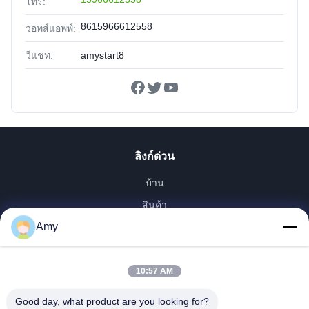
โทร:
8615966612558
วอทส์แอพพ์:
วีแชท:
amystart8
ลิงก์ด่วน
บ้าน
สินค้า
Amy
วิดีโอ
การแสดง VR
เกี่ยวกับเรา
10:57 AM
ทัวร์โรงงาน
Good day, what product are you looking for?