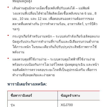
ที่มีอุณหภูมิสูง
เส้นผ่านศูนย์กลางเม็ดเชื้อเพลิงที่ปรับแต่งได้ – แม่พิมพ์
วงแหวนที่เปลี่ยนได้ช่วยให้ผลิตเม็ดเชื้อเพลิงขนาด 6 มม., 8
มม., 10 มม. และ 12 มม. เพื่อตอบสนองความต้องการของ
ตลาดที่แตกต่างกัน (การทำความร้อน, อาหารสัตว์, บาร์บีคิว
ฯลฯ)
กระปุกเกียร์สำหรับงานหนัก – ระบบส่งกำลังเกียร์เฮลิคอลแรง
บิดสูงรับประกันการทำงานที่ราบรื่นและมีเสียงรบกวนต่ำภาย
ใต้ภาระหนัก ในขณะเดียวกันก็ปรับปรุงประสิทธิภาพการใช้
พลังงาน
แผงควบคุมที่ใช้งานง่าย – ระบบควบคุมไฟฟ้าที่ใช้งานง่าย
พร้อมระบบป้องกันการโอเวอร์โหลด ปุ่มหยุดฉุกเฉิน และหน้า
จอสัมผัส/การตรวจสอบระยะไกลที่เป็นอุปกรณ์เสริม เพื่อการ
ทำงานที่ปลอดภัยและง่ายดาย
พารามิเตอร์ทางเทคนิค:
ชื่อพารามิเตอร์
ข้อมูลจำเพาะ
รุ่น
XGJ700