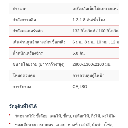
ประเภท
เครื่องอัดเม็ดไม้แบบวงแหวนแนว
กำลังการผลิต
1.2-1.8 ตัน/ชั่วโมง
กำลังมอเตอร์หลัก
132 กิโลวัตต์ / 160 กิโลวัตต์ (อ
เส้นผ่านศูนย์กลางเม็ดเชื้อเพลิง
6 มม., 8 มม., 10 มม., 12 มม. (ป
น้ำหนักเครื่องจักร
5.8 ตัน
ขนาดโดยรวม (ยาว*กว้าง*สูง)
2800x1300x2100 มม.
โหมดควบคุม
การควบคุมตู้ไฟฟ้า
การรับรอง
CE, ISO
วัตถุดิบที่ใช้ได้
วัสดุจากไม้: ขี้เลื่อย, เศษไม้, ขี้กบ, เปลือกไม้, กิ่งไม้, ผงไม้ไผ่
ของเสียทางการเกษตร: แกลบ, ฟางข้าวสาลี, ต้นข้าวโพด,