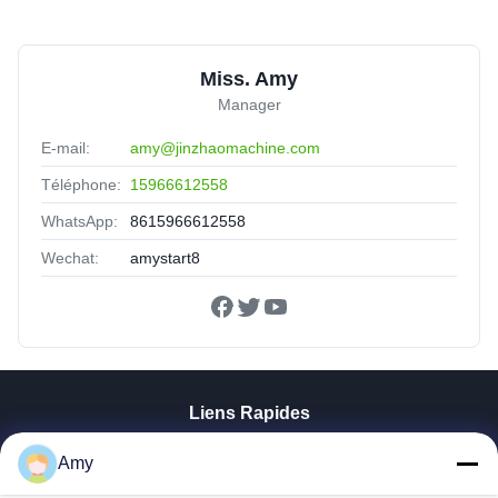
Miss. Amy
Manager
E-mail:
amy@jinzhaomachine.com
Téléphone:
15966612558
WhatsApp:
8615966612558
Wechat:
amystart8
Liens Rapides
Maison
Amy
Produits