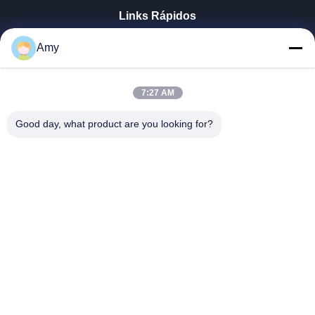
Links Rápidos
Casa
Amy
Produtos
Vídeos
Mostra De VR
7:27 AM
Sobre Nós
Good day, what product are you looking for?
Excursão Da Fábrica
Controle Da Qualidade
Contacte-Nos
Notícia
Shandong Jinzhao Machine Co., Ltd.
0086-159-6661-2558
amy@jinzhaomachine.com
Follow Us