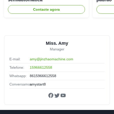
Contacte agora
Miss. Amy
Manager
E-mail:
amy@jinzhaomachine.com
Telefone:
15966612558
Whatsapp:
8615966612558
Conversamos:
amystart8