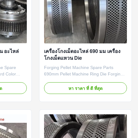
าน อะไหล่
เครื่องโกงเม็ดอะไหล่ 690 มม เครื่อง
โกงเม็ดแหวน Die
ne Spare
Forging Pellet Machine Spare Parts
rd Color
690mm Pellet Machine Ring Die Forging
oller
Pellet Machine Spare Parts 690mm Pellet
on:Standard
Machine Ring Die Product Description:
ุด
หา ราคา ที่ ดี ที่สุด
 Parts 690mm
Forging Pellet Machine Spare Parts
bly are
690mm Pellet Machine Ring Die can help
, which are
to ensure the continuous and effective
nge of ...
production of pellets. Our Pellet ...