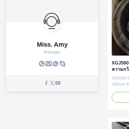
Miss. Amy
Manager
XGJ560 
ความกว้
XGJ560 Pe
195mm Pe
Pellet Mi
Pellet Pr
Descripti
are made 
with a di
width of 