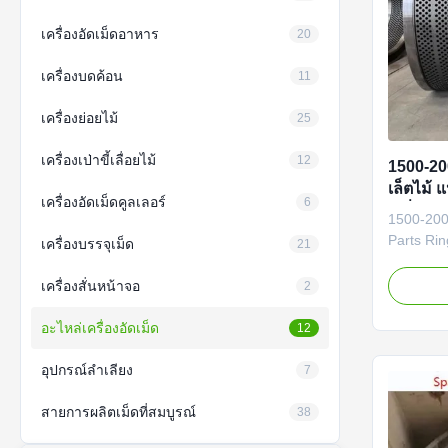
เครื่องอัดเม็ดอาหาร
20
เครื่องบดค้อน
11
เครื่องย่อยไม้
25
เครื่องเป่าขี้เลื่อยไม้
12
1500-20
เล็ตไม้ 
เครื่องอัดเม็ดคูลเลอร์
6
เครื่องป
1500-200
Parts Rin
เครื่องบรรจุเม็ด
21
Mill Par
Machine P
เครื่องสั่นหน้าจอ
2
Pellet Mi
Wood Pell
อะไหล่เครื่องอัดเม็ด
12
wood pell
with Rolle
อุปกรณ์ลำเลียง
7
สายการผลิตเม็ดที่สมบูรณ์
38