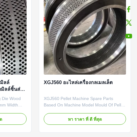
มิลล์
XGJ560 อะไหล่เครื่องกลเมลเล็ต
ิลล์ชิ้นส่วน
ng Die Wood
XGJ560 Pellet Machine Spare Parts
95mm Width
Based On Machine Model Mould Of Pellet
et Mill Parts
MachineXGJ560 Pellet Machine Spare
Pellet
Parts Based On Machine Model Mould Of
ุด
หา ราคา ที่ ดี ที่สุด
igned to
Pellet Machine Product
s of pellet
Description:XGJ560 Pellet Machine Spare
r producing
Parts Based On Machine Model Mould Of