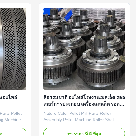
Pellet Machine are essential components
for pellet ...
าษอะไหล่
สีธรรมชาติ อะไหล่โรงงานเมลเล็ต รอล
เลอร์การประกอบ เครื่องเมลเล็ต รอล
เลอร์เปลือก
arts Pellet
Nature Color Pellet Mill Parts Roller
ing Machine
Assembly Pellet Machine Roller Shell
arts Pellet
Product Description: Pellet Machine Spare
ing Machine
Parts offer a wide range of spare parts for
ุด
หา ราคา ที่ ดี ที่สุด