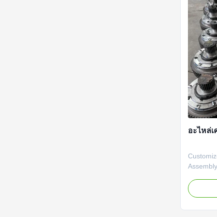
อะไหล่เค
Customize
Assembly
Customize
Assembly
Descripti
are made
manufactu