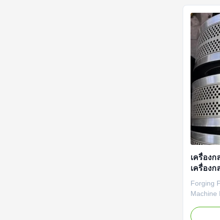
superior q
เครื่องก
เครื่อง
กลองเมท
Forging P
Machine 
Forging P
Machine 