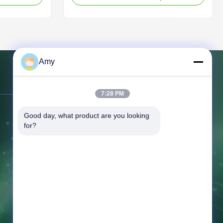
Machine Spare
pellet machines, such as pellet machine
ts for pellet
die, roller assembly and other
ducts are
components. The weight of the spare
parts is based on the model of ...
Amy
ติดต่อเรา
7:28 PM
ที่อยู่:
88 เมตรเหนือจากหมู่บ้านมิงชาน
Good day, what product are you looking 
ถนนฟูกิอาน ถนนซาโอยวน ตําบลจางกิอุ
for?
เมืองจีนาน จังหวัดชานดง จีน
โทร:
86-159-6661-2558
แฟ็กซ์:
86-159-6661-2558
อีเมล:
amy@jinzhaomachine.com
เวลาทำงาน:
8:00-18:00