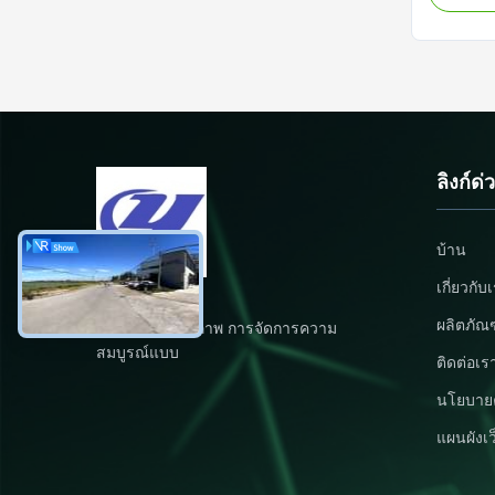
Product D
Parts are
machines.
operation
ลิงก์ด่
บ้าน
เกี่ยวกับ
ผลิตภัณ
การประกันคุณภาพ การจัดการความ
สมบูรณ์แบบ
ติดต่อเร
นโยบายค
แผนผังเว