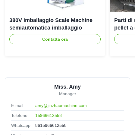
380V imballaggio Scale Machine
Parti d
semiautomatica imballaggio
pellet a
Contatta ora
Miss. Amy
Manager
E-mail:
amy@jinzhaomachine.com
Telefono:
15966612558
Whatsapp:
8615966612558