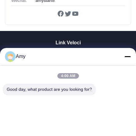
Wechat:
amystart8
Link Veloci
Casa
Amy
Prodotti
Video
Manifestazione Di VR
4:00 AM
Circa Noi
Good day, what product are you looking for?
Giro Della Fabbrica
Controllo Di Qualità
Contattici
Notizie
Shandong Jinzhao Machine Co., Ltd.