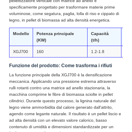
pellettizzatore verticale con matrice ad anello è
specificamente progettato per trasformare materie prime
voluminose, come segatura, paglia, lolla di riso e cippato di
legno, in pellet di biomassa ad alta densità energetica.
Modello
Potenza principale
Capacità
Pe
(KW)
(t/h)
(T)
XGJ700
160
1.2-1.8
5.8
Funzione del prodotto: Come trasforma i rifiuti
La funzione principale della XGJ700 è la densificazione
meccanica. Applicando una pressione estrema attraverso
rulli rotanti contro una matrice ad anello stazionaria, la
macchina comprime le fibre di biomassa sciolte in pellet
cilindrici. Durante questo processo, la lignina naturale del
legno viene ammorbidita dal calore generato dall'attrito,
agendo come legante naturale. Il risultato è un pellet liscio e
ad alta densità con un elevato valore calorico, basso
contenuto di umidità e dimensioni standardizzate per un