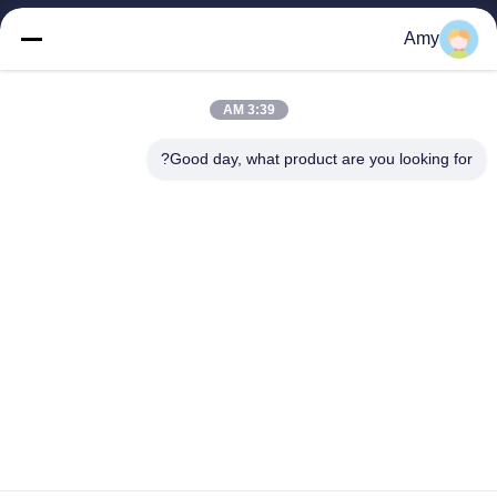
صفحه اصلی
Amy
محصولات
فیلم های
نمایش واقعیت مجازی
3:39 AM
درباره ما
Good day, what product are you looking for?
تور کارخانه
کنترل کیفیت
با ما تماس بگیرید
اخبار
Shandong Jinzhao Machine Co., Ltd.
0086-159-6661-2558
amy@jinzhaomachine.com
Follow Us