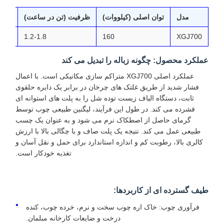
مدل
توان اصلی (کیلووات)
ظرفیت (تن در ساعت)
وزن 
1.2-1.8
160
XGJ700
عملکرد محصول: چگونه زباله را تبدیل می کند
عملکرد اصلی XGJ700 متراکم سازی مکانیکی است. با اعمال
فشار شدید از طریق غلتک های چرخان در برابر یک دایره حلقوی
ثابت، دستگاه الیاف زیست توده شل را به پلت های استوانه ای
فشرده می کند. در طول این فرآیند، لیگنین طبیعی چوب توسط
گرمای حاصل از اصطکاک نرم می شود و به عنوان یک چسب
طبیعی عمل می کند. نتیجه یک پلت صاف و با چگالی بالا با ارزش
کالری بالا، رطوبت کم و اندازه استاندارد برای حمل و نقل آسان و
تغذیه خودکار است.
طیف گسترده ای از کاربردها:
فرآوری چوب: خاک اره چوب سخت و نرم، خرده چوب، کنده
درخت و ضایعات کارخانه مبلمان.