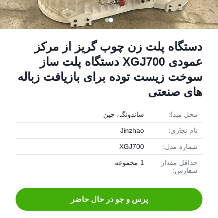
دستگاه پلت زن چوب گریز از مرکز
عمودی XGJ700 دستگاه پلت ساز
سوخت زیست توده برای بازیافت زباله
های صنعتی
محل مبدا:
شاندونگ، چین
نام تجاری:
Jinzhao
شماره مدل:
XGJ700
حداقل مقدار
1 مجموعه
سفارش:
پرس و جو در حال حاضر