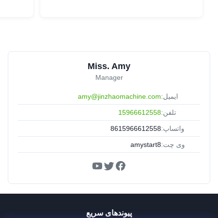
Miss. Amy
Manager
ایمیل:
amy@jinzhaomachine.com
تلفن:
15966612558
واتساپ:
8615966612558
وی چت:
amystart8
پیوندهای سریع