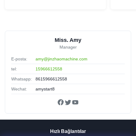
Miss. Amy
Manager
E-posta:
amy@jinzhaomachine.com
tel:
15966612558
Whatsapp:
8615966612558
Wechat:
amystart8
Hızlı Bağlantılar