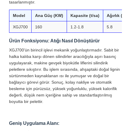
tasarlanmıştır.
Model
Ana Güç (KW)
Kapasite (t/sa)
Ağırlık (T)
XGJ700
160
1.2-1.8
5.8
Ürün Fonksiyonu: Atığı Nasıl Dönüştürür
XGJ700'ün birincil işlevi mekanik yoğunlaştırmadır. Sabit bir
halka kalıba karşı dönen silindirler aracılığıyla aşırı basınç
uygulayarak, makine gevşek biyokütle liflerini silindirik
peletlere sıkıştırır. Bu işlem sırasında, ahşaptaki doğal lignin
sürtünmeden kaynaklanan ısı ile yumuşar ve doğal bir
bağlayıcı görevi görür. Sonuç, kolay nakliye ve otomatik
besleme için pürüzsüz, yüksek yoğunluklu, yüksek kalorifik
değerli, düşük nem içeriğine sahip ve standartlaştırılmış
boyutta bir pelettir.
Geniş Uygulama Alanı: