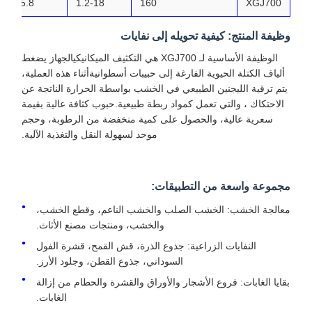
00
5.8
1.2-18
160
XGJ700
وظيفة المنتج: كيفية تحويله إلى نفايات
الوظيفة الأساسية لـ XGJ700 هي التكثيف الميكانيكيالجهاز يضغط
ألياف الكتلة الحيوية الفارغة إلى حبيبات أسطوانيةأثناء هذه العملية،
يتم ترقية الليجنين الطبيعي في الخشب بواسطة الحرارة الناتجة عن
الاحتكاك ، والتي تعمل كمواد ربطة طبيعية.حبوب كثافة عالية بقيمة
سعرية عالية، والحصول على كمية منخفضة من الرطوبة، وحجم
موحد لسهولة النقل والتغذية الآلية.
مجموعة واسعة من التطبيقات:
معالجة الخشب: الخشب الصلب والخشب الناعم، وقطع الخشب،
والخشب، ومنتجات مصنع الأثاث.
النفايات الزراعية: جذوع الذرة، قش القمح، قشرة الفول
السوداني، جذوع القطن، وجلود الأرز.
بقايا الغابات: فروع الأشجار والأوراق والقشرة والحطام من إزالة
الغابات.