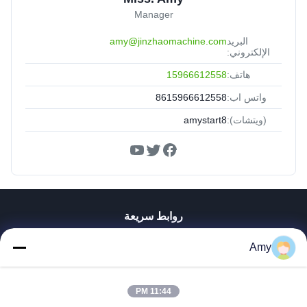
Manager
البريد
amy@jinzhaomachine.com
الإلكتروني:
هاتف:
15966612558
واتس اب:
8615966612558
(ويتشات):
amystart8
روابط سريعة
منزل
Amy
منتجات
أشرطة فيديو
11:44 PM
عرض الواقع الافتراضي