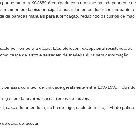
dias por semana, a XGJ850 é equipada com um sistema independente de
os rolamentos do eixo principal e nos rolamentos dos rolos enquanto a
de de paradas manuais para lubrificação, reduzindo os custos de mão
ssado por têmpera a vácuo. Eles oferecem excepcional resistência ao
 como casca de arroz e serragem de madeira dura sem deformação,
 biomassa com teor de umidade geralmente entre 10%-15%, incluindo
, galhos de árvores, casca, restos de móveis.
sol, casca de amendoim, palha de trigo, caule de milho, EFB de palma
o de cana-de-açúcar.