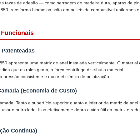
aixas taxas de adesão — como serragem de madeira dura, aparas de pin
J850 transforma biomassa solta em pellets de combustível uniformes e
s Funcionais
io Patenteadas
J850 apresenta uma matriz de anel instalada verticalmente. O material 
da que os rolos giram, a força centrífuga distribui o material
o pressão consistente e maior eficiência de pelotização.
a Camada (Economia de Custo)
amada. Tanto a superfície superior quanto a inferior da matriz de anel
 usar o outro lado. Isso efetivamente dobra a vida útil da matriz e redu
ação Contínua)