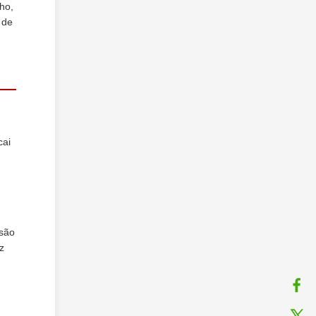
ho,
 de
cai
 são
z