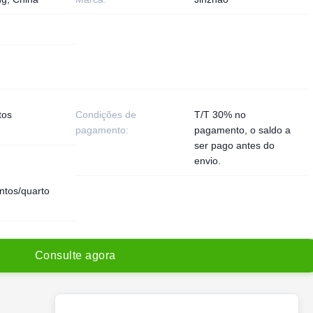
tos
Condições de
T/T 30% no
pagamento:
pagamento, o saldo a
ser pago antes do
envio.
ntos/quarto
C
o
n
s
u
l
t
e
a
g
o
r
a