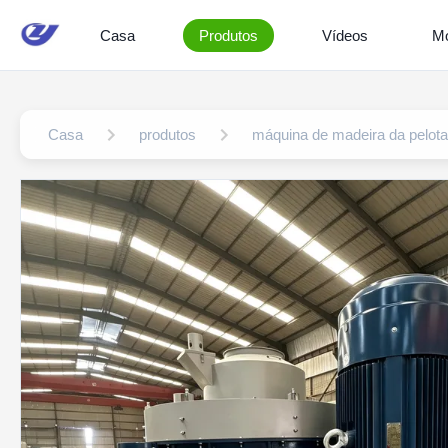
Casa
Produtos
Vídeos
Mo
Casa
produtos
máquina de madeira da pelota