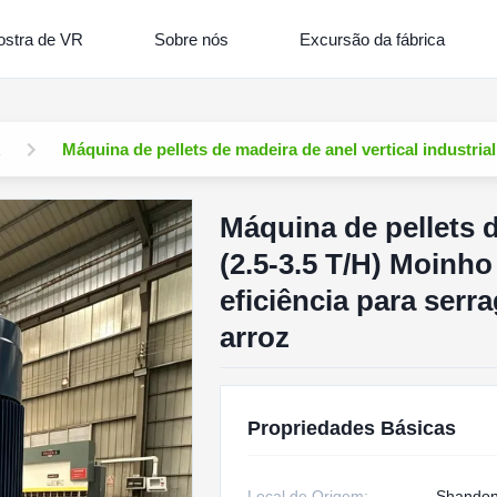
stra de VR
Sobre nós
Excursão da fábrica
Máquina de pellets de madeira de anel vertical industria
Máquina de pellets d
(2.5-3.5 T/H) Moinho
eficiência para serr
arroz
Propriedades Básicas
Local de Origem:
Shandon