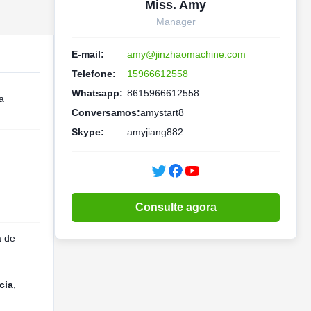
Miss. Amy
Manager
E-mail:
amy@jinzhaomachine.com
Telefone:
15966612558
Whatsapp:
8615966612558
a
Conversamos:
amystart8
Skype:
amyjiang882
Consulte agora
a de
cia
,