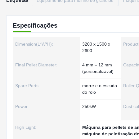
Etiquetas
Equipamento para moinho de grânulos
máquina
Especificações
Dimension(L*W*H):
3200 x 1500 x
Product
2600
Final Pellet Diameter:
4 mm – 12 mm
Capacit
(personalizável)
Spare Parts:
morre e o escudo
Roller Q
do rolo
Power:
250kW
Dust col
High Light:
Máquina para pellets de ane
máquina de pelotização d