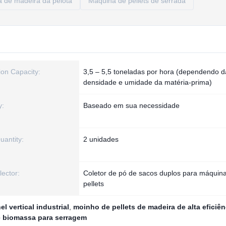
 de madeira da pelota
Máquina de pellets de serrada
ion Capacity:
3,5 – 5,5 toneladas por hora (dependendo d
densidade e umidade da matéria-prima)
y:
Baseado em sua necessidade
uantity:
2 unidades
lector:
Coletor de pó de sacos duplos para máquin
pellets
l vertical industrial
,
moinho de pellets de madeira de alta eficiên
e biomassa para serragem