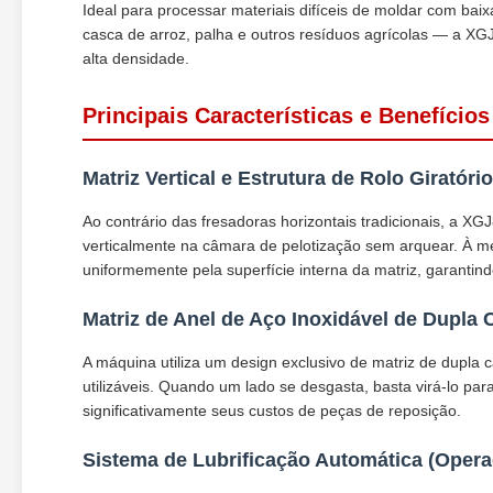
Ideal para processar materiais difíceis de moldar com b
casca de arroz, palha e outros resíduos agrícolas — a XG
alta densidade.
Principais Características e Benefício
Matriz Vertical e Estrutura de Rolo Giratór
Ao contrário das fresadoras horizontais tradicionais, a XG
verticalmente na câmara de pelotização sem arquear. À medi
uniformemente pela superfície interna da matriz, garantind
Matriz de Anel de Aço Inoxidável de Dupl
A máquina utiliza um design exclusivo de matriz de dupla c
utilizáveis. Quando um lado se desgasta, basta virá-lo para
significativamente seus custos de peças de reposição.
Sistema de Lubrificação Automática (Oper