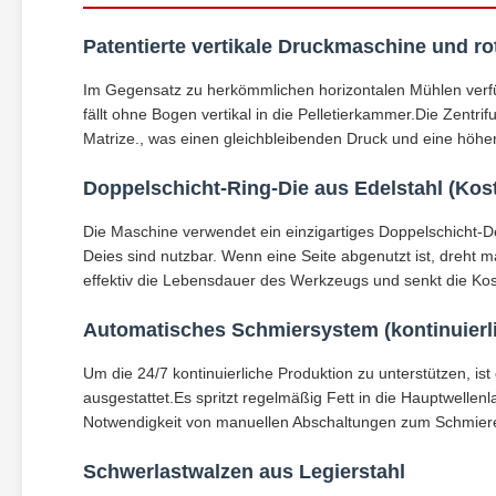
Patentierte vertikale Druckmaschine und ro
Im Gegensatz zu herkömmlichen horizontalen Mühlen verfügt
fällt ohne Bogen vertikal in die Pelletierkammer.Die Zentrif
Matrize., was einen gleichbleibenden Druck und eine höhere
Doppelschicht-Ring-Die aus Edelstahl (Kos
Die Maschine verwendet ein einzigartiges Doppelschicht-D
Deies sind nutzbar. Wenn eine Seite abgenutzt ist, dreht 
effektiv die Lebensdauer des Werkzeugs und senkt die Koste
Automatisches Schmiersystem (kontinuierli
Um die 24/7 kontinuierliche Produktion zu unterstützen, 
ausgestattet.Es spritzt regelmäßig Fett in die Hauptwellenl
Notwendigkeit von manuellen Abschaltungen zum Schmieren
Schwerlastwalzen aus Legierstahl