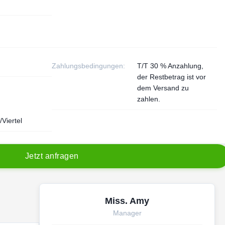
Zahlungsbedingungen:
T/T 30 % Anzahlung,
der Restbetrag ist vor
dem Versand zu
zahlen.
/Viertel
J
e
t
z
t
a
n
f
r
a
g
e
n
Miss. Amy
Manager