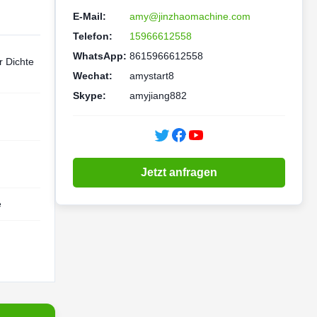
E-Mail:
amy@jinzhaomachine.com
Telefon:
15966612558
WhatsApp:
8615966612558
r Dichte
Wechat:
amystart8
Skype:
amyjiang882
Jetzt anfragen
e