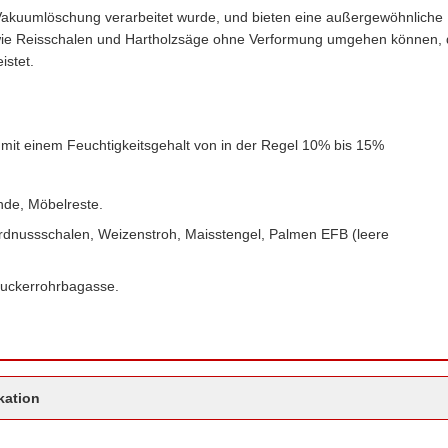
Vakuumlöschung verarbeitet wurde, und bieten eine außergewöhnliche
en wie Reisschalen und Hartholzsäge ohne Verformung umgehen können, 
istet.
 mit einem Feuchtigkeitsgehalt von in der Regel 10% bis 15%
nde, Möbelreste.
rdnussschalen, Weizenstroh, Maisstengel, Palmen EFB (leere
uckerrohrbagasse.
kation