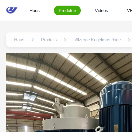
Haus
Produkte
Videos
V
Haus
Produits
hölzerne Kugelmaschine