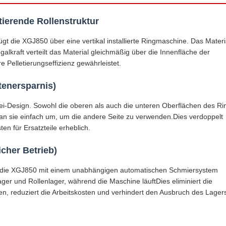
tierende Rollenstruktur
 die XGJ850 über eine vertikal installierte Ringmaschine. Das Materi
ugalkraft verteilt das Material gleichmäßig über die Innenfläche der
 Pelletierungseffizienz gewährleistet.
tenersparnis)
ei-Design. Sowohl die oberen als auch die unteren Oberflächen des Ri
man sie einfach um, um die andere Seite zu verwenden.Dies verdoppelt
n für Ersatzteile erheblich.
cher Betrieb)
ist die XGJ850 mit einem unabhängigen automatischen Schmiersystem
ager und Rollenlager, während die Maschine läuftDies eliminiert die
, reduziert die Arbeitskosten und verhindert den Ausbruch des Lager