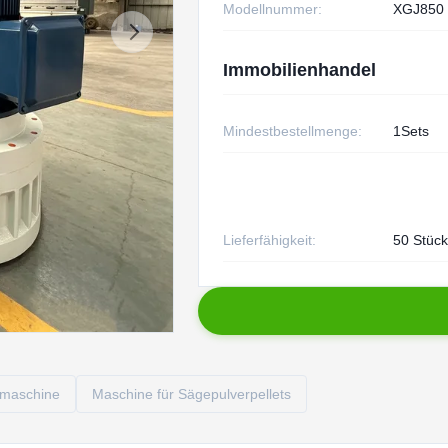
Modellnummer:
XGJ850
Immobilienhandel
Mindestbestellmenge:
1Sets
Lieferfähigkeit:
50 Stück
lmaschine
Maschine für Sägepulverpellets