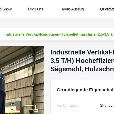
R-Show
Über uns
Fabrik-Ausflug
Qualität
Industrielle Vertikal-Ringdüsen-Holzpelletmaschine (2,5-3,5 
Industrielle Vertika
3,5 T/H) Hocheffizie
Sägemehl, Holzschni
Grundlegende Eigenschaf
Herkunftsort:
Shandon