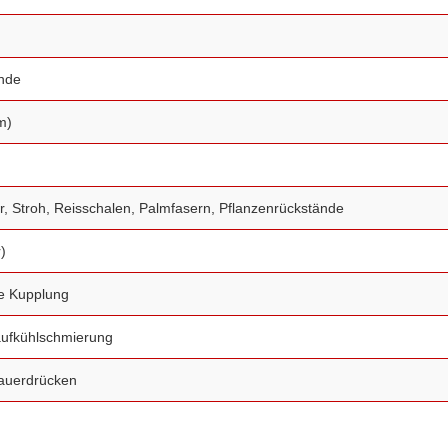
unde
m)
er, Stroh, Reisschalen, Palmfasern, Pflanzenrückstände
)
he Kupplung
aufkühlschmierung
Dauerdrücken