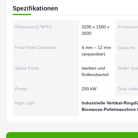
Spezifikationen
Dimension(L*W*H):
3200 x 1500 x
Productio
2600
Final Pellet Diameter:
4 mm – 12 mm
Capacity:
(anpassbar)
Spare Parts:
sterben und
Roller Qua
Rollenoberteil
Power:
250 kW
Dust colle
High Light:
Industrielle Vertikal-Ring
Biomasse-Pelletmaschine 