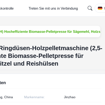
skontrolle
Treten Sie mit uns in Verbindung
T/H) Hocheffiziente Biomasse-Pelletpresse für Sägemehl, Holzsch
l-Ringdüsen-Holzpelletmaschine (2,5-
nte Biomasse-Pelletpresse für
tzel und Reishülsen
ten
g, China
Markenname:
Jinzhao