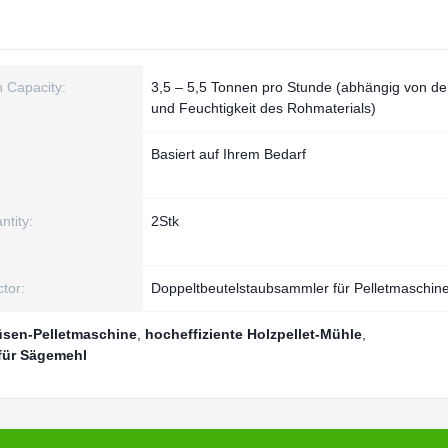
n Capacity:
3,5 – 5,5 Tonnen pro Stunde (abhängig von de
und Feuchtigkeit des Rohmaterials)
Basiert auf Ihrem Bedarf
ntity:
2Stk
ctor:
Doppeltbeutelstaubsammler für Pelletmaschin
düsen-Pelletmaschine
,
hocheffiziente Holzpellet-Mühle
,
für Sägemehl