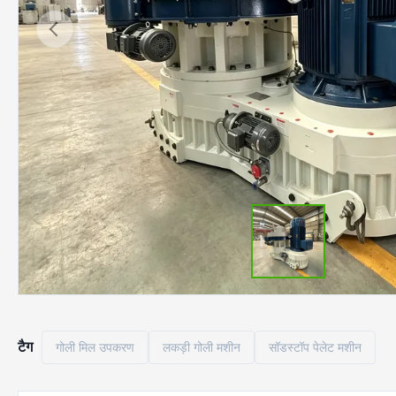
टैग
गोली मिल उपकरण
लकड़ी गोली मशीन
सॉडस्टॉप पेलेट मशीन