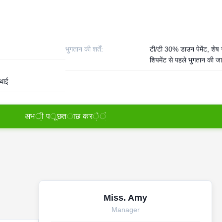
भुगतान की शर्तें:
टी/टी 30% डाउन पेमेंट, शेष 
शिपमेंट से पहले भुगतान की ज
थाई
अ
भ
ी
प
ू
छ
त
ा
छ
क
र
े
ं
Miss. Amy
Manager