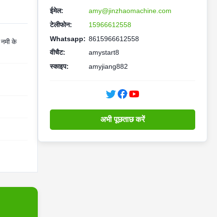
ईमेल:
amy@jinzhaomachine.com
टेलीफोन:
15966612558
Whatsapp:
8615966612558
 नमी के
वीचैट:
amystart8
स्काइप:
amyjiang882
अभी पूछताछ करें