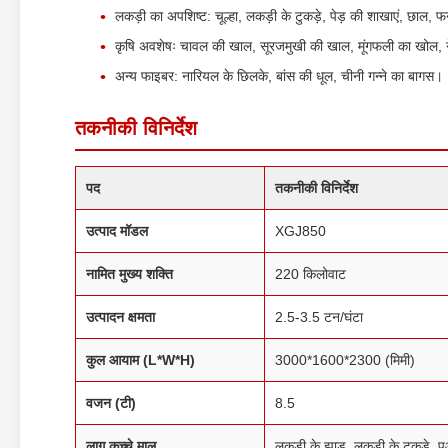
लकड़ी का अपशिष्ट: चूल्हा, लकड़ी के टुकड़े, पेड़ की शाखाएं, छाल, फर
कृषि अवशेषः चावल की खाल, सूरजमुखी की खाल, मूंगफली का खोल, ग
अन्य फाइबर: नारियल के छिलके, बांस की धूल, चीनी गन्ने का बागस।
तकनीकी विनिर्देश
पद
तकनीकी विनिर्देश
उत्पाद मॉडल
XGJ850
नामित मुख्य शक्ति
220 किलोवाट
उत्पादन क्षमता
2.5-3.5 टन/घंटा
कुल आयाम (L*W*H)
3000*1600*2300 (मिमी)
वजन (टी)
8.5
लागू कच्चे माल
लकड़ी के झाड़ू, लकड़ी के टुकड़े