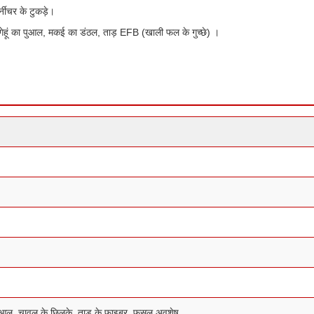
्नीचर के टुकड़े।
ेहूं का पुआल, मकई का डंठल, ताड़ EFB (खाली फल के गुच्छे) ।
, पुआल, चावल के छिलके, ताड़ के फाइबर, फसल अवशेष