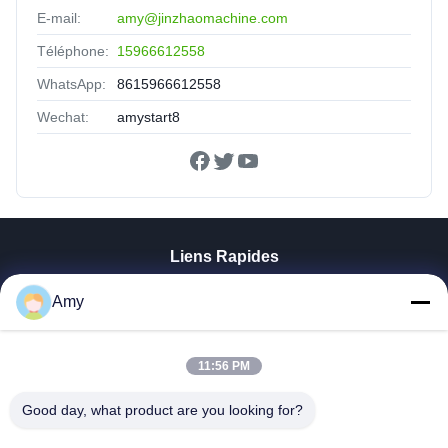
E-mail:
amy@jinzhaomachine.com
Téléphone:
15966612558
WhatsApp:
8615966612558
Wechat:
amystart8
Liens Rapides
Maison
Amy
Produits
Vidéos
Exposition De VR
11:56 PM
Au Sujet De Nous
Good day, what product are you looking for?
Visite D'usine
Contrôle De Qualité