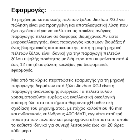
Εφαρμογές:
Το μηχάνημα κατασκευής πελετών ξύλου Jinzhao XGJ για
πώληση είναι μια προηγμένη και αποτελεσματική λύση που
έχει σχεδιαστεί για να καλύπτει τις ποικίλες ανάγκες
παραγωγής πελετών σε διάφορες βιομηχανίες.Αν είστε
μικροκαλλιεργητής, ένας παραγωγός καυσίμων βιομάζας ή
ένας βιομηχανικός κατασκευαστής, αυτή η μικρή μηχανή
πελετών ξύλου είναι ιδανική για την παραγωγή πελετών
ξύλου υψηλής ποιότητας με διάμετρο που κυμαίνεται από 4
έως 12 mm,διασφάλιση ευελιξίας για διαφορετικές
εφαρμογές.
Μια από τις κύριες περιπτώσεις εφαρμογής για τη μηχανή
παραγωγής δερμάτων από ξύλο Jinzhao XGJ είναι η
παραγωγή ανανεώσιμης ενέργειας.Τα πελέτα ξύλου
χρησιμοποιούνται ευρέως ως εναλλακτική οικολογική
καύσιμη ύλη στα συστήματα θέρμανσηςΗ ανθεκτική
σχεδίαση του μηχανήματος, με πάχος καλούπιου 46 mm
και ανθεκτικούς κυλίνδρους 40CrMnTi, εγγυάται σταθερή
ποιότητα των πελετών και μακροχρόνια αξιοπιστία.το οποίο
το καθιστά ιδανικό για συνεχή λειτουργία έως και 20 ώρες
κάθε μέρα.