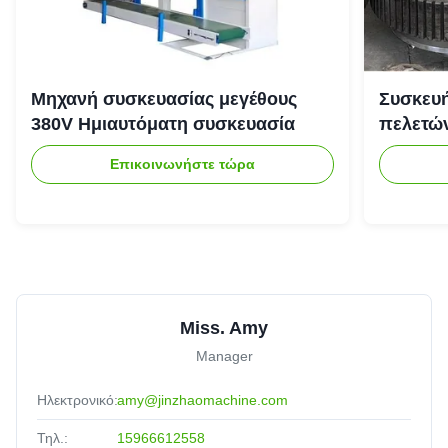
Μηχανή συσκευασίας μεγέθους
Συσκευή
380V Ημιαυτόματη συσκευασία
πελετώ
Επικοινωνήστε τώρα
Miss. Amy
Manager
Ηλεκτρονικό:
amy@jinzhaomachine.com
Τηλ.:
15966612558