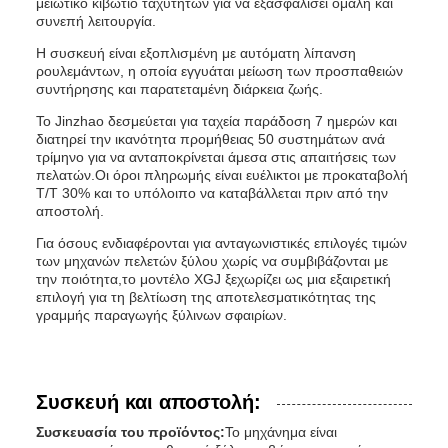
μειωτικό κιβώτιο ταχυτήτων για να εξασφαλίσει ομαλή και
συνεπή λειτουργία.
Η συσκευή είναι εξοπλισμένη με αυτόματη λίπανση
ρουλεμάντων, η οποία εγγυάται μείωση των προσπαθειών
συντήρησης και παρατεταμένη διάρκεια ζωής.
Το Jinzhao δεσμεύεται για ταχεία παράδοση 7 ημερών και
διατηρεί την ικανότητα προμήθειας 50 συστημάτων ανά
τρίμηνο για να ανταποκρίνεται άμεσα στις απαιτήσεις των
πελατών.Οι όροι πληρωμής είναι ευέλικτοι με προκαταβολή
T/T 30% και το υπόλοιπο να καταβάλλεται πριν από την
αποστολή.
Για όσους ενδιαφέρονται για ανταγωνιστικές επιλογές τιμών
των μηχανών πελετών ξύλου χωρίς να συμβιβάζονται με
την ποιότητα,το μοντέλο XGJ ξεχωρίζει ως μια εξαιρετική
επιλογή για τη βελτίωση της αποτελεσματικότητας της
γραμμής παραγωγής ξύλινων σφαιρίων.
Συσκευή και αποστολή:
Συσκευασία του προϊόντος:
Το μηχάνημα είναι