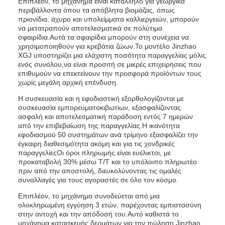
Επιπλέον, το μηχάνημα είναι κατάλληλο για γεωργικά
περιβάλλοντα όπου τα απόβλητα βιομάζας, όπως
πριονίδια, άχυρο και υπολείμματα καλλιεργειών, μπορούν
να μετατραπούν αποτελεσματικά σε πολύτιμα
σφαιρίδια.Αυτά τα σφαιρίδια μπορούν στη συνέχεια να
χρησιμοποιηθούν για κρεβάτια ζώων.Το μοντέλο Jinzhao
XGJ υποστηρίζει μια ελάχιστη ποσότητα παραγγελίας μόλις
ενός συνόλου,να είναι προσιτή σε μικρές επιχειρήσεις που
επιθυμούν να επεκτείνουν την προσφορά προϊόντων τους
χωρίς μεγάλη αρχική επένδυση.
Η συσκευασία και η εφοδιαστική εξορθολογίζονται με
συσκευασία εμπορευματοκιβωτίων, εξασφαλίζοντας
ασφαλή και αποτελεσματική παράδοση εντός 7 ημερών
από την επιβεβαίωση της παραγγελίας.Η ικανότητα
εφοδιασμού 50 συστημάτων ανά τρίμηνο εξασφαλίζει την
έγκαιρη διαθεσιμότητα ακόμη και για τις χονδρικές
παραγγελίεςΟι όροι πληρωμής είναι ευέλικτοι, με
προκαταβολή 30% μέσω T/T και το υπόλοιπο πληρωτέο
πριν από την αποστολή, διευκολύνοντας τις ομαλές
συναλλαγές για τους αγοραστές σε όλο τον κόσμο.
Επιπλέον, το μηχάνημα συνοδεύεται από μια
ολοκληρωμένη εγγύηση 3 ετών, παρέχοντας εμπιστοσύνη
στην αντοχή και την απόδοσή του.Αυτό καθιστά το
μηχάνημα κατασκευής δερμάτων για την πώληση Jinzhao