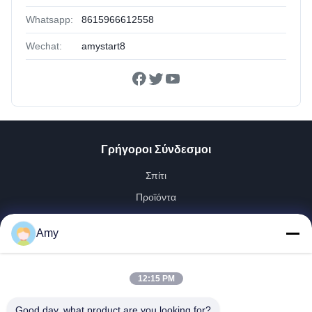
Whatsapp:
8615966612558
Wechat:
amystart8
Γρήγοροι Σύνδεσμοι
Σπίτι
Προϊόντα
Βίντεο
Amy
VR Παρουσιάστε
Περίπου Εμείς
12:15 PM
Γύρος Εργοστασίων
Ποιοτικός Έλεγχος
Good day, what product are you looking for?