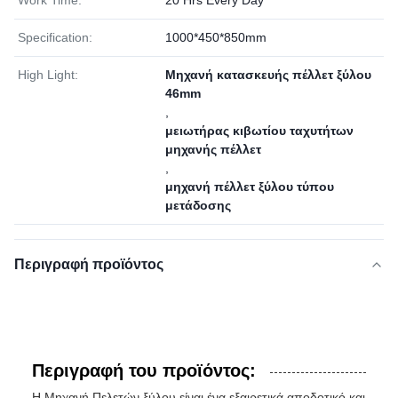
Work Time:
20 Hrs Every Day
Specification:
1000*450*850mm
High Light:
Μηχανή κατασκευής πέλλετ ξύλου
46mm
,
μειωτήρας κιβωτίου ταχυτήτων
μηχανής πέλλετ
,
μηχανή πέλλετ ξύλου τύπου
μετάδοσης
Περιγραφή προϊόντος
Περιγραφή του προϊόντος:
Η Μηχανή Πελετών ξύλου είναι ένα εξαιρετικά αποδοτικό και