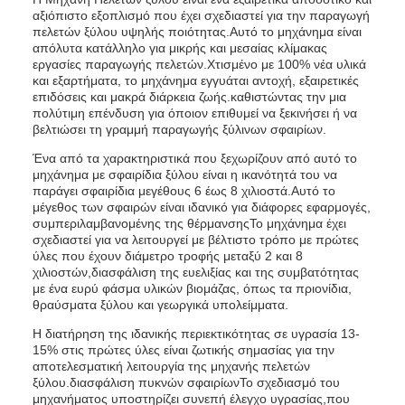
αξιόπιστο εξοπλισμό που έχει σχεδιαστεί για την παραγωγή
πελετών ξύλου υψηλής ποιότητας.Αυτό το μηχάνημα είναι
απόλυτα κατάλληλο για μικρής και μεσαίας κλίμακας
εργασίες παραγωγής πελετών.Χτισμένο με 100% νέα υλικά
και εξαρτήματα, το μηχάνημα εγγυάται αντοχή, εξαιρετικές
επιδόσεις και μακρά διάρκεια ζωής.καθιστώντας την μια
πολύτιμη επένδυση για όποιον επιθυμεί να ξεκινήσει ή να
βελτιώσει τη γραμμή παραγωγής ξύλινων σφαιρίων.
Ένα από τα χαρακτηριστικά που ξεχωρίζουν από αυτό το
μηχάνημα με σφαιρίδια ξύλου είναι η ικανότητά του να
παράγει σφαιρίδια μεγέθους 6 έως 8 χιλιοστά.Αυτό το
μέγεθος των σφαιρών είναι ιδανικό για διάφορες εφαρμογές,
συμπεριλαμβανομένης της θέρμανσηςΤο μηχάνημα έχει
σχεδιαστεί για να λειτουργεί με βέλτιστο τρόπο με πρώτες
ύλες που έχουν διάμετρο τροφής μεταξύ 2 και 8
χιλιοστών,διασφάλιση της ευελιξίας και της συμβατότητας
με ένα ευρύ φάσμα υλικών βιομάζας, όπως τα πριονίδια,
θραύσματα ξύλου και γεωργικά υπολείμματα.
Η διατήρηση της ιδανικής περιεκτικότητας σε υγρασία 13­
15% στις πρώτες ύλες είναι ζωτικής σημασίας για την
αποτελεσματική λειτουργία της μηχανής πελετών
ξύλου.διασφάλιση πυκνών σφαιρίωνΤο σχεδιασμό του
μηχανήματος υποστηρίζει συνεπή έλεγχο υγρασίας,που