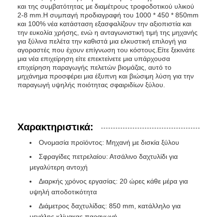
και της συμβατότητας με διαμέτρους τροφοδοτικού υλικού
2-8 mm.Η συμπαγή προδιαγραφή του 1000 * 450 * 850mm
και 100% νέα κατάσταση εξασφαλίζουν την αξιοπιστία και
την ευκολία χρήσης, ενώ η ανταγωνιστική τιμή της μηχανής
για ξύλινα πελέτα την καθιστά μια ελκυστική επιλογή για
αγοραστές που έχουν επίγνωση του κόστους.Είτε ξεκινάτε
μια νέα επιχείρηση είτε επεκτείνετε μια υπάρχουσα
επιχείρηση παραγωγής πελετών βιομάζας, αυτό το
μηχάνημα προσφέρει μια έξυπνη και βιώσιμη λύση για την
παραγωγή υψηλής ποιότητας σφαιριδίων ξύλου.
Χαρακτηριστικά:
Ονομασία προϊόντος: Μηχανή με δισκία ξύλου
Σφραγίδες πετρελαίου: Ατσάλινο δαχτυλίδι για
μεγαλύτερη αντοχή
Διαρκής χρόνος εργασίας: 20 ώρες κάθε μέρα για
υψηλή αποδοτικότητα
Διάμετρος δαχτυλίδας: 850 mm, κατάλληλο για
μεγάλης κλίμακας παραγωγή