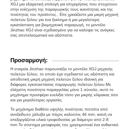
XGJ μια εξαιρετική επιλογή για επιχειρήσεις που στοχεύουν
στην ενίσχυση της παραγωγικής τους ικανότητας και της
ποιότητας του προϊόντος.. Είτε χρειάζεστε μια μικρή μηχανή
πελετών ξύλου για ένα ξεκίνημα ή μια μεγαλύτερη
εγκατάσταση για βιομηχανική παραγωγή, το μοντέλο
Jinzhao XGJ είναι σχεδιασμένο για να καλύψει τις ανάγκες
σας αποτελεσματικά και αξιόπιστα.
Προσαρμογή:
Η εταιρεία Jinzhao παρουσιάζει το μοντέλο XGJ μηχανής
πελετών ξύλου, το οποίο έχει σχεδιαστεί ως αξιόπιστη και
αποδοτική μικρή μηχανή πελετών ξύλου ιδανική για
διάφορες εγκαταστάσεις παραγωγής πελετών ξύλου.Με
ελάχιστη ποσότητα παραγγελίας μόνο 1 σύνολο, αυτό το
μηχάνημα προσφέρει ευελιξία τόσο για μικρής κλίμακας όσο
και για μεγαλύτερες εργασίες.
Το μηχάνημα διαθέτει υψηλής ποιότητας πετσέτα από
ανοξείδωτο χάλυβα με πάχος καλούπις 46 mm, ικανή να
επεξεργάζεται υλικά τροφοδοσίας με διάμετρο από 2-8
mm.Το σύστημα μεταφοράς του χρησιμοποιεί ένα ανθεκτικό