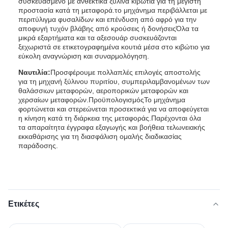
συσκευασμένο με ανθεκτικά ξύλινα κιβώτια για τη μέγιστη
προστασία κατά τη μεταφορά.το μηχάνημα περιβάλλεται με
περιτύλιγμα φυσαλίδων και επένδυση από αφρό για την
αποφυγή τυχόν βλάβης από κρούσεις ή δονήσειςΌλα τα
μικρά εξαρτήματα και τα αξεσουάρ συσκευάζονται
ξεχωριστά σε ετικετογραφημένα κουτιά μέσα στο κιβώτιο για
εύκολη αναγνώριση και συναρμολόγηση.
Ναυτιλία:
Προσφέρουμε πολλαπλές επιλογές αποστολής
για τη μηχανή ξύλινου πυριτίου, συμπεριλαμβανομένων των
θαλάσσιων μεταφορών, αεροπορικών μεταφορών και
χερσαίων μεταφορών.ΠροϋπολογισμόςΤο μηχάνημα
φορτώνεται και στερεώνεται προσεκτικά για να αποφεύγεται
η κίνηση κατά τη διάρκεια της μεταφοράς.Παρέχονται όλα
τα απαραίτητα έγγραφα εξαγωγής και βοήθεια τελωνειακής
εκκαθάρισης για τη διασφάλιση ομαλής διαδικασίας
παράδοσης.
Ετικέτες