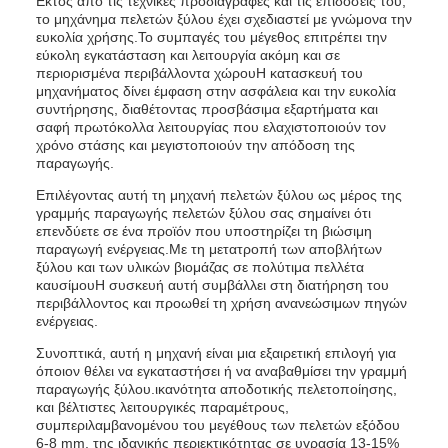
Εκτός από τις τεχνικές προδιαγραφές και τις επιδόσεις του,
το μηχάνημα πελετών ξύλου έχει σχεδιαστεί με γνώμονα την
ευκολία χρήσης.Το συμπαγές του μέγεθος επιτρέπει την
εύκολη εγκατάσταση και λειτουργία ακόμη και σε
περιορισμένα περιβάλλοντα χώρουΗ κατασκευή του
μηχανήματος δίνει έμφαση στην ασφάλεια και την ευκολία
συντήρησης, διαθέτοντας προσβάσιμα εξαρτήματα και
σαφή πρωτόκολλα λειτουργίας που ελαχιστοποιούν τον
χρόνο στάσης και μεγιστοποιούν την απόδοση της
παραγωγής.
Επιλέγοντας αυτή τη μηχανή πελετών ξύλου ως μέρος της
γραμμής παραγωγής πελετών ξύλου σας σημαίνει ότι
επενδύετε σε ένα προϊόν που υποστηρίζει τη βιώσιμη
παραγωγή ενέργειας.Με τη μετατροπή των αποβλήτων
ξύλου και των υλικών βιομάζας σε πολύτιμα πελλέτα
καυσίμουΗ συσκευή αυτή συμβάλλει στη διατήρηση του
περιβάλλοντος και προωθεί τη χρήση ανανεώσιμων πηγών
ενέργειας.
Συνοπτικά, αυτή η μηχανή είναι μια εξαιρετική επιλογή για
όποιον θέλει να εγκαταστήσει ή να αναβαθμίσει την γραμμή
παραγωγής ξύλου.ικανότητα αποδοτικής πελετοποίησης,
και βέλτιστες λειτουργικές παραμέτρους,
συμπεριλαμβανομένου του μεγέθους των πελετών εξόδου
6-8 mm, της ιδανικής περιεκτικότητας σε υγρασία 13-15%