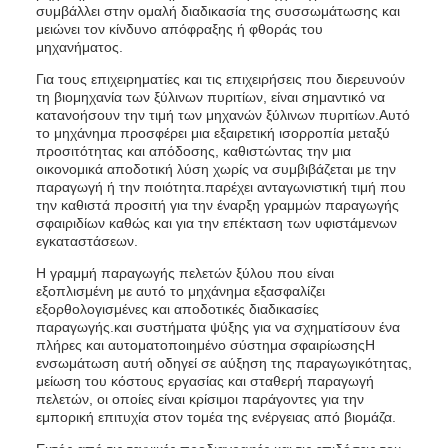
συμβάλλει στην ομαλή διαδικασία της συσσωμάτωσης και
μειώνει τον κίνδυνο απόφραξης ή φθοράς του
μηχανήματος.
Για τους επιχειρηματίες και τις επιχειρήσεις που διερευνούν
τη βιομηχανία των ξύλινων πυριτίων, είναι σημαντικό να
κατανοήσουν την τιμή των μηχανών ξύλινων πυριτίων.Αυτό
το μηχάνημα προσφέρει μια εξαιρετική ισορροπία μεταξύ
προσιτότητας και απόδοσης, καθιστώντας την μια
οικονομικά αποδοτική λύση χωρίς να συμβιβάζεται με την
παραγωγή ή την ποιότητα.παρέχει ανταγωνιστική τιμή που
την καθιστά προσιτή για την έναρξη γραμμών παραγωγής
σφαιριδίων καθώς και για την επέκταση των υφιστάμενων
εγκαταστάσεων.
Η γραμμή παραγωγής πελετών ξύλου που είναι
εξοπλισμένη με αυτό το μηχάνημα εξασφαλίζει
εξορθολογισμένες και αποδοτικές διαδικασίες
παραγωγής.και συστήματα ψύξης για να σχηματίσουν ένα
πλήρες και αυτοματοποιημένο σύστημα σφαιρίωσηςΗ
ενσωμάτωση αυτή οδηγεί σε αύξηση της παραγωγικότητας,
μείωση του κόστους εργασίας και σταθερή παραγωγή
πελετών, οι οποίες είναι κρίσιμοι παράγοντες για την
εμπορική επιτυχία στον τομέα της ενέργειας από βιομάζα.