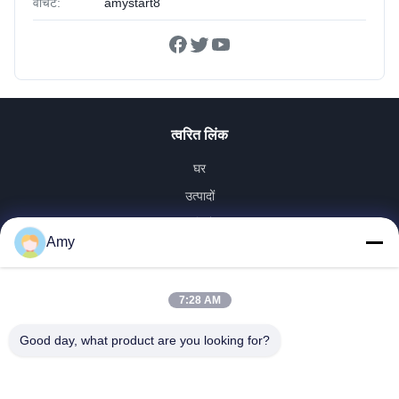
वीचैट:
amystart8
त्वरित लिंक
घर
उत्पादों
वीडियो
Amy
वीआर शो
हमारे बारे में
7:28 AM
कारखाना भ्रमण
गुणवत्ता नियंत्रण
Good day, what product are you looking for?
संपर्क करें
समाचार