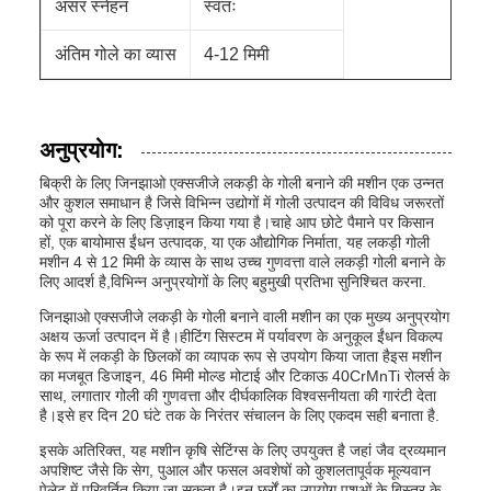
असर स्नेहन
स्वतः
अंतिम गोले का व्यास
4-12 मिमी
अनुप्रयोग:
बिक्री के लिए जिनझाओ एक्सजीजे लकड़ी के गोली बनाने की मशीन एक उन्नत
और कुशल समाधान है जिसे विभिन्न उद्योगों में गोली उत्पादन की विविध जरूरतों
को पूरा करने के लिए डिज़ाइन किया गया है।चाहे आप छोटे पैमाने पर किसान
हों, एक बायोमास ईंधन उत्पादक, या एक औद्योगिक निर्माता, यह लकड़ी गोली
मशीन 4 से 12 मिमी के व्यास के साथ उच्च गुणवत्ता वाले लकड़ी गोली बनाने के
लिए आदर्श है,विभिन्न अनुप्रयोगों के लिए बहुमुखी प्रतिभा सुनिश्चित करना.
जिनझाओ एक्सजीजे लकड़ी के गोली बनाने वाली मशीन का एक मुख्य अनुप्रयोग
अक्षय ऊर्जा उत्पादन में है।हीटिंग सिस्टम में पर्यावरण के अनुकूल ईंधन विकल्प
के रूप में लकड़ी के छिलकों का व्यापक रूप से उपयोग किया जाता हैइस मशीन
का मजबूत डिजाइन, 46 मिमी मोल्ड मोटाई और टिकाऊ 40CrMnTi रोलर्स के
साथ, लगातार गोली की गुणवत्ता और दीर्घकालिक विश्वसनीयता की गारंटी देता
है।इसे हर दिन 20 घंटे तक के निरंतर संचालन के लिए एकदम सही बनाता है.
इसके अतिरिक्त, यह मशीन कृषि सेटिंग्स के लिए उपयुक्त है जहां जैव द्रव्यमान
अपशिष्ट जैसे कि सेग, पुआल और फसल अवशेषों को कुशलतापूर्वक मूल्यवान
पेलेट में परिवर्तित किया जा सकता है।इन छर्रों का उपयोग पशुओं के बिस्तर के