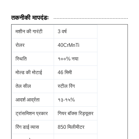
तकनीकी मापदंडः
मशीन की गारंटी
3 वर्ष
रोलर
40CrMnTi
स्थिति
१००% नया
मोल्ड की मोटाई
46 मिमी
तेल सील
स्टील रिंग
आदर्श आर्द्रता
१३-१५%
ट्रांसमिशन प्रकार
गियर बॉक्स रिड्यूसर
रिंग डाई व्यास
850 मिलीमीटर