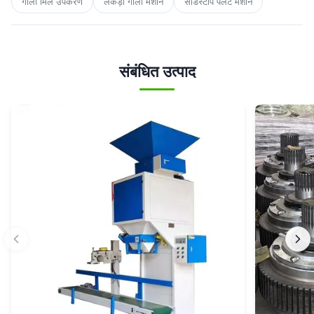
गोली मिल उपकरण
लकड़ी गोली मशीन
सॉडस्टॉप पेलेट मशीन
संबंधित उत्पाद