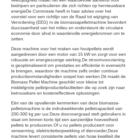
veelzijdigheid maakt het een waardevolle aanwinst voor
bedrijven en particulieren die zich richten op hernieuwbare
energieDe Commissie heeft in haar advies over het
voorstel voor een richtlijn van de Raad tot wijziging van
Verordening (EEG) nr.de biomassapelletmachine bevordert
duurzaamheid van het milieu en ondersteunt de circulaire
economie door afval in waardevolle energiebronnen om te
zetten.
Deze machine voor het maken van houtpellets wordt
aangedreven door een motor van 15 kW en zorgt voor een
robuuste en energiezuinige werking.De stroomvoorziening
is geoptimaliseerd om prestaties en efficiëntie in evenwicht
te brengen, waardoor de machine zelfs onder continue
productieomstandigheden soepel kan werken.Dit maakt de
Biomass Pellet Machine geschikt voor kleine tot
middelgrote pelletproductiefaciliteiten die op zoek zijn naar
betrouwbare en kosteneffectieve oplossingen.
Eén van de opvallende kenmerken van deze biomassa-
pelletsmachine is de indrukwekkende pelletcapaciteit van
200-300 kg per uur.Deze doorvoergraad stelt gebruikers in
staat om binnen korte tijd een aanzienlijke hoeveelheid
pellets te produceren.Of u nu pellets produceert voor
verwarming, elektriciteitsopwekking of diervoeder,Deze
machine levert consistente pellets van hoge kwaliteit die