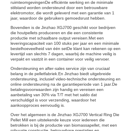
ruimteomgevingenDe efficiënte werking en de minimale
stilstand worden ondersteund door een betrouwbare
elektromotor, die wordt geleverd met een garantie van 1
jaar, waardoor de gebruikers gemoedsrust hebben.
Bovendien is de Jinzhao XGJ700 geschikt voor bedrijven
die houtpellets produceren en die een consistente
productie met schaalbare output vereisen.Met een
leveringscapaciteit van 100 stuks per jaar en een minimale
bestelhoeveelheid van één setDe klant kan rekenen op een
levertijd van slechts 7 dagen, waarbij de machine veilig is
verpakt en vastzit in een container voor veilig vervoer.
Ondersteuning en after-sales service zijn van cruciaal
belang in de pelletfabriek.En Jinzhao biedt uitgebreide
ondersteuning, inclusief video-technische ondersteuning en
online ondersteuning na de garantieperiode van 1 jaar.De
betalingsvoorwaarden zijn handig en vereisen een
aanbetaling van 30% via T/T met het saldo dat
verschuldigd is voor verzending, waardoor het
aankoopproces eenvoudig is.
Over het algemeen is de Jinzhao XGJ700 Vertical Ring Die
Pellet Mill een uitstekende keuze voor iedereen die
betrokken is bij de productie van biomassapellet, met een
robuuste constructie, betrouwbare prestaties,en