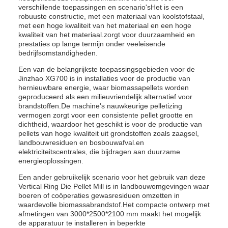
verschillende toepassingen en scenario'sHet is een
robuuste constructie, met een materiaal van koolstofstaal,
met een hoge kwaliteit van het materiaal en een hoge
kwaliteit van het materiaal.zorgt voor duurzaamheid en
prestaties op lange termijn onder veeleisende
bedrijfsomstandigheden.
Een van de belangrijkste toepassingsgebieden voor de
Jinzhao XG700 is in installaties voor de productie van
hernieuwbare energie, waar biomassapellets worden
geproduceerd als een milieuvriendelijk alternatief voor
brandstoffen.De machine's nauwkeurige pelletizing
vermogen zorgt voor een consistente pellet grootte en
dichtheid, waardoor het geschikt is voor de productie van
pellets van hoge kwaliteit uit grondstoffen zoals zaagsel,
landbouwresiduen en bosbouwafval.en
elektriciteitscentrales, die bijdragen aan duurzame
energieoplossingen.
Een ander gebruikelijk scenario voor het gebruik van deze
Vertical Ring Die Pellet Mill is in landbouwomgevingen waar
boeren of coöperaties gewasresiduen omzetten in
waardevolle biomassabrandstof.Het compacte ontwerp met
afmetingen van 3000*2500*2100 mm maakt het mogelijk
de apparatuur te installeren in beperkte