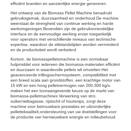
efficiënt branden en aanzienlijke energie genereren.
Het ontwerp van de Biomass Pellet Machine benadrukt
gebruiksgemak, duurzaamheid en onderhoud.De machine
weerstaat de strengheid van continue werking en harde
werkomgevingen.Bovendien zijn de gebruiksvriendelijke
interface en de eenvoudige werking ervan toegankelijk
voor operators met verschillende niveaus van technische
expertise, waardoor de stilstandstijden worden verminderd
en de productiviteit wordt verbeterd.
Kortom, de biomasspelletsmachine is een onmisbaar
hulpmiddel voor iedereen die biomassa-materialen efficiënt
en duurzaam in waardevolle pellets wil omzetten.Het
geavanceerde trillingsschermsysteem, compatibiliteit met
een breed scala aan grondstoffen, een krachtige motor van
15 kW en een hoog pelletvermogen van 200-300 kg/u
maken het een toonaangevende keuze op de markt van
biomassa-pelletmachines.Verwerking van stro,
suikerrietbagasse, rijstschil of houtsnips, zorgt deze
machine voor betrouwbare prestaties en uitzonderlijke
pellettekwaliteit,ondersteuning van uw doelstellingen voor
de productie van hernieuwbare energie en milieubehoud.