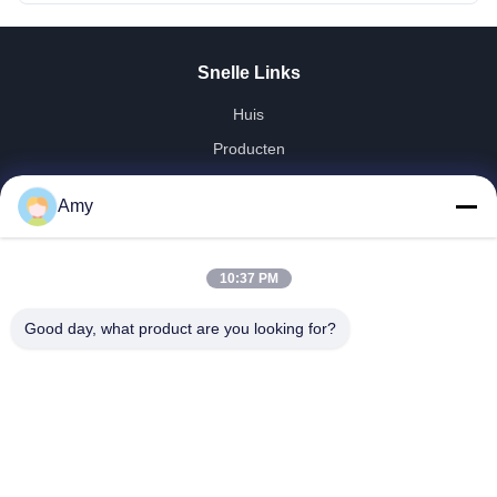
Snelle Links
Huis
Producten
Video's
Amy
VR Toon
Ongeveer Ons
10:37 PM
Fabrieksreis
Kwaliteitscontrole
Good day, what product are you looking for?
Contacteer Ons
Nieuws
Shandong Jinzhao Machine Co., Ltd.
0086-159-6661-2558