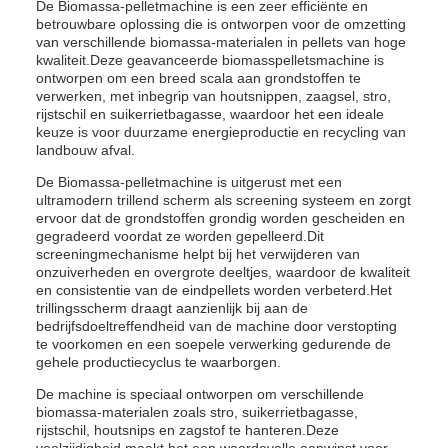
De Biomassa-pelletmachine is een zeer efficiënte en
betrouwbare oplossing die is ontworpen voor de omzetting
van verschillende biomassa-materialen in pellets van hoge
kwaliteit.Deze geavanceerde biomasspelletsmachine is
ontworpen om een breed scala aan grondstoffen te
verwerken, met inbegrip van houtsnippen, zaagsel, stro,
rijstschil en suikerrietbagasse, waardoor het een ideale
keuze is voor duurzame energieproductie en recycling van
landbouw afval.
De Biomassa-pelletmachine is uitgerust met een
ultramodern trillend scherm als screening systeem en zorgt
ervoor dat de grondstoffen grondig worden gescheiden en
gegradeerd voordat ze worden gepelleerd.Dit
screeningmechanisme helpt bij het verwijderen van
onzuiverheden en overgrote deeltjes, waardoor de kwaliteit
en consistentie van de eindpellets worden verbeterd.Het
trillingsscherm draagt aanzienlijk bij aan de
bedrijfsdoeltreffendheid van de machine door verstopting
te voorkomen en een soepele verwerking gedurende de
gehele productiecyclus te waarborgen.
De machine is speciaal ontworpen om verschillende
biomassa-materialen zoals stro, suikerrietbagasse,
rijstschil, houtsnips en zagstof te hanteren.Deze