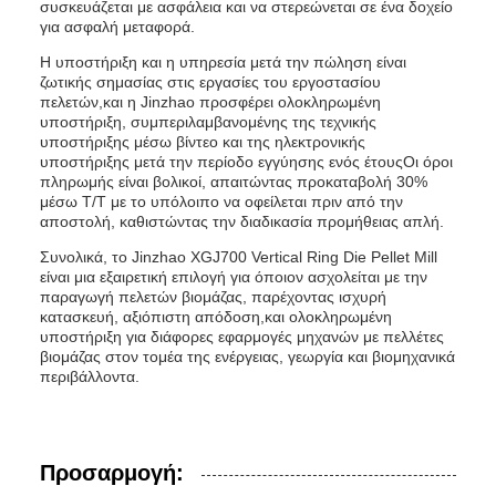
συσκευάζεται με ασφάλεια και να στερεώνεται σε ένα δοχείο
για ασφαλή μεταφορά.
Η υποστήριξη και η υπηρεσία μετά την πώληση είναι
ζωτικής σημασίας στις εργασίες του εργοστασίου
πελετών,και η Jinzhao προσφέρει ολοκληρωμένη
υποστήριξη, συμπεριλαμβανομένης της τεχνικής
υποστήριξης μέσω βίντεο και της ηλεκτρονικής
υποστήριξης μετά την περίοδο εγγύησης ενός έτουςΟι όροι
πληρωμής είναι βολικοί, απαιτώντας προκαταβολή 30%
μέσω T/T με το υπόλοιπο να οφείλεται πριν από την
αποστολή, καθιστώντας την διαδικασία προμήθειας απλή.
Συνολικά, το Jinzhao XGJ700 Vertical Ring Die Pellet Mill
είναι μια εξαιρετική επιλογή για όποιον ασχολείται με την
παραγωγή πελετών βιομάζας, παρέχοντας ισχυρή
κατασκευή, αξιόπιστη απόδοση,και ολοκληρωμένη
υποστήριξη για διάφορες εφαρμογές μηχανών με πελλέτες
βιομάζας στον τομέα της ενέργειας, γεωργία και βιομηχανικά
περιβάλλοντα.
Προσαρμογή: