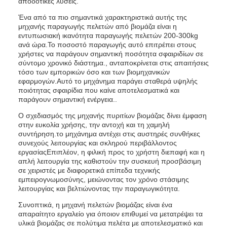
αποδοτικές λύσεις.
Ένα από τα πιο σημαντικά χαρακτηριστικά αυτής της
μηχανής παραγωγής πελετών από βιομάζα είναι η
εντυπωσιακή ικανότητα παραγωγής πελετών 200-300kg
ανά ώρα.Το ποσοστό παραγωγής αυτό επιτρέπει στους
χρήστες να παράγουν σημαντική ποσότητα σφαιριδίων σε
σύντομο χρονικό διάστημα., ανταποκρίνεται στις απαιτήσεις
τόσο των εμπορικών όσο και των βιομηχανικών
εφαρμογών.Αυτό το μηχάνημα παράγει σταθερά υψηλής
ποιότητας σφαιρίδια που καίνε αποτελεσματικά και
παράγουν σημαντική ενέργεια..
Ο σχεδιασμός της μηχανής πυριτίων βιομάζας δίνει έμφαση
στην ευκολία χρήσης, την αντοχή και τη χαμηλή
συντήρηση.το μηχάνημα αντέχει στις αυστηρές συνθήκες
συνεχούς λειτουργίας και σκληρού περιβάλλοντος
εργασίαςΕπιπλέον, η φιλική προς το χρήστη διεπαφή και η
απλή λειτουργία της καθιστούν την συσκευή προσβάσιμη
σε χειριστές με διαφορετικά επίπεδα τεχνικής
εμπειρογνωμοσύνης, μειώνοντας τον χρόνο στάσιμης
λειτουργίας και βελτιώνοντας την παραγωγικότητα.
Συνοπτικά, η μηχανή πελετών βιομάζας είναι ένα
απαραίτητο εργαλείο για όποιον επιθυμεί να μετατρέψει τα
υλικά βιομάζας σε πολύτιμα πελέτα με αποτελεσματικό και