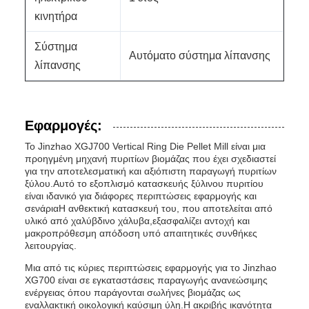
κινητήρα
Σύστημα
Αυτόματο σύστημα λίπανσης
λίπανσης
Εφαρμογές:
Το Jinzhao XGJ700 Vertical Ring Die Pellet Mill είναι μια
προηγμένη μηχανή πυριτίων βιομάζας που έχει σχεδιαστεί
για την αποτελεσματική και αξιόπιστη παραγωγή πυριτίων
ξύλου.Αυτό το εξοπλισμό κατασκευής ξύλινου πυριτίου
είναι ιδανικό για διάφορες περιπτώσεις εφαρμογής και
σενάριαΗ ανθεκτική κατασκευή του, που αποτελείται από
υλικό από χαλύβδινο χάλυβα,εξασφαλίζει αντοχή και
μακροπρόθεσμη απόδοση υπό απαιτητικές συνθήκες
λειτουργίας.
Μια από τις κύριες περιπτώσεις εφαρμογής για το Jinzhao
XG700 είναι σε εγκαταστάσεις παραγωγής ανανεώσιμης
ενέργειας όπου παράγονται σωλήνες βιομάζας ως
εναλλακτική οικολογική καύσιμη ύλη.Η ακριβής ικανότητα