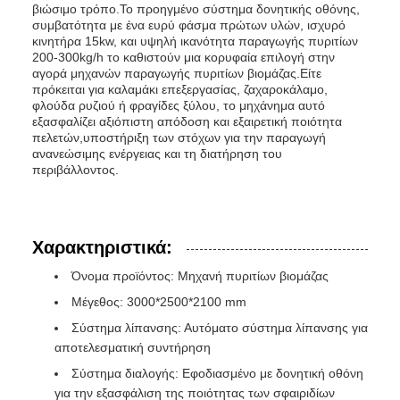
βιώσιμο τρόπο.Το προηγμένο σύστημα δονητικής οθόνης,
συμβατότητα με ένα ευρύ φάσμα πρώτων υλών, ισχυρό
κινητήρα 15kw, και υψηλή ικανότητα παραγωγής πυριτίων
200-300kg/h το καθιστούν μια κορυφαία επιλογή στην
αγορά μηχανών παραγωγής πυριτίων βιομάζας.Είτε
πρόκειται για καλαμάκι επεξεργασίας, ζαχαροκάλαμο,
φλούδα ρυζιού ή φραγίδες ξύλου, το μηχάνημα αυτό
εξασφαλίζει αξιόπιστη απόδοση και εξαιρετική ποιότητα
πελετών,υποστήριξη των στόχων για την παραγωγή
ανανεώσιμης ενέργειας και τη διατήρηση του
περιβάλλοντος.
Χαρακτηριστικά:
Όνομα προϊόντος: Μηχανή πυριτίων βιομάζας
Μέγεθος: 3000*2500*2100 mm
Σύστημα λίπανσης: Αυτόματο σύστημα λίπανσης για
αποτελεσματική συντήρηση
Σύστημα διαλογής: Εφοδιασμένο με δονητική οθόνη
για την εξασφάλιση της ποιότητας των σφαιριδίων