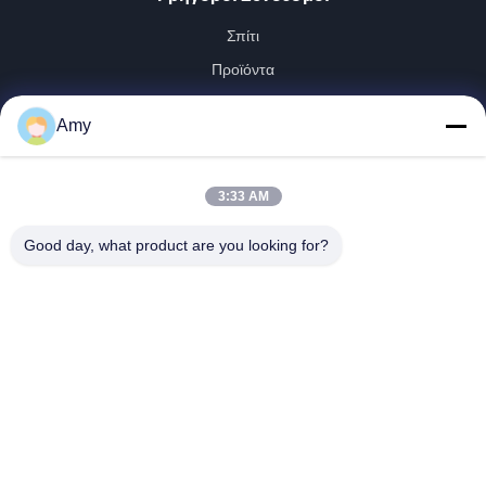
Σπίτι
Προϊόντα
Βίντεο
Amy
VR Παρουσιάστε
Περίπου Εμείς
3:33 AM
Γύρος Εργοστασίων
Ποιοτικός Έλεγχος
Good day, what product are you looking for?
Μας Ελάτε Σε Επαφή Με
Ειδήσεις
Shandong Jinzhao Machine Co., Ltd.
0086-159-6661-2558
amy@jinzhaomachine.com