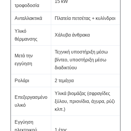
15 kW
τροφοδοσία
Ανταλλακτικά
Πλατεία πετσέτας + κυλίνδροι
Υλικό
Χάλυβα άνθρακα
θέρμανσης
Τεχνική υποστήριξη μέσω
Μετά την
βίντεο, υποστήριξη μέσω
εγγύηση
διαδικτύου
Ρολάρι
2 τεμάχια
Υλικά βιομάζας (σφραγίδες
Επεξεργασμένο
ξύλου, πριονίδια, άχυρα, ρύζι
υλικό
κλπ.)
Εγγύηση
ηλεκτρικού
1 έτος