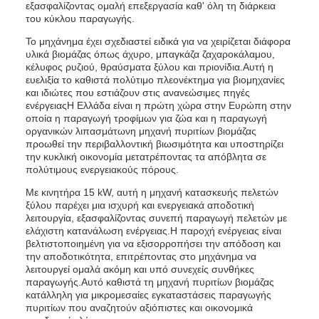
εξασφαλίζοντας ομαλή επεξεργασία καθ' όλη τη διάρκεια
του κύκλου παραγωγής.
Το μηχάνημα έχει σχεδιαστεί ειδικά για να χειρίζεται διάφορα
υλικά βιομάζας όπως άχυρο, μπαγκάζα ζαχαροκάλαμου,
κέλυφος ρυζιού, θραύσματα ξύλου και πριονίδια.Αυτή η
ευελιξία το καθιστά πολύτιμο πλεονέκτημα για βιομηχανίες
και ιδιώτες που εστιάζουν στις ανανεώσιμες πηγές
ενέργειαςΗ Ελλάδα είναι η πρώτη χώρα στην Ευρώπη στην
οποία η παραγωγή τροφίμων για ζώα και η παραγωγή
οργανικών λιπασμάτωνη μηχανή πυριτίων βιομάζας
προωθεί την περιβαλλοντική βιωσιμότητα και υποστηρίζει
την κυκλική οικονομία μετατρέποντας τα απόβλητα σε
πολύτιμους ενεργειακούς πόρους.
Με κινητήρα 15 kW, αυτή η μηχανή κατασκευής πελετών
ξύλου παρέχει μια ισχυρή και ενεργειακά αποδοτική
λειτουργία, εξασφαλίζοντας συνεπή παραγωγή πελετών με
ελάχιστη κατανάλωση ενέργειας.Η παροχή ενέργειας είναι
βελτιστοποιημένη για να εξισορροπήσει την απόδοση και
την αποδοτικότητα, επιτρέποντας στο μηχάνημα να
λειτουργεί ομαλά ακόμη και υπό συνεχείς συνθήκες
παραγωγής.Αυτό καθιστά τη μηχανή πυριτίων βιομάζας
κατάλληλη για μικρομεσαίες εγκαταστάσεις παραγωγής
πυριτίων που αναζητούν αξιόπιστες και οικονομικά