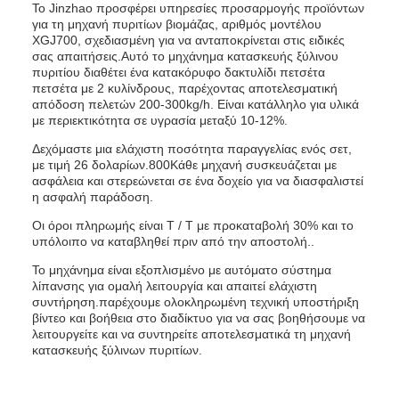
Το Jinzhao προσφέρει υπηρεσίες προσαρμογής προϊόντων
για τη μηχανή πυριτίων βιομάζας, αριθμός μοντέλου
XGJ700, σχεδιασμένη για να ανταποκρίνεται στις ειδικές
σας απαιτήσεις.Αυτό το μηχάνημα κατασκευής ξύλινου
πυριτίου διαθέτει ένα κατακόρυφο δακτυλίδι πετσέτα
πετσέτα με 2 κυλίνδρους, παρέχοντας αποτελεσματική
απόδοση πελετών 200-300kg/h. Είναι κατάλληλο για υλικά
με περιεκτικότητα σε υγρασία μεταξύ 10-12%.
Δεχόμαστε μια ελάχιστη ποσότητα παραγγελίας ενός σετ,
με τιμή 26 δολαρίων.800Κάθε μηχανή συσκευάζεται με
ασφάλεια και στερεώνεται σε ένα δοχείο για να διασφαλιστεί
η ασφαλή παράδοση.
Οι όροι πληρωμής είναι T / T με προκαταβολή 30% και το
υπόλοιπο να καταβληθεί πριν από την αποστολή..
Το μηχάνημα είναι εξοπλισμένο με αυτόματο σύστημα
λίπανσης για ομαλή λειτουργία και απαιτεί ελάχιστη
συντήρηση.παρέχουμε ολοκληρωμένη τεχνική υποστήριξη
βίντεο και βοήθεια στο διαδίκτυο για να σας βοηθήσουμε να
λειτουργείτε και να συντηρείτε αποτελεσματικά τη μηχανή
κατασκευής ξύλινων πυριτίων.