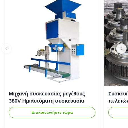
Μηχανή συσκευασίας μεγέθους
Συσκευή
380V Ημιαυτόματη συσκευασία
πελετώ
Επικοινωνήστε τώρα