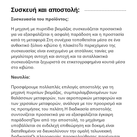
Συσκευή και αποστολή:
Συσκευασία του προϊόντος:
Η μηχανή με πυριτίδια βιομάζας συσκευάζεται προσεκτικά
για να εξασφαλίζεται η ασφαλή παράδοση και η προστασία
κατά τη μεταφορά.Στη συνέχεια τοποθετείται μέσα σε ένα
ανθεκτικό ξύλινο κιβώτιο ή πλακέτοΤο περιεχόμενο της
συσκευασίας είναι ενισχυμένο με ατσάλινες ταινίες για
μεγαλύτερη αντοχή και αντοχή.και τα ανταλλακτικά
συσκευάζονται ξεχωριστά σε ετικετογραφημένα κουτιά μέσα
στο κιβώτιο.
Ναυτιλία:
Προσφέρουμε πολλαπλές επιλογές αποστολής για τη
μηχανή πυριτίων βιομάζας, συμπεριλαμβανομένων των
θαλάσσιων μεταφορών, των αεροπορικών μεταφορών και
των χερσαίων μεταφορών, ανάλογα με τον προορισμό και
τις προτιμήσεις του πελάτη.Η διαδικασία αποστολής
συντονίζεται προσεκτικά για να εξασφαλίζεται έγκαιρη
παράδοσηΠριν από την αποστολή, το μηχάνημα
υποβάλλεται σε ενδελεχή επιθεώρηση και δοκιμή.είναι
διατεθειμένοι να διευκολύνουν την ομαλή τελωνειακή
διαδικασίαΟι πληροφορίες παρακολούθησης παρέχονται