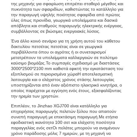
της μηχανής για σφαιρίωση επιτρέπει σταθερό μέγεθος και
πυκνότητα των σφαιριδίων, καθιστώντας το κατάλληλο για
την παραγωγή υψηλής ποιότητας σφαιρίδια από πρώτες
ύλες όπως πριονίδια, γεωργικά υπολείμματα και δασικά
απόβλητα.και σταθμούς παραγωγής ηλεκτρικής ενέργειας,
συμβάλλοντας σε βιώσιμες ενεργειακές λύσεις.
Ένα άλλο κοινό σενάριο για τη χρήση αυτού του κάθετου
δακτυλίου πετσέτας πετσέτας είναι σε γεωργικά
περιβάλλοντα όπου οι αγρότες ή οι συνεταιρισμοί
μετατρέπουν τα υπολείμματα καλλιεργειών σε πολύτιμο
καύσιμο βιομάζας.Το συμπαγές σχεδιασμό με διαστάσεις
3000*2500*2100 mm καθιστά εφικτή την εγκατάσταση του
εξοπλισμού σε περιορισμένα χώραΗ αποτελεσματική
λειτουργία και ο ελάχιστος χρόνος στάσης λειτουργίας
υποστηρίζονται από έναν αξιόπιστο ηλεκτρικό κινητήρα, ο
οποίος παρέχεται με εγγύηση ενός έτους, εξασφαλίζοντας
την ηρεμία των χρηστών.
Επιπλέον, το Jinzhao XGJ700 είναι κατάλληλο για
επιχειρήσεις παραγωγής πελετών ξύλου που απαιτούν
συνεπή παραγωγή με επεκτάσιμη παραγωγή.Με ετήσια
εφοδιαστική ικανότητα 100 σετ και ελάχιστη ποσότητα
παραγγελίας ενός σετΟι πελάτες μπορούν να αναμένουν
χρόνο παράδοσης μόλις 7 ημερών, με τη μηχανή να