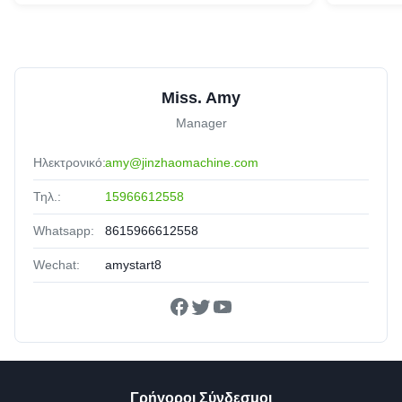
Miss. Amy
Manager
Ηλεκτρονικό:
amy@jinzhaomachine.com
Τηλ.:
15966612558
Whatsapp:
8615966612558
Wechat:
amystart8
Γρήγοροι Σύνδεσμοι