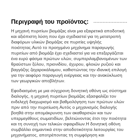
Περιγραφή του προϊόντος:
Η μηχανή πυριτίων βιομάζας είναι μια εξαιρετικά αποδοτική
και αξιόπιστη λύση που έχει σχεδιαστεί για τη μετατροπή
διαφόρων υλικών βιομάζας σε πυριτίες υψηλής
ποιότητας.Αυτό το προηγμένο μηχάνημα παραγωγής
πυριτίων από βιομάζα έχει σχεδιαστεί για να επεξεργάζεται
ένα ευρύ φάσμα πρώτων υλών, συμπεριλαμβανομένων των
θραύστων ξύλου, πριονιδίου, άχυρου, φλοιών ρυζιού και
βαγγάζης ζαχαροκάλαμου, καθιστώντας την ιδανική επιλογή
για την αειφόρο παραγωγή ενέργειας και την ανακύκλωση
των γεωργικών αποβλήτων.
Εφοδιασμένη με μια σύγχρονη δονητική οθόνη ως σύστημα
διαλογής, η μηχανή πυριτίων βιομάζας εξασφαλίζει τον
ενδελεχή διαχωρισμό και βαθμολόγηση των πρώτων υλών
πριν από την πυριτίωση.Αυτός ο μηχανισμός διαλογής
βοηθά στην απομάκρυνση των ακαθαρσιών και των
υπερμεγέθους σωματιδίων, βελτιώνοντας έτσι την ποιότητα
και τη συνοχή των τελικών σφαιριδίων.Η δονητική οθόνη
συμβάλλει σημαντικά στην αποδοτικότητα λειτουργίας του
μηχανήματος, αποτρέποντας τη συμφόρηση και