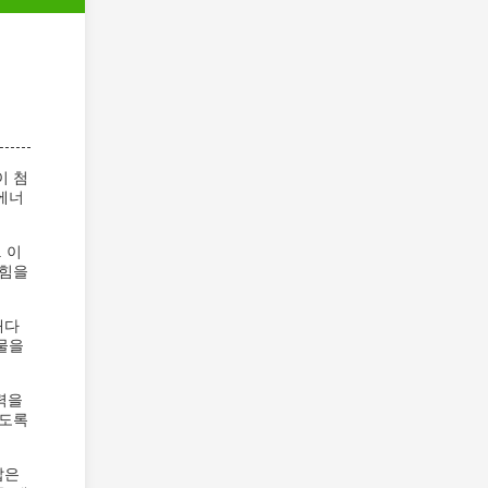
이 첨
에너
 이
막힘을
재다
물을
력을
있도록
짧은