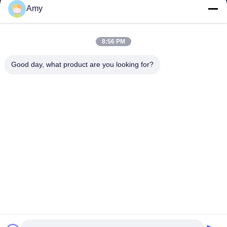
Amy
การแสดง VR
เกี่ยวกับเรา
8:56 PM
ทัวร์โรงงาน
ควบคุมคุณภาพ
Good day, what product are you looking for?
ติดต่อเรา
ข่าว
Shandong Jinzhao Machine Co., Ltd.
0086-159-6661-2558
amy@jinzhaomachine.com
Follow Us