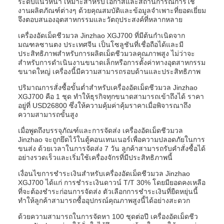
ระดับแนวหน้า เหมาะสำหรับโอกาสและสถานการณ์การใช้
งานผลิตภัณฑ์ต่างๆ ด้วยคุณสมบัติและข้อมูลจำเพาะที่ยอดเยี่ยม
จึงตอบสนองอุตสาหกรรมและวัตถุประสงค์ที่หลากหลาย
เครื่องอัดเม็ดชีวมวล Jinzhao XGJ700 ที่มีต้นกำเนิดจาก
มณฑลซานตง ประเทศจีน เป็นโซลูชันที่เชื่อถือได้และมี
ประสิทธิภาพสำหรับการผลิตเม็ดชีวมวลคุณภาพสูง ไม่ว่าจะ
สำหรับการดำเนินงานขนาดเล็กหรือการตั้งค่าทางอุตสาหกรรม
ขนาดใหญ่ เครื่องนี้มีความสามารถรอบด้านและประสิทธิภาพ
ปริมาณการสั่งซื้อขั้นต่ำสำหรับเครื่องอัดเม็ดชีวมวล Jinzhao
XGJ700 คือ 1 ชุด ทำให้ธุรกิจทุกขนาดสามารถเข้าถึงได้ ราคา
อยู่ที่ USD26800 ซึ่งให้ความคุ้มค่าคุ้มราคาเมื่อพิจารณาถึง
ความสามารถขั้นสูง
เมื่อพูดถึงบรรจุภัณฑ์และการจัดส่ง เครื่องอัดเม็ดชีวมวล
Jinzhao จะถูกยึดไว้ในตู้คอนเทนเนอร์เพื่อความปลอดภัยในการ
ขนส่ง ด้วยเวลาในการจัดส่ง 7 วัน ลูกค้าสามารถรับคำสั่งซื้อได้
อย่างรวดเร็วและเริ่มใช้เครื่องจักรที่มีประสิทธิภาพนี้
เงื่อนไขการชำระเงินสำหรับเครื่องอัดเม็ดชีวมวล Jinzhao
XGJ700 ได้แก่ การชำระเงินดาวน์ T/T 30% โดยมียอดคงเหลือ
ที่จะต้องชำระก่อนการจัดส่ง ตัวเลือกการชำระเงินที่ยืดหยุ่นนี้
ทำให้ลูกค้าสามารถซื้ออุปกรณ์คุณภาพสูงนี้ได้อย่างสะดวก
ด้วยความสามารถในการจัดหา 100 ชุดต่อปี เครื่องอัดเม็ดชีว