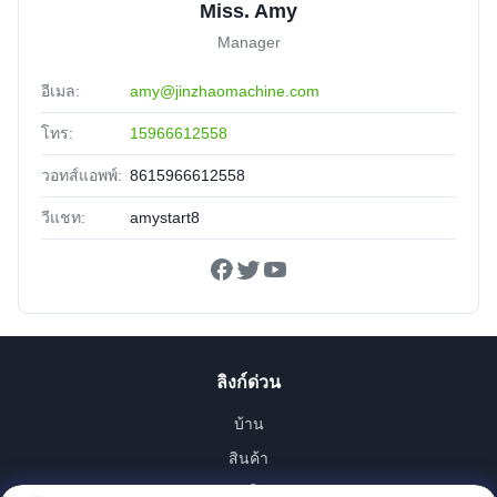
Miss. Amy
Manager
อีเมล:
amy@jinzhaomachine.com
โทร:
15966612558
วอทส์แอพพ์:
8615966612558
วีแชท:
amystart8
ลิงก์ด่วน
บ้าน
สินค้า
วิดีโอ