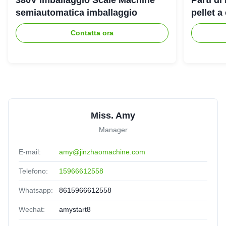
semiautomatica imballaggio
pellet a
Contatta ora
Miss. Amy
Manager
E-mail:
amy@jinzhaomachine.com
Telefono:
15966612558
Whatsapp:
8615966612558
Wechat:
amystart8