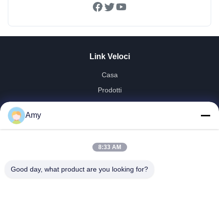
Link Veloci
Casa
Prodotti
Video
Amy
Manifestazione Di VR
Circa Noi
8:33 AM
Giro Della Fabbrica
Controllo Di Qualità
Good day, what product are you looking for?
Contattici
Notizie