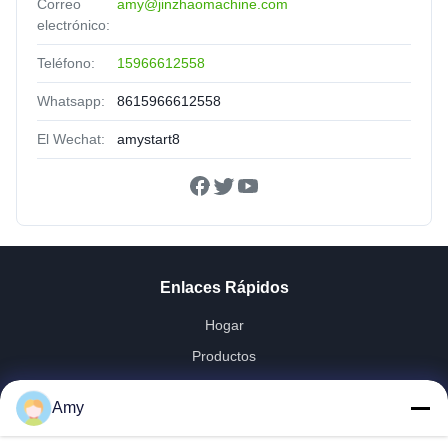
Correo
amy@jinzhaomachine.com
electrónico:
Teléfono:
15966612558
Whatsapp:
8615966612558
El Wechat:
amystart8
Enlaces Rápidos
Hogar
Productos
Vídeos
Amy
Demostración De VR