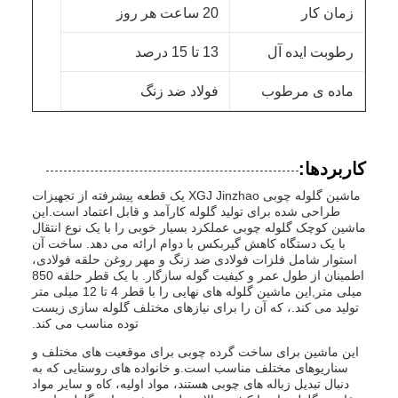
زمان کار
20 ساعت هر روز
رطوبت ایده آل
13 تا 15 درصد
ماده ی مرطوب
فولاد ضد زنگ
کاربردها:
ماشین گلوله چوبی XGJ Jinzhao یک قطعه پیشرفته از تجهیزات
طراحی شده برای تولید گلوله کارآمد و قابل اعتماد است.این
ماشین کوچک گلوله چوبی عملکرد بسیار خوبی را با یک نوع انتقال
با یک دستگاه کاهش گیربکس با دوام ارائه می دهد. ساخت آن
استوار شامل فلزات فولادی ضد زنگ و مهر روغن حلقه فولادی،
اطمینان از طول عمر و کیفیت گوله سازگار. با یک قطر حلقه 850
میلی متر,این ماشین گلوله های نهایی را با قطر 4 تا 12 میلی متر
تولید می کند.، که آن را برای نیازهای مختلف گلوله سازی زیست
توده مناسب می کند.
این ماشین برای ساخت گرده چوبی برای موقعیت های مختلف و
سناریوهای مختلف مناسب است.و خانواده های روستایی که به
دنبال تبدیل زباله های چوبی هستند، مواد اولیه، کاه و سایر مواد