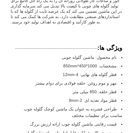
جور و ساعات کار طولانی روزانه آن را به یک راه حل جامع برای
تولید گلوله های چوبی با کیفیت بالا تبدیل می کند.سرمایه گذاری
در این ماشین تضمین می کند که یک عرضه ثابت از گلوله ها که با
استانداردهای صنعتی مطابقت دارد، به شرکت ها کمک می کند تا
به طور کارآمد و اقتصادی به اهداف تولید خود برسند.
ویژگی ها:
نام محصول: ماشین گلوله چوبی
مشخصات: 1000*450*850mm
قطر گلوله های نهایی: 4-12mm
مهر و موم روغن: حلقه فولادی برای دوام بیشتر
قطر حلقه: 850 میلی متر
قطر مواد تغذیه ای: 2-8mm
طراحی فشرده به عنوان یک ماشین کوچک گلوله چوب
مناسب برای تنظیمات مختلف
قیمت رقابتی ماشین گلوله چوب ارائه ارزش بزرگ
بهره وری بالا و عملکرد قابل اطمینان برای تولید گلوله