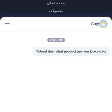
صفحه اصلی
محصولات
فیلم های
Amy
نمایش واقعیت مجازی
درباره ما
9:39 AM
تور کارخانه
کنترل کیفیت
Good day, what product are you looking for?
با ما تماس بگیرید
اخبار
Shandong Jinzhao Machine Co., Ltd.
0086-159-6661-2558
amy@jinzhaomachine.com
Follow Us