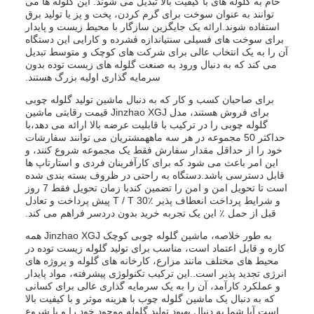
خام به گلوله های با کیفیت بالا تبدیل می شوند. این گلوله ها می
توانند به عنوان سوخت برای گرم کردن، پخت و پز یا تولید برق
استفاده شوند.ارائه یک جایگزین سازگار با محیط زیست و پایدار
برای سوخت های فسیلی سنتیاندازه فشرده و کارایی این دستگاه
آن را به یک انتخاب عالی برای شرکت های کوچک و متوسط تبدیل
می کند که به دنبال ورود به صنعت گلوله های زیست توده بدون
سرمایه گذاری اولیه بزرگ هستند.
برای صاحبان کسب و کار که به دنبال ماشین تولید گلوله چوبی
برای فروش هستند، مدل Jinzhao XGJ قیمت رقابتی ماشین
گلوله چوبی را در ترکیب با قابلیت عرضه بالا ارائه می دهد،با
حداکثر 50 مجموعه در هر سه ماههمشتریان می توانند سفارشات
خود را از حداقل مقدار سفارش فقط یک مجموعه شروع کنند، و
این امر باعث می شود که برای کارآفرینان فردی و استارتاپ ها
قابل دسترسی باشد.دستگاه به راحتی در ظروف بسته بندی شده
است تا تحویل امن و امن را تضمین کندبا زمان تحویل فقط 7 روز
و شرایط پرداخت انعطاف پذیر ٪30 T / T پیش پرداخت و تعادل
قبل از حمل ٪ این یک تجربه خرید بدون دردسر فراهم می کند.
به طور خلاصه، ماشین گلوله چوبی کوچک Jinzhao XGJ همه
کاره و قابل اعتماد است، مناسب برای تولید گلوله زیست توده در
محیط های مختلف مانند مزارع، کارخانه های گلوله و پروژه های
انرژی تجدید پذیر است..این ترکیب تکنولوژی پیشرفته، مواد پایدار
و عملکرد کارآمد، آن را به یک سرمایه گذاری عالی برای کسانی
که به دنبال یک ماشین گلوله چوب با هزینه موثر و با کیفیت بالا
است.آیا شما به دنبال بهبود تولید گلوله موجود خود را و یا شروع