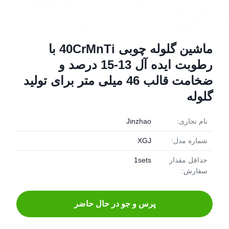
ماشین گلوله چوبی 40CrMnTi با
رطوبت ایده آل 13-15 درصد و
ضخامت قالب 46 میلی متر برای تولید
گلوله
نام تجاری:
Jinzhao
شماره مدل:
XGJ
حداقل مقدار
1sets
سفارش:
پرس و جو در حال حاضر