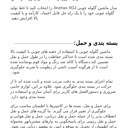
مدل ماشین گلوله چوبی Jinzhao XGJ را انتخاب کنید تا خط تولید
گلوله چوبی خود را با یک راه حل قابل اعتماد، کارآمد و با کیفیت
بالا افزایش دهید.
بسته بندی و حمل:
ماشین گلوله چوبی با استفاده از جعبه های چوبی با کیفیت بالا
بسته بندی شده است تا حداکثر حفاظت را در طول حمل و نقل
تضمین کند.دستگاه با کاغذ ضد زنگ و مواد فوم پوشانده شده
است تا از هرگونه آسیب ناشی از رطوبت یا ضربه جلوگیری
شود..
تمام اجزای بسته بندی به دقت مرتب شده و ثابت شده اند تا از
حرکت در بسته بندی جلوگیری شود. علاوه بر این، لوازم جانبی
ضروری و دستورالعمل های کاربر برای آسان سازی و استفاده در
بسته بندی وجود دارد.
برای حمل و نقل، بسته ها در کانتینرها با اطمینان مناسب برای
جلوگیری از تغییر قرار می گیرند. ما گزینه های حمل و نقل
انعطاف پذیر را از جمله حمل و نقل دریایی، حمل و نقل هوایی،و
حمل و نقل زمینی برای پاسخگویی به نیازهای مشتریانهر محموله
برای اطمینان از تحویل به موقع و ایمن به مقصد ردیابی می شود.