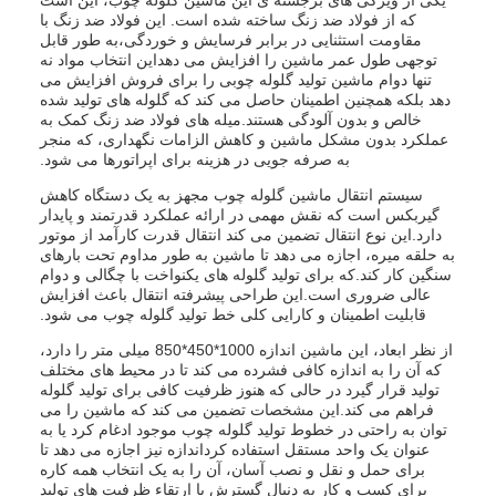
یکی از ویژگی های برجسته ی این ماشین گلوله چوب، این است
که از فولاد ضد زنگ ساخته شده است. این فولاد ضد زنگ با
مقاومت استثنایی در برابر فرسایش و خوردگی،به طور قابل
توجهی طول عمر ماشین را افزایش می دهداین انتخاب مواد نه
تنها دوام ماشین تولید گلوله چوبی را برای فروش افزایش می
دهد بلکه همچنین اطمینان حاصل می کند که گلوله های تولید شده
خالص و بدون آلودگی هستند.میله های فولاد ضد زنگ کمک به
عملکرد بدون مشکل ماشین و کاهش الزامات نگهداری، که منجر
به صرفه جویی در هزینه برای اپراتورها می شود.
سیستم انتقال ماشین گلوله چوب مجهز به یک دستگاه کاهش
گیربکس است که نقش مهمی در ارائه عملکرد قدرتمند و پایدار
دارد.این نوع انتقال تضمین می کند انتقال قدرت کارآمد از موتور
به حلقه میره، اجازه می دهد تا ماشین به طور مداوم تحت بارهای
سنگین کار کند.که برای تولید گلوله های یکنواخت با چگالی و دوام
عالی ضروری است.این طراحی پیشرفته انتقال باعث افزایش
قابلیت اطمینان و کارایی کلی خط تولید گلوله چوب می شود.
از نظر ابعاد، این ماشین اندازه 1000*450*850 میلی متر را دارد،
که آن را به اندازه کافی فشرده می کند تا در محیط های مختلف
تولید قرار گیرد در حالی که هنوز ظرفیت کافی برای تولید گلوله
فراهم می کند.این مشخصات تضمین می کند که ماشین را می
توان به راحتی در خطوط تولید گلوله چوب موجود ادغام کرد یا به
عنوان یک واحد مستقل استفاده کرداندازه نیز اجازه می دهد تا
برای حمل و نقل و نصب آسان، آن را به یک انتخاب همه کاره
برای کسب و کار به دنبال گسترش یا ارتقاء ظرفیت های تولید