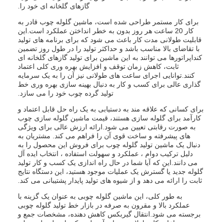
گازهای گلخانه ای خود را.
برای کار مستمر طراحی شده است، ماشین گلوله چوب قادر به
کار 20 ساعت هر روز بدون به خطر انداختن عملکرد است.این
قابلیت طولانی مدت کار باعث می شود که برای برنامه های تولید
با تقاضای بالا مناسب باشد و حداکثر تولید را در طول روز تضمین
کنداپراتورها می توانند به این ماشین برای تولید گازهای گلخانه ای
ثابت، کاهش زمان توقف و افزایش بهره وری کلی اعتماد
کنند.توانایی اجرای ساعت های طولانی نیز آن را به یک سرمایه
گذاری عالی برای کسب و کار به دنبال بهینه سازی بهره وری خط
تولید گرده چوب خود را می سازد.
برای کسانی که علاقه مند به دستیابی به یک راه حل قابل اعتماد و
کارآمد برای گلوله سازی هستند، قیمت ماشین گلوله سازی چوب
به صورت رقابتی تعیین می شود.ارائه ارزش عالی برای ویژگی
های پیشرفته و ساخت قوی آن را فراهم می کند. مشتریان به
دنبال یک ماشین تولید گلوله چوب برای فروش این محصول را به
دلیل ترکیب دوام ، عملکرد و سهولت استفاده ، انتخاب ایده آل
می دانند.این که آیا شما در حال راه اندازی یک کسب و کار تولید
گلوله جدید یا گسترش یک عملیات موجود هستید، این دستگاه نتایج
ثابت را ارائه می دهد و از شیوه های تولید پایدار پشتیبانی می کند.
به طور کلی، این ماشین گلوله چوبی به عنوان یک گزینه با
عملکرد بالا و مقرون به صرفه در بازار خط تولید گلوله چوبی
برجسته می شود.انتقال گیربکس کاهش دهنده، مشخصات جمع و