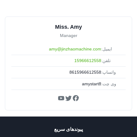
Miss. Amy
Manager
ایمیل:
amy@jinzhaomachine.com
تلفن:
15966612558
واتساپ:
8615966612558
وی چت:
amystart8
پیوندهای سریع