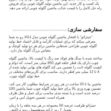
یک کسب و کار جدید، این ماشین تولید گلوله چوبی برای فروش
راه حل کامل را با قیمت جذاب ماشین گلوله چوبی ارائه می دهد.
سفارشی سازی:
"جينژائو" با افتخار ماشين گلوله چوبي مدل XGJ رو به شما
معرفي ميکنه که براي عمليات کارآمد و قابل اعتماد خط توليد
گلوله چوبي طراحی شدهاین ماشین برای هر دو تولید کوچک و
مقیاس بزرگ گلوله نیاز دارد..
ساخته شده با سنگ های فولاد ضد زنگ با کیفیت بالا، ماشین گلوله
چوب دارای یک قطر حلقه قوی 850 میلی متر است، که دوام و
کیفیت گلوله ثابت را تضمین می کند.گلوله های نهایی تولید شده از
4 تا 12 میلی متر قطر دارند، مناسب برای کاربردهای مختلف در
خط تولید گلوله چوب.
ماشین ما تا 20 ساعت در هر روز در شرایط مطلوب کار می کند،
تضمین بهره وری بالا برای خط تولید گلوله چوب شما.ماشين 100
درصد جديد است و با بسته بندی مناسب برای حمل و نقل ظرف
همراه است، تضمین تحویل امن و امن.
جينژائو ظرفيت عرضه 50 مجموعه در هر سه ماهه را با زمان
تحویل 7 روز ارائه ميدهتسهیل روند تراکنش.