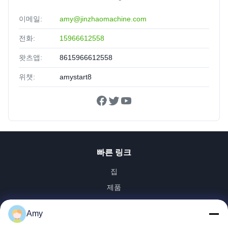
이메일:
amy@jinzhaomachine.com
전화:
15966612558
왓츠앱:
8615966612558
위챗:
amystart8
빠른 링크
집
제품
화면
Amy
VR 전시회