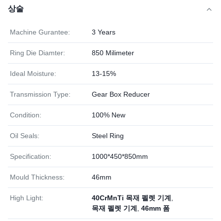
상술
Machine Gurantee:
3 Years
Ring Die Diamter:
850 Milimeter
Ideal Moisture:
13-15%
Transmission Type:
Gear Box Reducer
Condition:
100% New
Oil Seals:
Steel Ring
Specification:
1000*450*850mm
Mould Thickness:
46mm
High Light:
40CrMnTi 목재 펠렛 기계
,
목재 펠렛 기계
,
46mm 폼