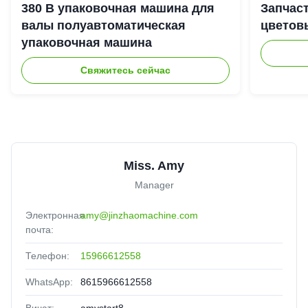
380 В упаковочная машина для
Запчас
валы полуавтоматическая
цветов
упаковочная машина
Свяжитесь сейчас
Miss. Amy
Manager
Электронная
amy@jinzhaomachine.com
почта:
Телефон:
15966612558
WhatsApp:
8615966612558
Вичат:
amystart8