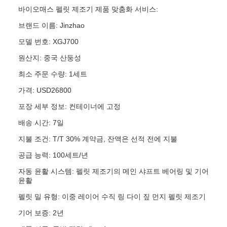
바이오매스 펠릿 제조기 제품 맞춤화 서비스:
브랜드 이름: Jinzhao
모델 번호: XGJ700
원산지: 중국 산둥성
최소 주문 수량: 1세트
가격: USD26800
포장 세부 정보: 컨테이너에 고정
배송 시간: 7일
지불 조건: T/T 30% 계약금, 잔액은 선적 전에 지불
공급 능력: 100세트/년
자동 윤활 시스템: 펠릿 제조기의 메인 샤프트 베어링 및 기어
윤활
펠릿 밀 유형: 이중 레이어 수직 링 다이 짚 먼지 펠릿 제조기
기어 보증: 2년