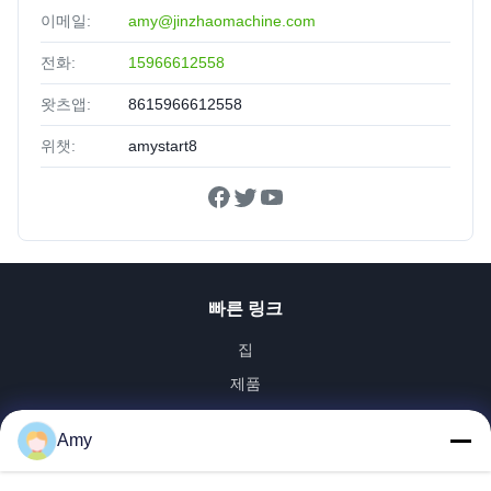
이메일:
amy@jinzhaomachine.com
전화:
15966612558
왓츠앱:
8615966612558
위챗:
amystart8
빠른 링크
집
제품
화면
Amy
VR 전시회
우리에 대하여