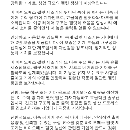
강력한 기계로, 상업 규모의 펠릿 생산에 이상적입니다.
이 바이오매스 펠릿 제조기의 뛰어난 특징 중 하나는 이중 레
이어 수직 링 다이 디자인으로, 효율적인 펠릿화와 마모를 최
소화합니다. 이중 레이어 구조는 펠릿화 효율을 향상시켜 에
너지 소비를 줄이면서 더 높은 출력을 얻을 수 있습니다.
안심하고 사용할 수 있도록 이 목재 펠릿 제조기는 기어에 대
해 2년 보증을 제공합니다. 이 보증은 기계 부품의 내구성과
신뢰성에 대한 제조업체의 자신감을 강조하며, 장기적인 성
능과 가치를 보장합니다.
이 바이오매스 펠릿 제조기의 또 다른 주요 특징은 자동 윤활
시스템으로, 펠릿 제조기의 메인 샤프트 베어링과 기어를 윤
활하도록 설계되었습니다. 이 기능은 유지 보수 요구 사항을
줄이고 기계의 수명을 연장하여 원활한 작동과 일관된 펠릿
품질을 보장합니다.
난방, 동물 침구 또는 기타 용도로 바이오매스 펠릿을 생산하
든, 이 수직 링 다이 펠릿 밀은 다재다능하고 효율적인 솔루션
입니다. 견고한 구조와 높은 출력 용량은 펠릿 생산 프로세스
를 간소화하려는 기업에게 귀중한 자산입니다.
전반적으로, 이중 레이어 수직 링 다이 디자인, 인상적인 출력
용량 및 신뢰할 수 있는 구성 요소를 갖춘 바이오매스 펠릿 제
조기는 바이오매스 펠릿 생산에 관련된 기업이 반드시 갖춰