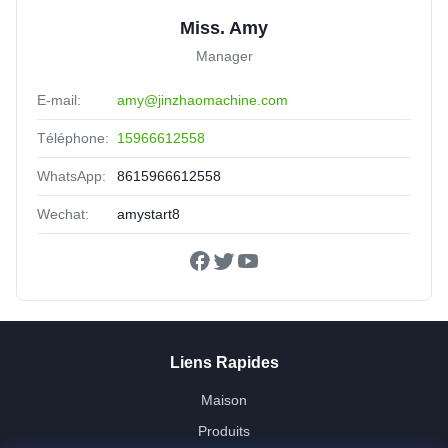
Miss. Amy
Manager
E-mail:
amy@jinzhaomachine.com
Téléphone:
15966612558
WhatsApp:
8615966612558
Wechat:
amystart8
Liens Rapides
Maison
Produits