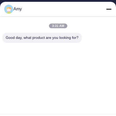
Vidéos
Amy
Exposition De VR
Au Sujet De Nous
3:31 AM
Visite D'usine
Contrôle De Qualité
Good day, what product are you looking for?
Contactez-Nous
Nouvelles
Shandong Jinzhao Machine Co., Ltd.
0086-159-6661-2558
amy@jinzhaomachine.com
Follow Us