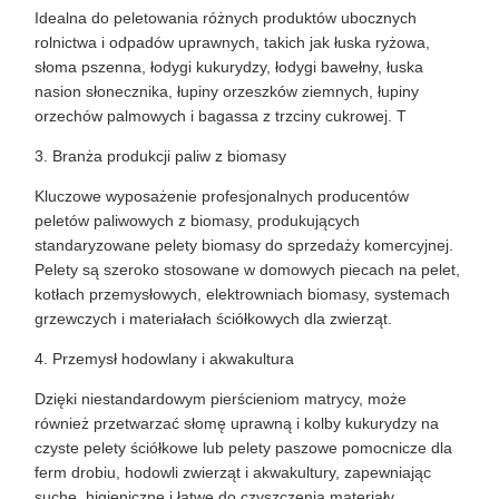
Idealna do peletowania różnych produktów ubocznych
rolnictwa i odpadów uprawnych, takich jak łuska ryżowa,
słoma pszenna, łodygi kukurydzy, łodygi bawełny, łuska
nasion słonecznika, łupiny orzeszków ziemnych, łupiny
orzechów palmowych i bagassa z trzciny cukrowej. T
3. Branża produkcji paliw z biomasy
Kluczowe wyposażenie profesjonalnych producentów
peletów paliwowych z biomasy, produkujących
standaryzowane pelety biomasy do sprzedaży komercyjnej.
Pelety są szeroko stosowane w domowych piecach na pelet,
kotłach przemysłowych, elektrowniach biomasy, systemach
grzewczych i materiałach ściółkowych dla zwierząt.
4. Przemysł hodowlany i akwakultura
Dzięki niestandardowym pierścieniom matrycy, może
również przetwarzać słomę uprawną i kolby kukurydzy na
czyste pelety ściółkowe lub pelety paszowe pomocnicze dla
ferm drobiu, hodowli zwierząt i akwakultury, zapewniając
suche, higieniczne i łatwe do czyszczenia materiały