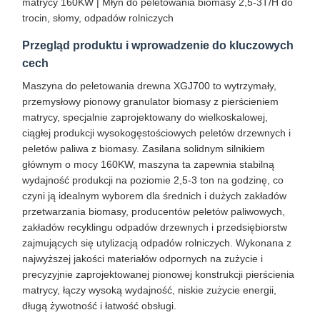
matrycy 160KW | Młyn do peletowania biomasy 2,5-3T/H do
trocin, słomy, odpadów rolniczych
Przegląd produktu i wprowadzenie do kluczowych
cech
Maszyna do peletowania drewna XGJ700 to wytrzymały,
przemysłowy pionowy granulator biomasy z pierścieniem
matrycy, specjalnie zaprojektowany do wielkoskalowej,
ciągłej produkcji wysokogęstościowych peletów drzewnych i
peletów paliwa z biomasy. Zasilana solidnym silnikiem
głównym o mocy 160KW, maszyna ta zapewnia stabilną
wydajność produkcji na poziomie 2,5-3 ton na godzinę, co
czyni ją idealnym wyborem dla średnich i dużych zakładów
przetwarzania biomasy, producentów peletów paliwowych,
zakładów recyklingu odpadów drzewnych i przedsiębiorstw
zajmujących się utylizacją odpadów rolniczych. Wykonana z
najwyższej jakości materiałów odpornych na zużycie i
precyzyjnie zaprojektowanej pionowej konstrukcji pierścienia
matrycy, łączy wysoką wydajność, niskie zużycie energii,
długą żywotność i łatwość obsługi.