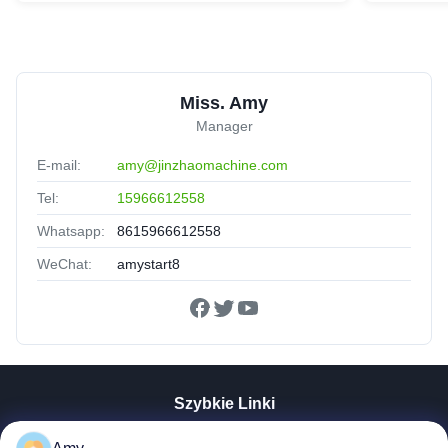
Miss. Amy
Manager
E-mail:
amy@jinzhaomachine.com
Tel:
15966612558
Whatsapp:
8615966612558
WeChat:
amystart8
Szybkie Linki
Dom