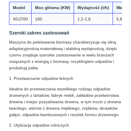
Model
Moc główna (KW)
Wydajność (t/h)
Waga (
XGJ700
160
1,2-1,8
5,8
Szeroki zakres zastosowań
Maszyna do peletowania biomasy charakteryzuje się silną
adaptacyjnością materiałową i stabilną wydajnością, dzięki
czemu znajduje szerokie zastosowanie w wielu branżach
związanych z energią z biomasy, recyklingiem odpadów i
produkcją paliw.
1. Przetwarzanie odpadów leśnych
Idealna do przetwarzania wszelkiego rodzaju odpadów
drzewnych z tartaków, fabryk mebli, zakładów przetwórstwa
drewna i miejsc pozyskiwania drewna, w tym trocin z drewna
twardego, wiórów z drewna miękkiego, zrębków, skrawków
gałęzi, odpadów bambusowych i resztek forniru drzewnego.
2. Utylizacja odpadów rolniczych