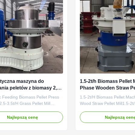
tyczna maszyna do
1.5-2t/h Biomass Pellet
nia peletów z biomasy 2,5-
Phase Wooden Straw Pell
c Feeding Biomass Pellet Press
1.5-2t/H Biomass Pellet Mac
.5-3.5t/H Grass Pellet Mill
Wood Straw Pellet Mill1.5-2
c Feeding Biomass Pellet Press
Pellet Machine 3 Phase Wood
.5-3.5t/H Grass Pellet Mill
Mill Product Description:Our 
Najlepszą cenę
Najlepszą cen
escription: The vertical ring die
Biomass Pellet Machine 3 
c Feeding Biomass Pellet Press
Straw Pellet Mill is a highly ef
.5-3.5t/H Grass Pellet Mill is an
making machine for turning 