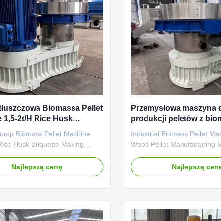
łuszczowa Biomassa Pellet
Przemysłowa maszyna 
 1,5-2t/H Rice Husk
produkcji peletów z bio
te Making Machine
2t/h Maszyna do produkc
ump Biomass Pellet Machine
Industrial Biomass Pellet Ma
z drewna
Rice Husk Briquette Making
Wood Pellet Manufacturing 
Grease Pump Biomass Pellet
Industrial Biomass Pellet Ma
.5-2t/H Rice Husk Briquette
Wood Pellet Manufacturing 
Najlepszą cenę
Najlepszą cen
achine Product Description: The
Product Description: The vert
ring die 1.5-2t/H Output Biomass
Biomass Pellet Machine 1.5-2
ker Rice Husk Briquette Making
Pellet Mill Wood Pellet Manu
With Automatic Grease Pump ...
Equipment is a special ...