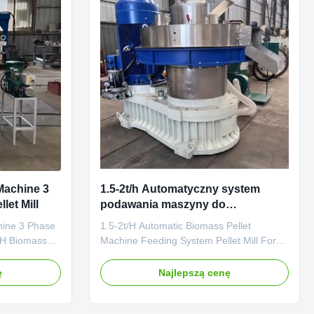
 Machine 3
1.5-2t/h Automatyczny system
et Mill
podawania maszyny do
granulowania biomasy Mylnik
hine 3 Phase
1.5-2t/H Automatic Biomass Pellet
granulowy do tartaku
t/H Biomass
Machine Feeding System Pellet Mill For
 Straw Pellet
Sawdust 1.5-2t/H Automatic Biomass
1.5-2t/H
Pellet Machine Feeding System Pellet Mill
ę
Najlepszą cenę
Phase Wood
For Sawdust Product Description: The
ficient pellet
1.5-2t/h Automatic Biomass Pellet
various
Machine with Feeding System is a special