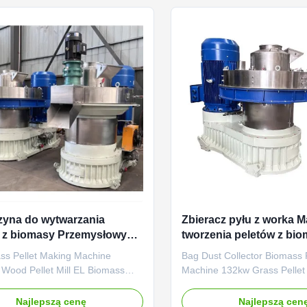
al machine ...
biomass materials into ...
yna do wytwarzania
Zbieracz pyłu z worka 
 z biomasy Przemysłowy
tworzenia peletów z bi
 wytwarzania peletów z
Maszyna do tworzenia p
ss Pellet Making Machine
Bag Dust Collector Biomass P
trawy
l Wood Pellet Mill EL Biomass
Machine 132kw Grass Pellet
king Machine Industrial Wood
Machine Bag Dust Collector
ll Product Description: The
Pellet Machine 132kw Grass 
Najlepszą cenę
Najlepszą cen