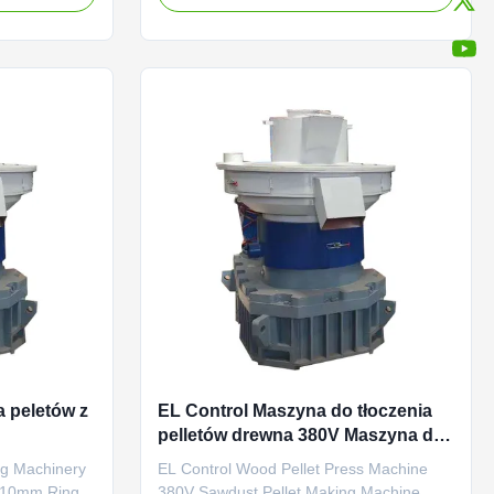
 The vertical
Pellet Machine Product Description: The
pecial
vertical ring die pellet making equipment is
ulation of
a special equipment used for biomass fuel
fiber ...
granulation and coarse fiber ...
 peletów z
EL Control Maszyna do tłoczenia
pelletów drewna 380V Maszyna do
produkcji pelletów z pyłu tartaku
ng Machinery
EL Control Wood Pellet Press Machine
-10mm Ring
380V Sawdust Pellet Making Machine