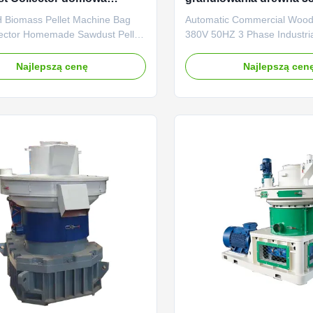
 do granulowania pyłu
fazowa maszyna do gra
/H Biomass Pellet Machine Bag
Automatic Commercial Wood P
przemysłowego
lector Homemade Sawdust Pellet
380V 50HZ 3 Phase Industria
.5-3.5t/H Biomass Pellet
Machine Automatic Commer
Bag Dust Collector Homemade
Pellet Mill 380V 50HZ 3 Phas
Najlepszą cenę
Najlepszą cen
Pellet Machine Product
Pellet Machine Product Desc
n: Vertical Ring Die Pellet
Pellet Mill is an ideal wood p
he vertical ring die pellet
machine for industrial and c
s a piece of special equipment
use. It is mainly composed of 