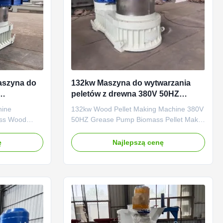
aszyna do
132kw Maszyna do wytwarzania
peletów z drewna 380V 50HZ
wa Maszyna
Pompa tłuszczowa Biomasa Pellet
hine
132kw Wood Pellet Making Machine 380V
Maker
ass Wood
50HZ Grease Pump Biomass Pellet Maker
ass Pellet
132kw Wood Pellet Making Machine 380V
ion Biomass
50HZ Grease Pump Biomass Pellet Maker
ę
Najlepszą cenę
 Description:
Product Description: The vertical ring die
 pellet
132kw Wood Pellet Making Machine
ent
380V/50HZ/3Phase Voltage With Grease
mass fuel and
Pump is a special equipment ...