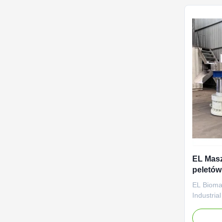
exception
EL Masz
peletów
młyn do
EL Bioma
drewna
Industria
Pellet Ma
Pellet Mi