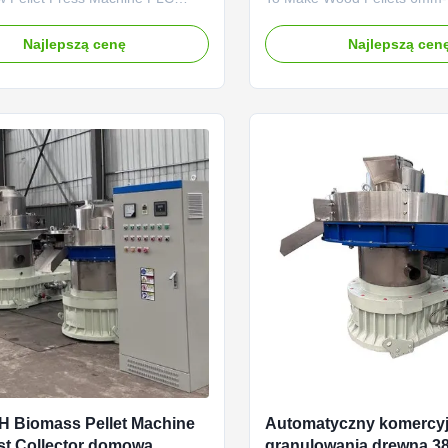
iomass Pellet Machine 1.5-2t/H
Die Wood Pellets Making Ma
let Press Machine Product
Make Wood Pellets 6mm-10
Najlepszą cenę
Najlepszą cen
n: The vertical ring die pellet
Description: The vertical ring
s a very special machine with a
machine is special equipmen
great features. It is specifically
for the production of biomass
for biomass ...
granules and coarse fibre mat
t/H Biomass Pellet Machine
Automatyczny komercyj
t Collector domowa
granulowania drewna 3