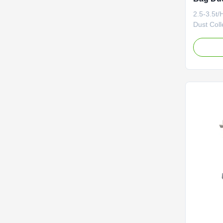
maszyna
2.5-3.5t
tartaku
Dust Col
Machine 2
Machine 
Sawdust 
Descriptio
Machine T
machine i
used ...