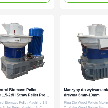
Ring Die Pellet Machine The
Machine Product Description:
ing die pellet machine is a special
ring die pellet machine is a s
equipment designed for the
equipment dedicated for gran
on of biomass fuel and ...
both biomass fuel and coarse 
trol Biomass Pellet
Maszyny do wytwarzania
 1,5-2t/H Straw Pellet Press
drewna 6mm-10mm
e
rol Biomass Pellet Machine 1.5-
Ring Die Wood Pellets Maki
aw Pellet Press Machine PLC
To Make Wood Pellets 6mm