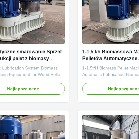
tyczne smarowanie Sprzęt
1-1,5 t/h Biomassowa M
ukcji pelet z biomasy
Pelletów Automatyczne
Młyn do produkcji pelet z
Smarowanie Biomasso
c Lubrication System Biomass
1-1.5t/H Biomass Pellet Mac
y
do Pelletów Drewna
king Equipment for Wood Pellets
Automatic Lubrication Biom
c Lubrication System Biomass
Pellet Machine 1-1.5t/H Biom
king Equipment for Wood Pellets
Machine Automatic Lubricat
Najlepszą cenę
Najlepszą cen
escription: Our Automatic
Wood Pellet Machine Product
ion System Biomass Pellet Making
The biomass vertical ring die
 for Wood Pellets is an
machine is a special equipm
 wood pellet making machine...
specifically designed for bio
...