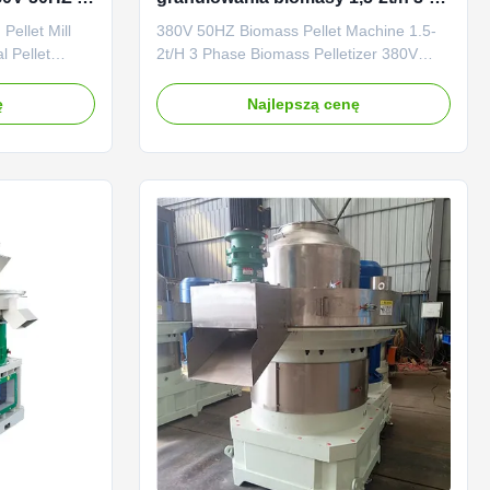
nulowania
fazowy granulat biomasy
ellet Mill
380V 50HZ Biomass Pellet Machine 1.5-
l Pellet
2t/H 3 Phase Biomass Pelletizer 380V
cial Wood
50HZ Biomass Pellet Machine 1.5-2t/H 3
e Industrial
Phase Biomass Pelletizer Product
ę
Najlepszą cenę
ription: Wood
Description: This biomass pellet machine
ellet making
is a piece of wood pellet making
ommercial
equipment with a weight of 4.8T. It is
...
equipped with an automatic lubrication ...