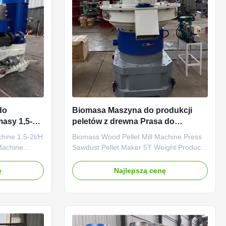
do
Biomasa Maszyna do produkcji
masy 1,5-
peletów z drewna Prasa do
ji peletów
wytwarzania peletów z pyłu
chine 1.5-2t/H
Biomass Wood Pellet Mill Machine Press
piłowego Maszyna do wytwarzania
Machine
Sawdust Pellet Maker 5T Weight Product
peletów z drewna 5T Waga
chine 1.5-2t/H
Description: The Biomass Wood Pellet Mill
Machine
Machine Press Sawdust Pellet Maker 5T
ę
Najlepszą cenę
ical ring die
Weight is a special machinery developed
t/H Industrial
to handle biomass fuel and coarse fiber
facturing
materials. Pellet Mill boasts a reasonable
structural design ...