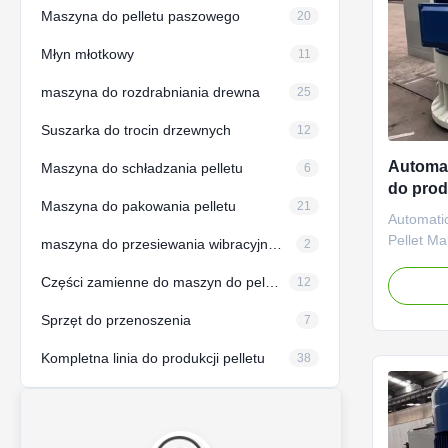
Maszyna do pelletu paszowego
20
Młyn młotkowy
11
maszyna do rozdrabniania drewna
25
Suszarka do trocin drzewnych
12
Automa
Maszyna do schładzania pelletu
6
do prod
Maszyna do pakowania pelletu
21
Drzewo 
Automati
biomas
Pellet Ma
maszyna do przesiewania wibracyjnego
2
Automati
Części zamienne do maszyn do pelletu
Pellet Ma
12
Product D
Sprzęt do przenoszenia
7
Lubricat
Equipment
Kompletna linia do produkcji pelletu
38
advanced