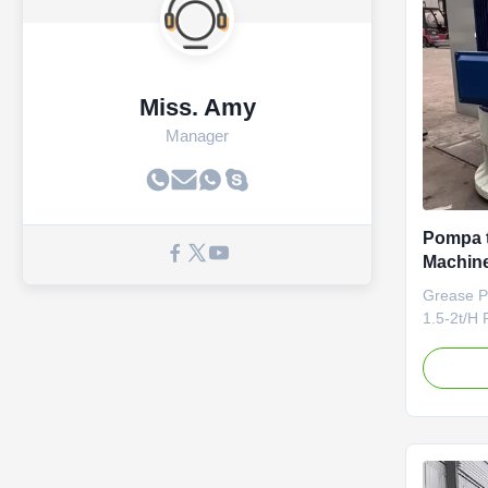
Miss. Amy
Manager
Pompa t
Machine
Briquet
Grease P
1.5-2t/H 
Machine 
Machine 1
Making M
vertical 
Pellet Ma
Machine 