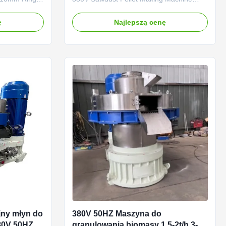
chinery To
Product Description: The EL Control Wood
mm Product
Pellet Press Machine 380V Sawdust Pellet
ę
Najlepszą cenę
 die pellet
Making Machine is a specialized piece of
t designed
equipment useful for biomass fuel and
 fuel
coarse fiber material granulation. It has a
erials. ...
sound construction, ...
ny młyn do
380V 50HZ Maszyna do
80V 50HZ 3-
granulowania biomasy 1,5-2t/h 3-