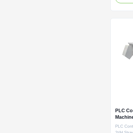
Vertical 
vertical r
piece of 
granulati
PLC Con
Machine
Machin
PLC Cont
2t/H Str