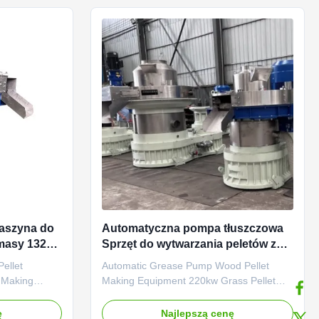
equipment especially designed for ...
Maszyna do
Automatyczna pompa tłuszczowa
omasy 132kw
Sprzęt do wytwarzania peletów z
eletów z
drewna Maszyna do wytwarzania
ellet
Automatic Grease Pump Wood Pellet
peletów z trawy o mocy 220 kW
 Making
Making Equipment 220kw Grass Pellet
 Biomass
Machine Automatic Grease Pump Wood
Pellet Making
Pellet Making Equipment 220kw Grass
ę
Najlepszą cenę