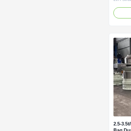
Control B
Straw Pel
Descriptio
machine i
series of 
designed 
2.5-3.5
Bag Dus