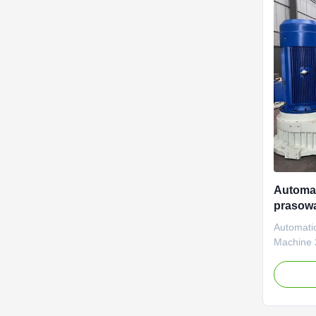
Automa
prasowa
3,5 t/h
Automati
Machine 2
Automati
Machine 2
Product D
Automati
Machine 2