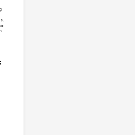
g
n
s.
kin
a
k