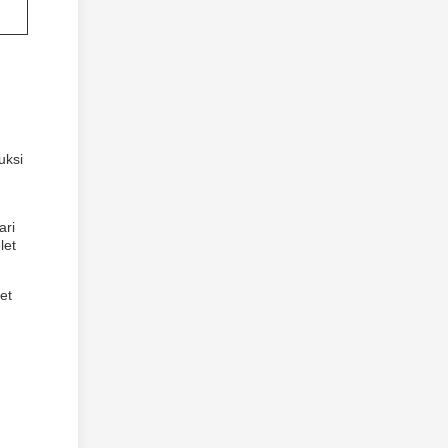
uksi
ari
let
et