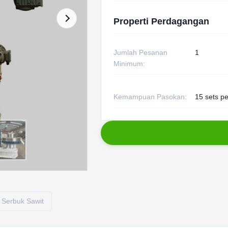
Properti Perdagangan
Jumlah Pesanan
1
Minimum:
Kemampuan Pasokan:
15 sets p
t Serbuk Sawit