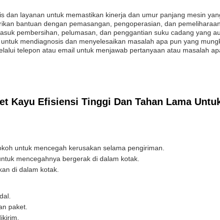
is dan layanan untuk memastikan kinerja dan umur panjang mesin yan
erikan bantuan dengan pemasangan, pengoperasian, dan pemeliharaa
masuk pembersihan, pelumasan, dan penggantian suku cadang yang au
h untuk mendiagnosis dan menyelesaikan masalah apa pun yang mung
elalui telepon atau email untuk menjawab pertanyaan atau masalah ap
t Kayu Efisiensi Tinggi Dan Tahan Lama Untu
kokoh untuk mencegah kerusakan selama pengiriman.
untuk mencegahnya bergerak di dalam kotak.
kan di dalam kotak.
dal.
an paket.
kirim.