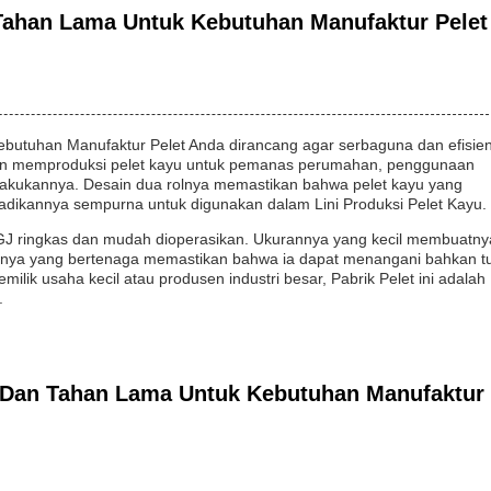
 Tahan Lama Untuk Kebutuhan Manufaktur Pelet
ebutuhan Manufaktur Pelet Anda dirancang agar serbaguna dan efisien
ingin memproduksi pelet kayu untuk pemanas perumahan, penggunaan
 melakukannya. Desain dua rolnya memastikan bahwa pelet kayu yang
njadikannya sempurna untuk digunakan dalam Lini Produksi Pelet Kayu.
 ringkas dan mudah dioperasikan. Ukurannya yang kecil membuatny
ornya yang bertenaga memastikan bahwa ia dapat menangani bahkan t
emilik usaha kecil atau produsen industri besar, Pabrik Pelet ini adalah
.
gi Dan Tahan Lama Untuk Kebutuhan Manufaktur