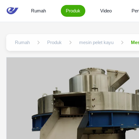
Rumah
Produk
Video
Per
Rumah
Produk
mesin pelet kayu
Mes