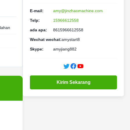
E-mail:
amy@jinzhaomachine.com
Telp:
15966612558
 Bahan
ada apa:
8615966612558
Wechat wechat:
amystart8
Skype:
amyjiang882
Kirim Sekarang