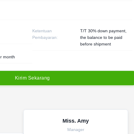
Ketentuan
T/T 30% down payment,
Pembayaran:
the balance to be paid
before shipment
er month
K
i
r
i
m
S
e
k
a
r
a
n
g
Miss. Amy
Manager