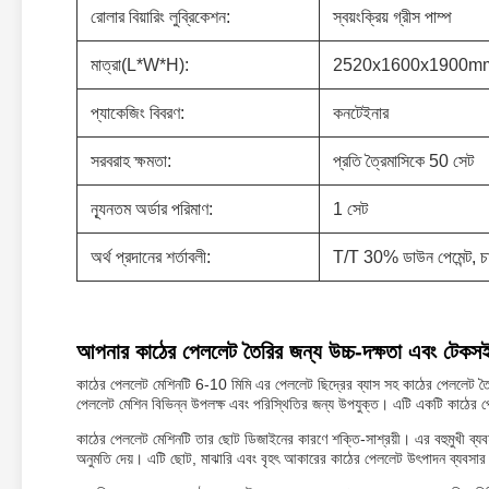
রোলার বিয়ারিং লুব্রিকেশন:
স্বয়ংক্রিয় গ্রীস পাম্প
মাত্রা(L*W*H):
2520x1600x1900m
প্যাকেজিং বিবরণ:
কনটেইনার
সরবরাহ ক্ষমতা:
প্রতি ত্রৈমাসিকে 50 সেট
ন্যূনতম অর্ডার পরিমাণ:
1 সেট
অর্থ প্রদানের শর্তাবলী:
T/T 30% ডাউন পেমেন্ট, চা
আপনার কাঠের পেললেট তৈরির জন্য উচ্চ-দক্ষতা এবং টেকসই
কাঠের পেললেট মেশিনটি 6-10 মিমি এর পেললেট ছিদ্রের ব্যাস সহ কাঠের পেললেট তৈ
পেললেট মেশিন বিভিন্ন উপলক্ষ এবং পরিস্থিতির জন্য উপযুক্ত। এটি একটি কাঠের পে
কাঠের পেললেট মেশিনটি তার ছোট ডিজাইনের কারণে শক্তি-সাশ্রয়ী। এর বহুমুখী ব্যব
অনুমতি দেয়। এটি ছোট, মাঝারি এবং বৃহৎ আকারের কাঠের পেললেট উৎপাদন ব্যবসার