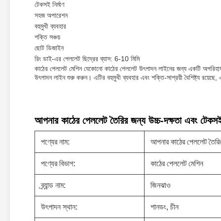
টেকসই নির্মাণ
সহজ অপারেশন
বহুমুখী ব্যবহার
শক্তি সঞ্চয়
ছোট ডিজাইন
রিং ডাই-এর পেললেট ছিদ্রের ব্যাস: 6-10 মিমি
কাঠের পেললেট মেশিন যেকোনো কাঠের পেললেট উৎপাদন লাইনের জন্য একটি অপরিহার্য 
উৎপাদন লাইন শুরু করুন। এটির বহুমুখী ব্যবহার এবং শক্তি-সাশ্রয়ী বৈশিষ্ট্য রয
আপনার কাঠের পেললেট তৈরির জন্য উচ্চ-দক্ষতা এবং টেকসই
পণ্যের নাম:
আপনার কাঠের পেললেট তৈরির
পণ্যের বিভাগ:
কাঠের পেললেট মেশিন
ব্র্যান্ড নাম:
জিনঝাও
উৎপাদন স্থান:
শানডং, চীন