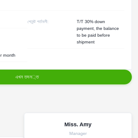
পেমেন্ট শর্তাবলী:
T/T 30% down
payment, the balance
to be paid before
shipment
er month
এ
খ
ন
ত
দ
ন
্
ত
Miss. Amy
Manager