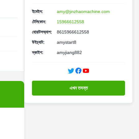
ইমেইল:
amy@jinzhaomachine.com
টেলিফোন:
15966612558
হোয়াটসঅ্যাপ:
8615966612558
উইচ্যাট:
amystart8
স্কাইপ:
amyjiang882
এখন তদন্ত