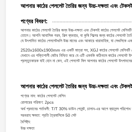
আপনার কাঠের পেললেট তৈরির জন্য উচ্চ-দক্ষতা এবং টেকস
পণ্যের বিবরণ:
আপনার কাঠের পেললেট তৈরির জন্য উচ্চ-দক্ষতা এবং টেকসই কাঠের পেললেট মেশিনটি বহ
তোলে। আপনি আবাসিক গরম, শিল্প ব্যবহার, বা কৃষি শিল্পের জন্য কাঠের পেললেট ত
যে উৎপাদিত কাঠের পেললেটগুলি উচ্চ মানের এবং আকারে ধারাবাহিক, যা সেগুলিকে 
2520x1600x1900mm এর একটি মাত্রা সহ, XGJ কাঠের পেললেট মেশিনটি ছোট এ
যেখানে এর শক্তিশালী মোটর নিশ্চিত করে যে এটি এমনকি কঠিনতম কাঠের পেললেট উ
প্রস্তুতকারক যাই হোন না কেন, এই পেললেট মিল আপনার কাঠের পেললেট উৎপাদনের 
আপনার কাঠের পেললেট তৈরির জন্য উচ্চ-দক্ষতা এবং টেকসই 
পণ্যের নাম: কাঠের পেললেট মেশিন
রোলারের পরিমাণ: 2pcs
অর্থ প্রদানের শর্তাবলী: T/T 30% ডাউন পেমেন্ট, চালান-এর আগে ব্যালেন্স পরিশোধ
সরবরাহ ক্ষমতা: প্রতি ত্রৈমাসিকে 50 সেট
বৈশিষ্ট্য:
উচ্চ দক্ষতা