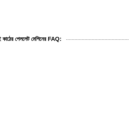
সই কাঠের পেললেট মেশিনের FAQ: