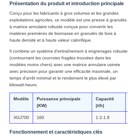
Présentation du produit et introduction principale
Conçu pour les fabricants à gros volumes et les grandes
exploitations agricoles, ce modèle est une presse à granulés
à matrice annulaire robuste conçue pour convertir les
matières premières de biomasse en granulés de bois à
haute densité et à haute valeur calorifique.
Il combine un système d'entraînement à engrenages robuste
(contournant les courroies fragiles trouvées dans les
modèles moins chers) avec une matrice annulaire usinée
avec précision pour garantir une efficacité maximale, un
temps d'arrêt minimal et le rendement le plus élevé par
kilowatt-heure.
Modèle
Puissance principale
Capacité
Poi
(KW)
(t/h)
(T)
XGJ700
160
1.2-1.8
5.8
Fonctionnement et caractéristiques clés