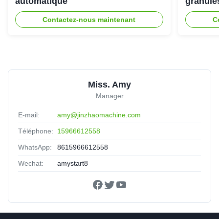
automatique
granulé
Contactez-nous maintenant
C
Miss. Amy
Manager
E-mail:
amy@jinzhaomachine.com
Téléphone:
15966612558
WhatsApp:
8615966612558
Wechat:
amystart8