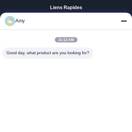
Liens Rapides
Maison
Amy
Produits
Vidéos
Exposition De VR
11:12 AM
Au Sujet De Nous
Good day, what product are you looking for?
Visite D'usine
Contrôle De Qualité
Contactez-Nous
Nouvelles
Shandong Jinzhao Machine Co., Ltd.
0086-159-6661-2558
amy@jinzhaomachine.com
Follow Us