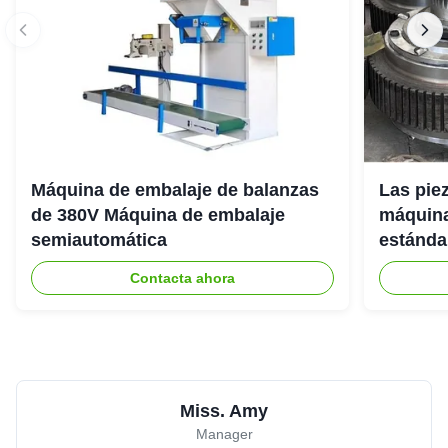
Máquina de embalaje de balanzas
Las pie
de 380V Máquina de embalaje
máquina
semiautomática
estánda
Contacta ahora
Miss. Amy
Manager