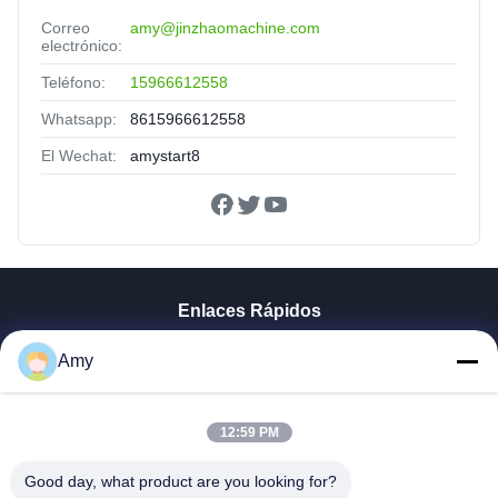
Correo
amy@jinzhaomachine.com
electrónico:
Teléfono:
15966612558
Whatsapp:
8615966612558
El Wechat:
amystart8
Enlaces Rápidos
Hogar
Amy
Productos
Vídeos
Demostración De VR
12:59 PM
Sobre Nosotros
Good day, what product are you looking for?
Viaje De La Fábrica