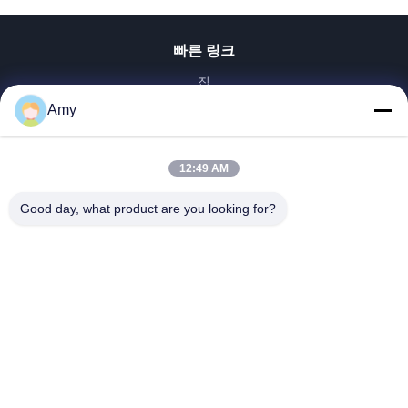
빠른 링크
집
제품
Amy
화면
VR 전시회
12:49 AM
우리에 대하여
Good day, what product are you looking for?
공장 여행
품질 관리
연락주세요
뉴스
Shandong Jinzhao Machine Co., Ltd.
0086-159-6661-2558
amy@jinzhaomachine.com