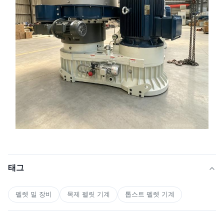
태그
펠렛 밀 장비
목제 펠릿 기계
톱스트 펠렛 기계