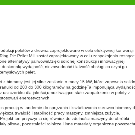
dukcji peletów z drewna zaprojektowane w celu efektywnej konwersji
 Ring Die Pellet Mill został zaprojektowany w celu zaspokojenia rosnąc
e alternatywy paliwoweDzięki solidnej konstrukcji i innowacyjnej
je doskonałą wydajność, niezawodność i łatwość obsługi.co czyni go
zemysłowych pelet.
 z biomasy jest jej silne zasilanie o mocy 15 kW, które zapewnia solidn
ranulki od 200 do 300 kilogramów na godzinęTa imponująca wydajnoś
uszczerbku dla jakości,umożliwiające stałe zaopatrzenie w pelety z
astosowań energetycznych.
cs pracują w tandemie do sprężania i kształtowania surowca biomasy 
ksza trwałość i stabilność pracy maszyny, zmniejsza zużycie,
Projekt ten przyczynia się również do zdolności maszyny do obróbki
ły piłowe, pozostałości rolnicze i inne materiały organiczne powszech