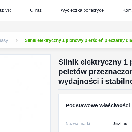
az VR
O nas
Wycieczka po fabryce
Kont
masy
Silnik elektryczny 1 pionowy pierścień pieczarny dl
Silnik elektryczny 1
peletów przeznaczon
wydajności i stabiln
Podstawowe właściwości
Nazwa marki:
Jinzhao