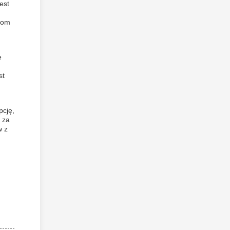
est
orom
e
st
pcję,
 za
w z