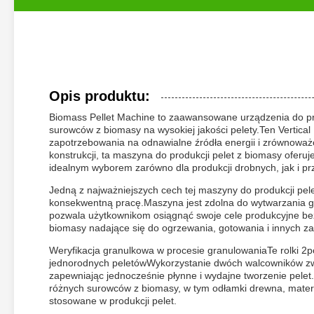
Opis produktu:
Biomass Pellet Machine to zaawansowane urządzenia do pro
surowców z biomasy na wysokiej jakości pelety.Ten Vertical
zapotrzebowania na odnawialne źródła energii i zrównoważon
konstrukcji, ta maszyna do produkcji pelet z biomasy oferu
idealnym wyborem zarówno dla produkcji drobnych, jak i pr
Jedną z najważniejszych cech tej maszyny do produkcji pelet
konsekwentną pracę.Maszyna jest zdolna do wytwarzania g
pozwala użytkownikom osiągnąć swoje cele produkcyjne bez 
biomasy nadające się do ogrzewania, gotowania i innych z
Weryfikacja granulkowa w procesie granulowaniaTe rolki 2p
jednorodnych peletówWykorzystanie dwóch walcowników zwię
zapewniając jednocześnie płynne i wydajne tworzenie pelet.
różnych surowców z biomasy, w tym odłamki drewna, materia
stosowane w produkcji pelet.