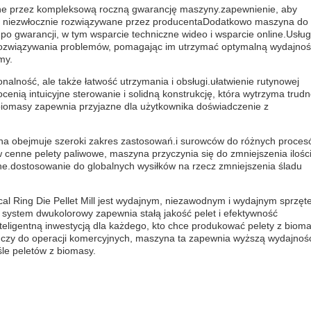
ane przez kompleksową roczną gwarancję maszyny.zapewnienie, aby
ły niezwłocznie rozwiązywane przez producentaDodatkowo maszyna do
o gwarancji, w tym wsparcie techniczne wideo i wsparcie online.Usługi
 rozwiązywania problemów, pomagając im utrzymać optymalną wydajno
my.
onalność, ale także łatwość utrzymania i obsługi.ułatwienie rutynowej
enią intuicyjne sterowanie i solidną konstrukcję, która wytrzyma trudn
biomasy zapewnia przyjazne dla użytkownika doświadczenie z
wna obejmuje szeroki zakres zastosowań.i surowców do różnych proce
cenne pelety paliwowe, maszyna przyczynia się do zmniejszenia ilośc
.dostosowanie do globalnych wysiłków na rzecz zmniejszenia śladu
al Ring Die Pellet Mill jest wydajnym, niezawodnym i wydajnym sprzę
 system dwukolorowy zapewnia stałą jakość pelet i efektywność
nteligentną inwestycją dla każdego, kto chce produkować pelety z biom
czy do operacji komercyjnych, maszyna ta zapewnia wyższą wydajność
le peletów z biomasy.