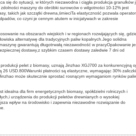
a się do sytuacji, w których niezawodna i ciągła produkcja granulków j
zdolności maszyny do obróbki surowców o wilgotności 10-12% jest
sy, takich jak szczątki drewna,śmieciTa elastyczność pozwala operat
dpadów, co czyni je cennym atutem w inicjatywach w zakresie
osowanie na obszarach wiejskich i w regionach rozwijających się, gdzi
owiska alternatywę dla tradycyjnych paliw kopalnych.Jego solidna
mą maszynę gwarantują długotrwałą niezawodność w pracyOpakowanie je
ezpiecznej dostawy,z szybkim czasem dostawy zaledwie 7 dni od
rodukcji pelet z biomasy, uznają Jinzhao XGJ700 za konkurencyjną o
ną 26 USD.800Warunki płatności są elastyczne, wymagając 30% zaliczki
ą.Jinzhao może skutecznie sprostać rosnącym wymaganiom rynków pali
idealna dla firm energetycznych biomasy, spółdzielni rolniczych i
ałych,i urządzenia do produkcji peletów drewnianych o wysokiej
jsza wpływ na środowisko i zapewnia niezawodne rozwiązanie do
we.