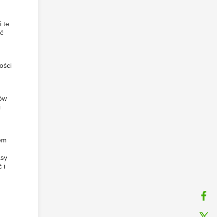
 te
ść
ości
sów
i
tem
asy
 i