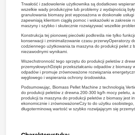
Trwałość i zadowolenie użytkownika są dodatkowo wspier
wszelkie wady produkcyjne lub problemy z wydajnością by
granulowania biomasy jest wyposażona w doskonałe usługi p
zapewniają klientom ciągłą pomoc i wskazówki w zakresie
maszyny i szybko i skutecznie rozwiązywać wszelkie proble
Konstrukcja tej pionowej piecówki podkreśla nie tylko funkcj
konserwacji i zminimalizowanie czasu przerwyOperatorzy doc
codziennego użytkowania.ta maszyna do produkcji pelet z 
niezawodnymi wynikami.
Wszechstronność tego sprzętu do produkcji peletów z dre
przemysłowychDzięki przekształcaniu odpadów z biomasy w 
odpadów i promuje zrównoważone rozwiązania energetyczne
węglowego i wspierania ochrony środowiska.
Podsumowując, Biomass Pellet Machine z technologią Vertic
do produkcji peletów z drewna.200-300 kg/h mocy peletu, a
produkcji.ta maszyna do produkcji peletów z biomasy jest i
ekonomicznie i zrównoważoneCzy to do użytku osobistego, 
długoterminową wartość w szybko rozwijającym się przemyś