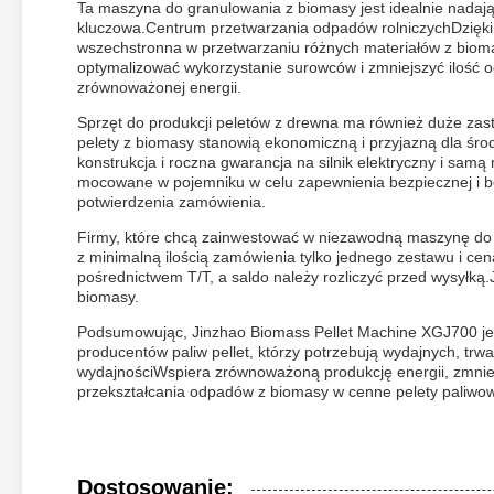
Ta maszyna do granulowania z biomasy jest idealnie nadając
kluczowa.Centrum przetwarzania odpadów rolniczychDzięki 
wszechstronna w przetwarzaniu różnych materiałów z bioma
optymalizować wykorzystanie surowców i zmniejszyć ilość o
zrównoważonej energii.
Sprzęt do produkcji peletów z drewna ma również duże zast
pelety z biomasy stanowią ekonomiczną i przyjazną dla środ
konstrukcja i roczna gwarancja na silnik elektryczny i sa
mocowane w pojemniku w celu zapewnienia bezpiecznej i b
potwierdzenia zamówienia.
Firmy, które chcą zainwestować w niezawodną maszynę do p
z minimalną ilością zamówienia tylko jednego zestawu i ce
pośrednictwem T/T, a saldo należy rozliczyć przed wysyłk
biomasy.
Podsumowując, Jinzhao Biomass Pellet Machine XGJ700 jest 
producentów paliw pellet, którzy potrzebują wydajnych, trw
wydajnościWspiera zrównoważoną produkcję energii, zmnie
przekształcania odpadów z biomasy w cenne pelety paliwo
Dostosowanie: