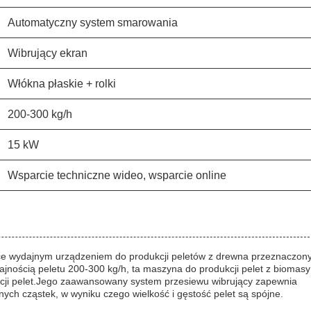
Automatyczny system smarowania
Wibrujący ekran
Włókna płaskie + rolki
200-300 kg/h
15 kW
Wsparcie techniczne wideo, wsparcie online
oce wydajnym urządzeniem do produkcji peletów z drewna przeznaczo
jnością peletu 200-300 kg/h, ta maszyna do produkcji pelet z biomasy 
ukcji pelet.Jego zaawansowany system przesiewu wibrujący zapewnia
ych cząstek, w wyniku czego wielkość i gęstość pelet są spójne.