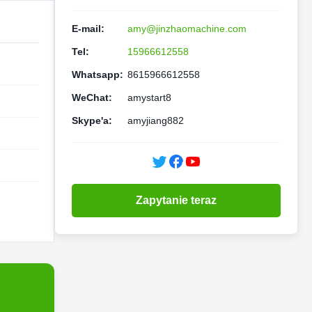
E-mail:
amy@jinzhaomachine.com
Tel:
15966612558
Whatsapp:
8615966612558
WeChat:
amystart8
Skype'a:
amyjiang882
Zapytanie teraz