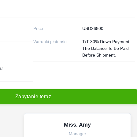
Price:
USD26800
Warunki płatności:
T/T 30% Down Payment,
The Balance To Be Paid
Before Shipment.
ar
Z
a
p
y
t
a
n
i
e
t
e
r
a
z
Miss. Amy
Manager