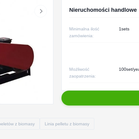
Nieruchomości handlowe
Minimalna ilość
1sets
zamówienia:
Możliwość
100set/ye
zaopatrzenia:
peletów z biomasy
Linia pelletu z biomasy