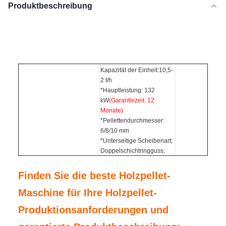
Produktbeschreibung
Kapazität der Einheit:10,5-
2 t/h
*Hauptleistung: 132
kW
(Garantiezeit: 12
Monate)
*Pellettendurchmesser:
6/8/10 mm
*
Unterseitige Scheibenart;
Doppelschichtringguss;
2Rollen
*Dimension:2500(L)
Finden Sie die beste Holzpellet-
XGJ560-8th
*1520(W) *1800(H) MM;
Maschine für Ihre Holzpellet-
Holzpelletmaschine
(
132
*Gewicht: 5,2 t
Folgende Teile:
kW
)
Produktionsanforderungen und
*Elektrische
Steuerung
(Komponenten