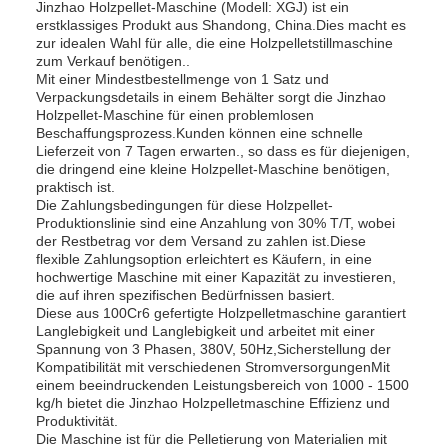
Jinzhao Holzpellet-Maschine (Modell: XGJ) ist ein
erstklassiges Produkt aus Shandong, China.Dies macht es
zur idealen Wahl für alle, die eine Holzpelletstillmaschine
zum Verkauf benötigen..
Mit einer Mindestbestellmenge von 1 Satz und
Verpackungsdetails in einem Behälter sorgt die Jinzhao
Holzpellet-Maschine für einen problemlosen
Beschaffungsprozess.Kunden können eine schnelle
Lieferzeit von 7 Tagen erwarten., so dass es für diejenigen,
die dringend eine kleine Holzpellet-Maschine benötigen,
praktisch ist.
Die Zahlungsbedingungen für diese Holzpellet-
Produktionslinie sind eine Anzahlung von 30% T/T, wobei
der Restbetrag vor dem Versand zu zahlen ist.Diese
flexible Zahlungsoption erleichtert es Käufern, in eine
hochwertige Maschine mit einer Kapazität zu investieren,
die auf ihren spezifischen Bedürfnissen basiert.
Diese aus 100Cr6 gefertigte Holzpelletmaschine garantiert
Langlebigkeit und Langlebigkeit und arbeitet mit einer
Spannung von 3 Phasen, 380V, 50Hz,Sicherstellung der
Kompatibilität mit verschiedenen StromversorgungenMit
einem beeindruckenden Leistungsbereich von 1000 - 1500
kg/h bietet die Jinzhao Holzpelletmaschine Effizienz und
Produktivität.
Die Maschine ist für die Pelletierung von Materialien mit