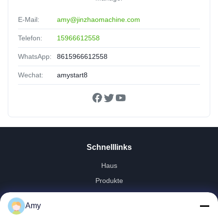
E-Mail:
amy@jinzhaomachine.com
Telefon:
15966612558
WhatsApp:
8615966612558
Wechat:
amystart8
Schnelllinks
Haus
Produkte
Videos
Amy
VR-Show