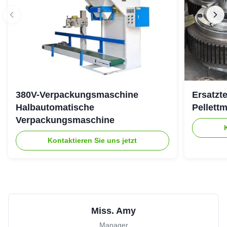
380V-Verpackungsmaschine
Ersatzte
Halbautomatische
Pellett
Verpackungsmaschine
Kontaktieren Sie uns jetzt
Miss. Amy
Manager