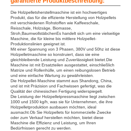
garantierte Produktbeschreibung:
CHNT)
.
*Lüfterbläser und
Die Holzpelletsherstellmaschine ist ein hochwertiges
Taschenkollektor
".
Produkt, das für die effiziente Herstellung von Holzpellets
*Luftgekühlter
mit verschiedenen Rohstoffen wie Kaffeeschale,
Heizkörper
(
mit L3m * 2 SS
Reisschale, Holzsäge, Biomasse,
Flexiblem Schlauch
)
;
Stroh,BaumwollstäbchenEs handelt sich um eine vielseitige
Maschine, die für kleine bis mittlere Holzpellet-
*Fettpumpe;
Produktionslinien geeignet ist.
*Automatisches
Mit einer Spannung von 3 Phasen, 380V und 50hz ist diese
Schmiersystem;
Holzpelletmaschine so konstruiert, dass sie eine
gleichbleibende Leistung und Zuverlässigkeit bietet.Die
Maschine ist mit Ersatzteilen ausgestattet, einschließlich
Matrize und Rollenhülle, um einen reibungslosen Betrieb
und eine einfache Wartung zu gewährleisten.
Die Holzpellet-Maschine stammt aus Shandong, China,
und ist mit Präzision und Fachwissen gefertigt, was die
Qualität der chinesischen Fertigung widerspiegelt.
Die Leistung der Holzpelletpressmaschine liegt zwischen
1000 und 1500 kg/h, was sie für Unternehmen, die ihre
Holzpelletproduktion ausbauen möchten, ideal
ausmacht.Ob Sie Holzpellets für kommerzielle Zwecke
oder zum Verkauf herstellen möchten, bietet diese
Maschine die Effizienz und Leistung, um Ihren
Bedürfnissen gerecht zu werden.