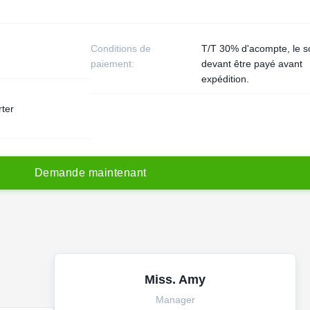
Conditions de
T/T 30% d'acompte, le s
paiement:
devant être payé avant
expédition.
rter
D
e
m
a
n
d
e
m
a
i
n
t
e
n
a
n
t
Miss. Amy
Manager