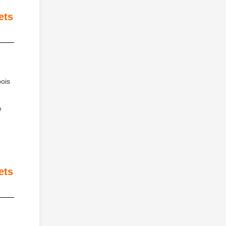
ets
bois
e
ets