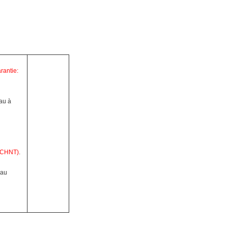
rantie:
au à
 CHNT)
.
yau