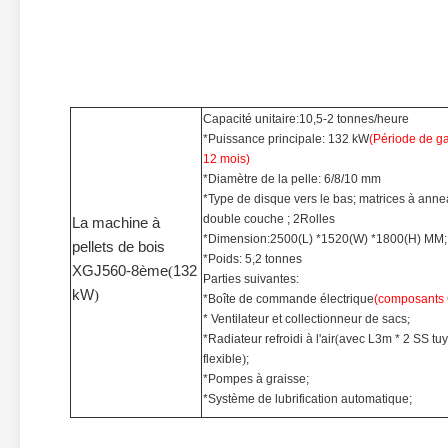
Capacité unitaire:10,5-2 tonnes/heure
*Puissance principale: 132 kW
(Période de ga
12 mois)
*Diamètre de la pelle: 6/8/10 mm
*
Type de disque vers le bas; matrices à anne
double couche ; 2Rolles
La machine à
*Dimension:2500(L) *1520(W) *1800(H) MM;
pellets de bois
*Poids: 5,2 tonnes
XGJ560-8ème
(
132
Parties suivantes:
kW
)
*Boîte de commande électrique
(composants
* Ventilateur et collectionneur de sacs
;
*Radiateur refroidi à l'air
(
avec L3m * 2 SS tu
flexible
)
;
*Pompes à graisse;
*Système de lubrification automatique;