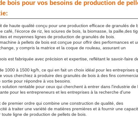
de bois pour vos besoins de production de pell
ie:
it de haute qualité conçu pour une production efficace de granulés de 
 café, l'écorce de riz, les sciures de bois, la biomasse, la paille,des ti
tites et moyennes lignes de production de granulés de bois.
machine à pellets de bois est conçue pour offrir des performances et 
change, y compris la matrice et la coque de rouleau, assurant un
s est fabriquée avec précision et expertise, reflétant le savoir-faire d
de 1000 à 1500 kg/h, ce qui en fait un choix idéal pour les entreprises q
ue vous cherchiez à produire des granulés de bois à des fins commerci
de sortie pour répondre à vos besoins.
 solution rentable pour ceux qui cherchent à entrer dans l'industrie de 
ayante pour les entrepreneurs et les entreprises à la recherche d'une
t de premier ordre qui combine une construction de qualité, des
ité à traiter une variété de matières premières et à fournir une capaci
toute ligne de production de pellets de bois.