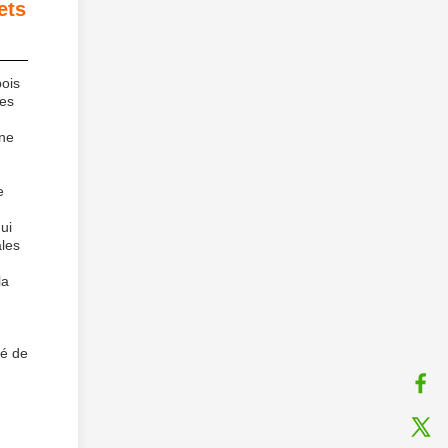
ets
bois
ges
une
e
ui
ales
la
té de