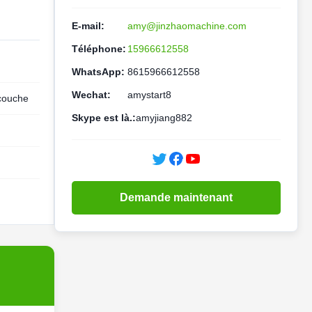
E-mail:
amy@jinzhaomachine.com
Téléphone:
15966612558
WhatsApp:
8615966612558
Wechat:
amystart8
 couche
Skype est là.:
amyjiang882
Demande maintenant