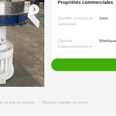
Propriétés commerciales
Quantité minimum de
1sets
commande:
Capacité
50set/qua
d'approvisionnement:
e en bois de granule
Machine à pellets de sciure