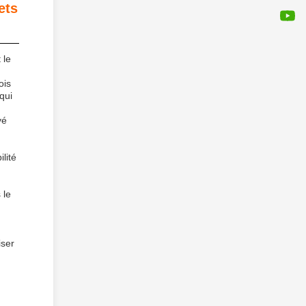
ets
 le
ois
qui
yé
lité
 le
iser