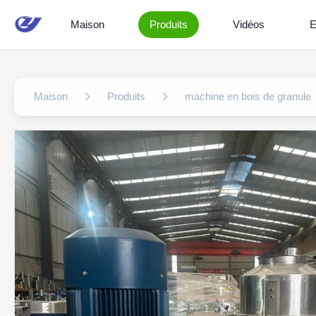
Maison
Produits
Vidéos
E
Maison
Produits
machine en bois de granule