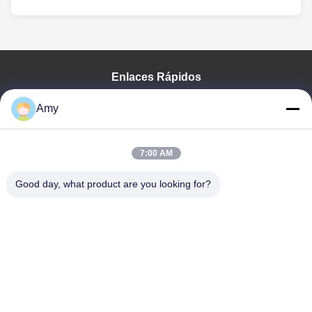
Enlaces Rápidos
Hogar
Amy
Productos
Vídeos
Demostración De VR
7:00 AM
Sobre Nosotros
Good day, what product are you looking for?
Viaje De La Fábrica
Control De Calidad
Éntrenos En Contacto Con
Noticias
Shandong Jinzhao Machine Co., Ltd.
0086-159-6661-2558