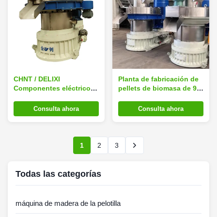
CHNT / DELIXI
Planta de fabricación de
Componentes eléctricos
pellets de biomasa de 90
Línea de pellets de
kW 2 toneladas/h Planta
madera con capacidad de
de pellets de madera
Consulta ahora
Consulta ahora
producción de 1,5-2 t/h
1
2
3
Todas las categorías
máquina de madera de la pelotilla