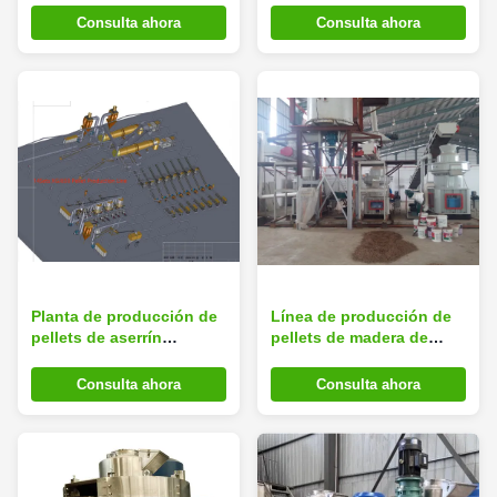
para hacer pellets de
132kw Planta de
Consulta ahora
Consulta ahora
madera
procesamiento de pellets
Planta de producción de
Línea de producción de
pellets de aserrín
pellets de madera de
personalizada SGS Planta
aserradura Planta de
de procesamiento de
molino de pellets de
Consulta ahora
Consulta ahora
pellets de madera
potencia de motor
personalizada