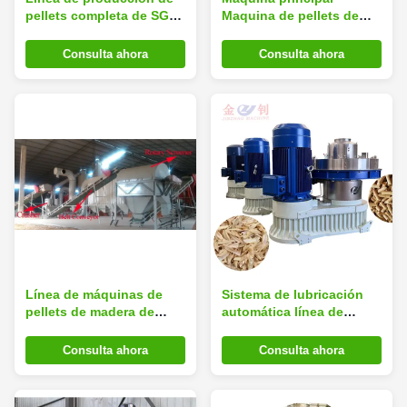
pellets completa de SGS
Maquina de pellets de
Control PLC Fabricante
alimentación de pasto
de pellets de madera
Línea de producción de
Consulta ahora
Consulta ahora
pellets de biomasa con
enfriador de pellets
Línea de máquinas de
Sistema de lubricación
pellets de madera de
automática línea de
380v, incluida la línea de
pellets de madera 380v
pellets de molino de
Voltado para productos
Consulta ahora
Consulta ahora
martillos de madera
de la máquina de pellets
de madera