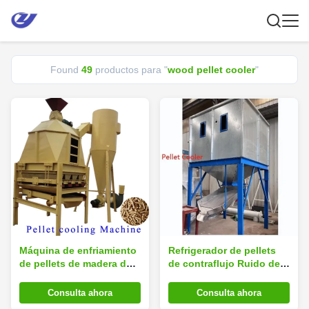
Found
49
productos para "
wood pellet cooler
"
Máquina de enfriamiento
Refrigerador de pellets
de pellets de madera de
de contraflujo Ruido de
alta eficiencia
la máquina ≤ 85 dB
Refrigerador de pellets
Consulta ahora
Consulta ahora
de madera 1000-