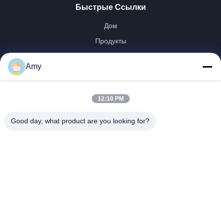
Быстрые Ссылки
Дом
Продукты
Видео
Amy
Шоу VR
О Нас
12:10 PM
Путешествие Фабрики
Проверка Качества
Good day, what product are you looking for?
Свяжитесь Мы
Новости
Shandong Jinzhao Machine Co., Ltd.
0086-159-6661-2558
amy@jinzhaomachine.com