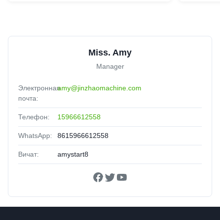
Miss. Amy
Manager
Электронная
amy@jinzhaomachine.com
почта:
Телефон:
15966612558
WhatsApp:
8615966612558
Вичат:
amystart8