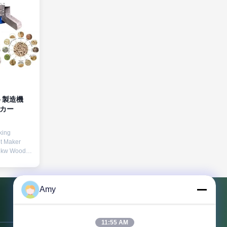
ト製造機
カー
king
t Maker
2kw Wood
 Sawdust
Moisture
is Well-
king
Amy
g Pressing
 designed
私達に連絡しなさい
mould, with
11:55 AM
mp for