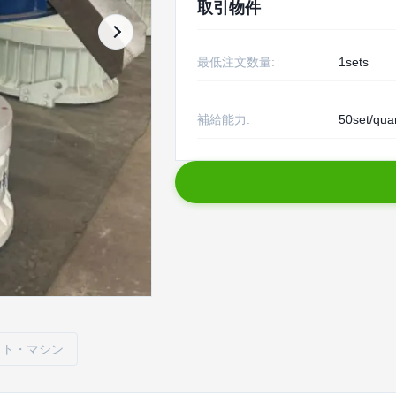
取引物件
最低注文数量:
1sets
補給能力:
50set/qua
ット・マシン