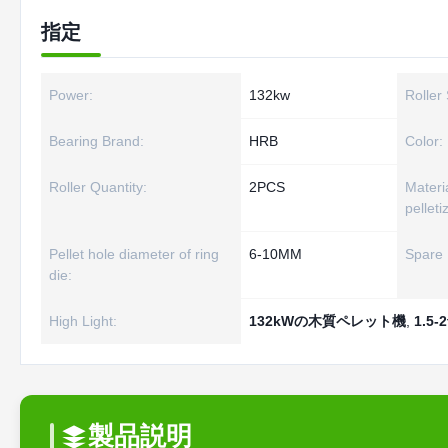
指定
Power:
132kw
Roller 
Bearing Brand:
HRB
Color:
Roller Quantity:
2PCS
Materi
pelleti
Pellet hole diameter of ring
6-10MM
Spare 
die:
High Light:
132kWの木質ペレット機
,
1.5
製品説明