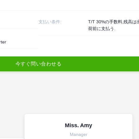
支払い条件:
T/T 30%の手数料,残高は
荷前に支払う.
rter
今
す
ぐ
問
い
合
わ
せ
る
Miss. Amy
Manager