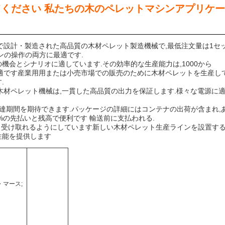
ください 私たちの木のペレットマシンアプリケ
の山東で設計・製造された高品質の木材ペレット製造機械で,最低注文量は1セ
ンの操作の両方に最適です.
機会とシナリオに適しています.その効率的な生産能力は,1000から
に最適です産業用用または小売市場での販売のために木材ペレットを生産し
.
沢木材ペレット機械は,一貫した高品質の出力を保証します.様々な電源に
達期間を期待できます.パッケージの詳細にはコンテナの出荷が含まれ,
0%の先払いと残高で便利です 輸送前に支払われる.
 受け取れるようにしています新しい木材ペレット生産ラインを設置する
性能を提供します
・マース;