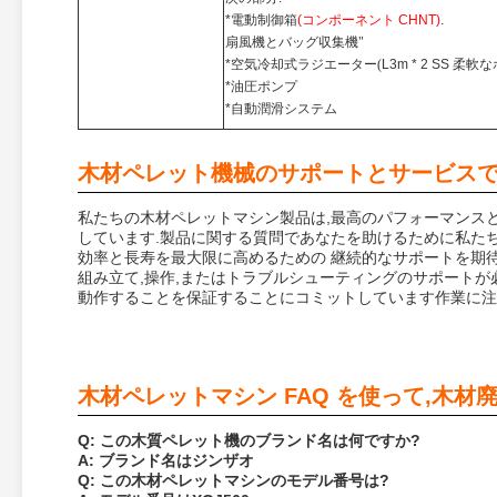
*電動制御箱
(コンポーネント CHNT)
.
扇風機とバッグ収集機
"
*空気冷却式ラジエーター
(
L3m * 2 SS 柔軟
*油圧ポンプ
*自動潤滑システム
木材ペレット機械のサポートとサービスで
私たちの木材ペレットマシン製品は,最高のパフォーマンス
しています.製品に関する質問であなたを助けるために私た
効率と長寿を最大限に高めるための 継続的なサポートを期
組み立て,操作,またはトラブルシューティングのサポートが
動作することを保証することにコミットしています作業に注
木材ペレットマシン FAQ を使って,木
Q: この木質ペレット機のブランド名は何ですか?
A: ブランド名はジンザオ
Q: この木材ペレットマシンのモデル番号は?