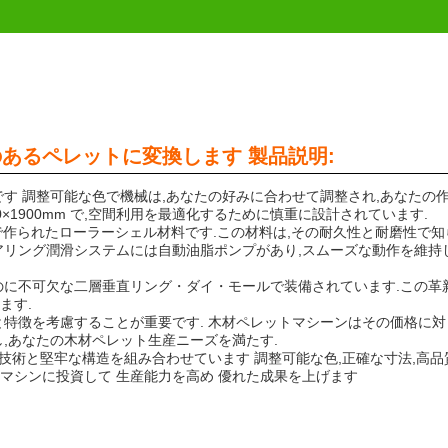
あるペレットに変換します 製品説明:
す 調整可能な色で機械は,あなたの好みに合わせて調整され,あなたの
0×1900mm で,空間利用を最適化するために慎重に設計されています.
6で作られたローラーシェル材料です.この材料は,その耐久性と耐磨性で知
アリング潤滑システムには自動油脂ポンプがあり,スムーズな動作を維持し
のに不可欠な二層垂直リング・ダイ・モールで装備されています.この革
ます.
と特徴を考慮することが重要です. 木材ペレットマシーンはその価格に対
,あなたの木材ペレット生産ニーズを満たす.
な技術と堅牢な構造を組み合わせています 調整可能な色,正確な寸法,高品
マシンに投資して 生産能力を高め 優れた成果を上げます