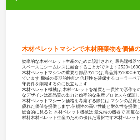
木材ペレットマシンで木材廃棄物を価値の
効率的な木材ペレット生産のために設計された 最先端機器で
スペースにシームレスに融合することができます2520×160
木材ペレットマシンの重要な部品の1つは,高品質の100Cr
ています.機械の長期的性能と信頼性を確保するローラーベ
守要件を削減するのに役立ちます.
木材ペレット機械は,木材ペレットを精度と一貫性で形作る
なデザインは高品質の出力と効率的な生産プロセスを保証し
木材ペレットマシーン価格を考慮する際には,マシンの品質
優れた価値を提供します.信頼性の高い性能と耐久性を提供し
総合的に見ると 木材ペレット機械は 最先端の機器で 高度
材料木材ペレット生産のための優れた選択です木材ペレット