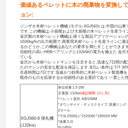
価値あるペレットに木の廃棄物を変換して
ョン:
ジンザオ木材ペレット機械 (モデル:XGJ560) は,中国
です.この機械は,小規模および大規模の木ペレット生産ライ
金沢製の木材ペレット機械は,様々な製品アプリケーションの
1500kg/hの出力範囲で,商業用木材ペレット生産ライン
るかどうか,この機械はあなたの要求を満たすことができます
信頼性の高いHRBベアリングと132kWの電力を備えた 金
ている.
金沢から木材ペレットマシンを注文すると,迅速な7日間の配
たのマシンの安全な配送を保証します.支払い条件は,T/T 3
生産時間は7日です 迅速かつ効率的に木材ペレット製造機を
既存のものを拡張するか信頼性のある選択であり 一貫した
単位容量:1.5-2t/h
主電源: 132kw
(保証期間: 12ヶ月)
*ペレット直径: 6/8/10MM
*
ダウンサイド・ディスクタイプ; 双層リング
2ロール
*寸法:2500(L) *1520(W) *1800(H) MM
XGJ560-8 弾丸機
*体重:5.2t
(
132kw
)
次の部分: