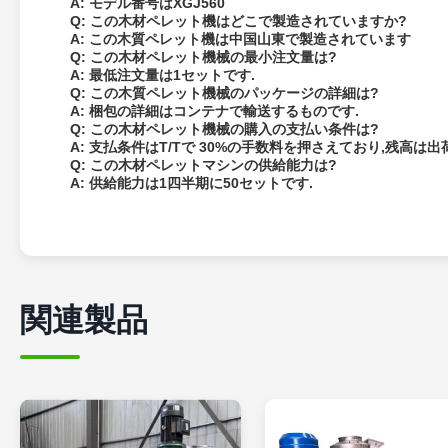
A: モデル番号はXGJ560
Q: この木材ペレット機はどこで製造されていますか?
A: この木質ペレット機は中国山東で製造されています
Q: この木材ペレット機械の最小注文量は?
A: 最低注文量は1セットです.
Q: この木質ペレット機械のパッケージの詳細は?
A: 梱包の詳細はコンテナで輸送するものです.
Q: この木材ペレット機械の購入の支払い条件は?
A: 支払条件はT/Tで 30%の手数料を押さえており,残高は
Q: この木材ペレットマシンの供給能力は?
A: 供給能力は1四半期に50セットです.
関連製品