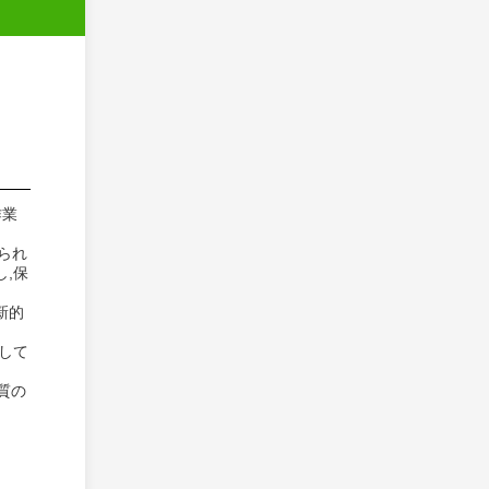
作業
られ
,保
新的
して
質の