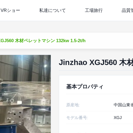
VRショー
私達について
工場旅行
品質
 XGJ560 木材ペレットマシン 132kw 1.5-2t/h
Jinzhao XGJ560 
基本プロパティ
原産地:
中国山東
モデル番号:
XGJ