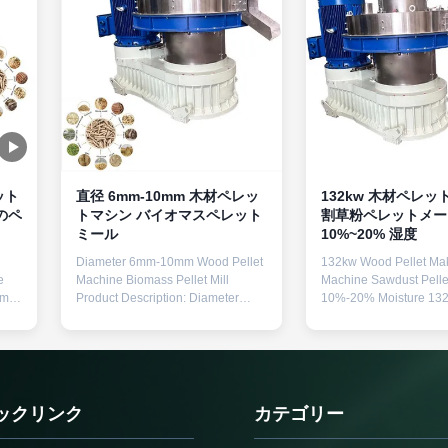
ット
直径 6mm-10mm 木材ペレッ
132kw 木材ペレッ
のペ
トマシン バイオマスペレット
割草粉ペレットメー
ミール
10%~20% 湿度
Diameter 6mm-10mm Wood Pellet
132kw Wood Pellet Ma
e
Machine Biomass Pellet Mill
Machine Sawdust Pelle
0mm
Product Description: Diameter
10%-20% Moisture 13
6mm-10mm Wood Pellet Machine
Pellet Making Machine
Biomass Pellet Mill has a
Pellet Maker 10%-20% 
reasonable structure, stable
Product Description: Th
ine
operation, high forming rate and
Known Wood Pellet Ma
high output. Main structure: power
Machine From Shandon
part, transmission part, granulation
Sawdust Into Pellets is
ックリンク
カテゴリー
mass
part (the core part is mould and
with a vertical ring die 
usk,
pressure wheel), automatic
an automatic grease pu