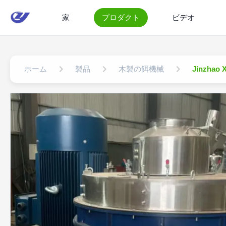
家
プロダクト
ビデオ
ホーム
製品
木製の餌機械
Jinzhao