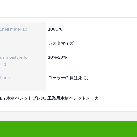
Shell material:
100Cr6
カスタマイズ
als moisture for
10%-20%
zing:
Parts:
ローラーの貝は死に、
-2t/h 木材ペレットプレス
,
工業用木材ペレットメーカー