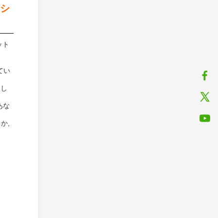
ーシ
ット
てい
適し
あな
か,