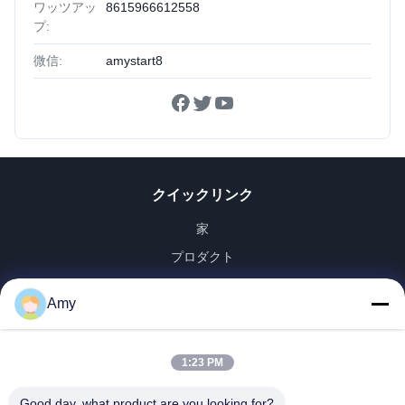
ワッツアッ
8615966612558
プ:
微信:
amystart8
クイックリンク
家
プロダクト
ビデオ
Amy
VRショー
私達について
1:23 PM
工場旅行
品質管理
Good day, what product are you looking for?