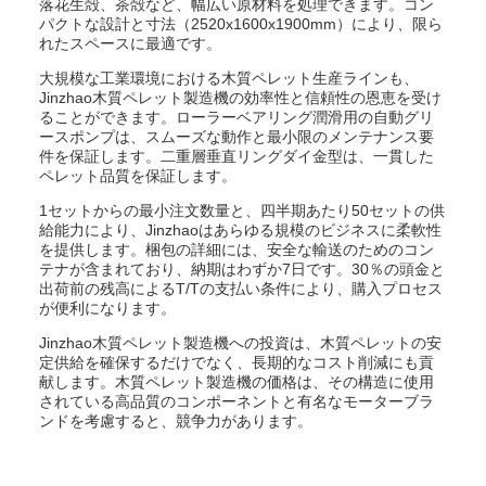
落花生殻、茶殻など、幅広い原材料を処理できます。コン
パクトな設計と寸法（2520x1600x1900mm）により、限ら
れたスペースに最適です。
大規模な工業環境における木質ペレット生産ラインも、
Jinzhao木質ペレット製造機の効率性と信頼性の恩恵を受け
ることができます。ローラーベアリング潤滑用の自動グリ
ースポンプは、スムーズな動作と最小限のメンテナンス要
件を保証します。二重層垂直リングダイ金型は、一貫した
ペレット品質を保証します。
1セットからの最小注文数量と、四半期あたり50セットの供
給能力により、Jinzhaoはあらゆる規模のビジネスに柔軟性
を提供します。梱包の詳細には、安全な輸送のためのコン
テナが含まれており、納期はわずか7日です。30％の頭金と
出荷前の残高によるT/Tの支払い条件により、購入プロセス
が便利になります。
Jinzhao木質ペレット製造機への投資は、木質ペレットの安
定供給を確保するだけでなく、長期的なコスト削減にも貢
献します。木質ペレット製造機の価格は、その構造に使用
されている高品質のコンポーネントと有名なモーターブラ
ンドを考慮すると、競争力があります。