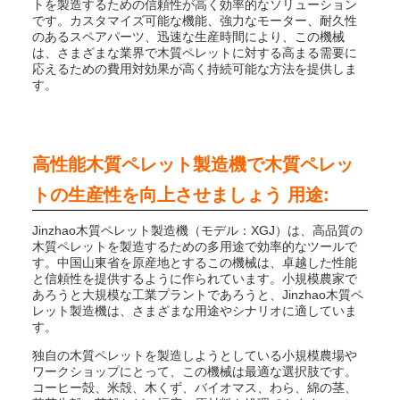
トを製造するための信頼性が高く効率的なソリューション
です。カスタマイズ可能な機能、強力なモーター、耐久性
のあるスペアパーツ、迅速な生産時間により、この機械
は、さまざまな業界で木質ペレットに対する高まる需要に
応えるための費用対効果が高く持続可能な方法を提供しま
す。
高性能木質ペレット製造機で木質ペレッ
トの生産性を向上させましょう 用途:
Jinzhao木質ペレット製造機（モデル：XGJ）は、高品質の
木質ペレットを製造するための多用途で効率的なツールで
す。中国山東省を原産地とするこの機械は、卓越した性能
と信頼性を提供するように作られています。小規模農家で
あろうと大規模な工業プラントであろうと、Jinzhao木質ペ
レット製造機は、さまざまな用途やシナリオに適していま
す。
独自の木質ペレットを製造しようとしている小規模農場や
ワークショップにとって、この機械は最適な選択肢です。
コーヒー殻、米殻、木くず、バイオマス、わら、綿の茎、