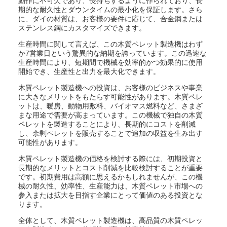
動作に不可欠であり、長持ちするように作られており、長
期的な耐久性とダウンタイムの最小化を保証します。さら
に、ダイの材質は、お客様の要件に応じて、合金鋼または
ステンレス鋼にカスタマイズできます。
生産時間に関して言えば、この木質ペレット製造機はわず
か7営業日という驚異的な納期を誇っています。この迅速な
生産時間により、短期間で機械を効率的かつ効果的に使用
開始でき、生産性と出力を最大化できます。
木質ペレット製造機への投資は、お客様のビジネスや事業
に大きなメリットをもたらす可能性があります。木質ペレ
ットは、暖房、動物用敷料、バイオマス燃料など、さまざ
まな用途で需要が高まっています。この機械で独自の木質
ペレットを製造することにより、長期的にコストを削減
し、余剰ペレットを販売することで追加の収益を生み出す
可能性があります。
木質ペレット製造機の価格を検討する際には、初期投資と
長期的なメリットとコスト削減を比較検討することが重要
です。初期費用は高額に思えるかもしれませんが、この機
械の耐久性、効率性、生産能力は、木質ペレット市場への
参入または拡大を目指す企業にとって価値のある投資とな
ります。
全体として、木質ペレット製造機は、高品質の木質ペレッ