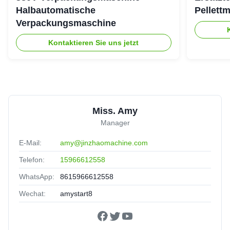
Halbautomatische
Pellett
Verpackungsmaschine
Kontaktieren Sie uns jetzt
Miss. Amy
Manager
E-Mail:
amy@jinzhaomachine.com
Telefon:
15966612558
WhatsApp:
8615966612558
Wechat:
amystart8