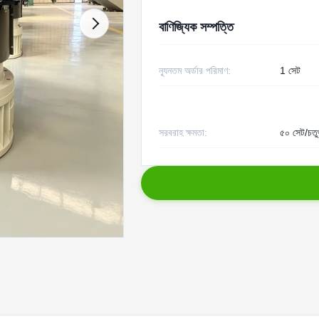
বাণিজ্যিক সম্পত্তি
ন্যূনতম অর্ডার পরিমাণ:
1 সেট
সরবরাহ ক্ষমতা:
৫০ সেট/চতুর