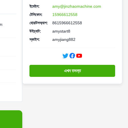
ইমেইল:
amy@jinzhaomachine.com
টেলিফোন:
15966612558
হোয়াটসঅ্যাপ:
8615966612558
বং
উইচ্যাট:
amystart8
স্কাইপ:
amyjiang882
এখন তদন্ত