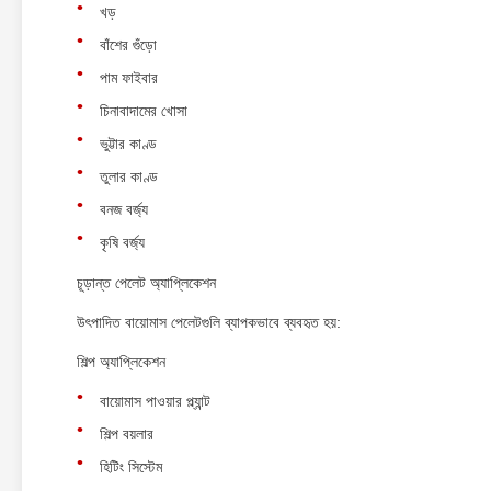
খড়
বাঁশের গুঁড়ো
পাম ফাইবার
চিনাবাদামের খোসা
ভুট্টার কাণ্ড
তুলার কাণ্ড
বনজ বর্জ্য
কৃষি বর্জ্য
চূড়ান্ত পেলেট অ্যাপ্লিকেশন
উৎপাদিত বায়োমাস পেলেটগুলি ব্যাপকভাবে ব্যবহৃত হয়:
শিল্প অ্যাপ্লিকেশন
বায়োমাস পাওয়ার প্ল্যান্ট
শিল্প বয়লার
হিটিং সিস্টেম