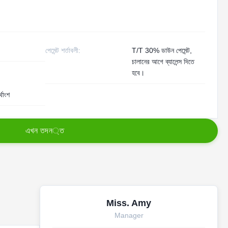
পেমেন্ট শর্তাবলী:
T/T 30% ডাউন পেমেন্ট,
চালানের আগে ব্যালেন্স দিতে
হবে।
্থাংশ
এ
খ
ন
ত
দ
ন
্
ত
Miss. Amy
Manager