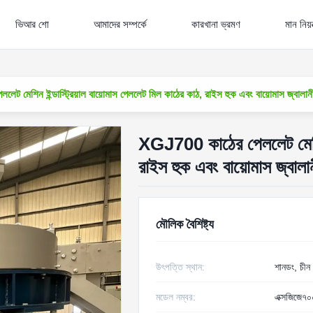
ভিআর শো
আমাদের সম্পর্কে
কারখানা ভ্রমণ
মান নিয়ন
ট মেশিন ইন্ডাস্ট্রিয়াল বায়োমাস পেললেট মিল কাঠের কাঠ, রাইস হুক এবং বায়োমাস জ্বালানী
XGJ700 কাঠের পেললেট মেশিন 
রাইস হুক এবং বায়োমাস জ্বালান
মৌলিক বৈশিষ্ট্য
উৎপত্তি স্থান:
শানডং, চীন
মডেল নম্বর:
এক্সজিজে৭০