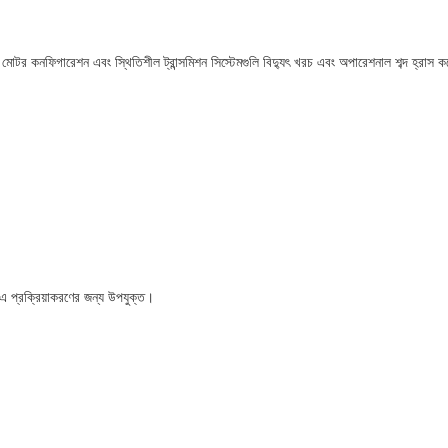
র কনফিগারেশন এবং স্থিতিশীল ট্রান্সমিশন সিস্টেমগুলি বিদ্যুৎ খরচ এবং অপারেশনাল শব্দ হ্রাস 
এ প্রক্রিয়াকরণের জন্য উপযুক্ত।