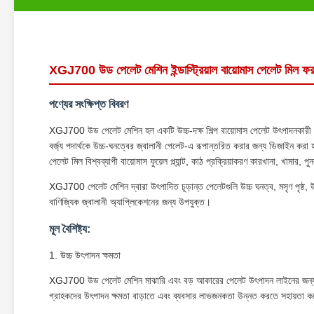
XGJ700 উড পেলেট মেশিন ইন্ডাস্ট্রিয়াল বায়োমাস পেলেট মিল ফর
পণ্যের সংক্ষিপ্ত বিবরণ
XGJ700 উড পেলেট মেশিন হল একটি উচ্চ-দক্ষ শিল্প বায়োমাস পেলেট উৎপাদনকারী মেশিন
বর্জ্য পদার্থকে উচ্চ-ঘনত্বের জ্বালানী পেলেট-এ রূপান্তরিত করার জন্য ডিজাইন কর
পেলেট মিল বিশ্বব্যাপী বায়োমাস ফুয়েল প্ল্যান্ট, কাঠ প্রক্রিয়াকরণ কারখানা, খামার, প
XGJ700 পেলেট মেশিন দ্বারা উৎপাদিত চূড়ান্ত পেলেটগুলি উচ্চ ঘনত্ব, মসৃণ পৃষ্ঠ, উচ্চ 
বাণিজ্যিক জ্বালানী অ্যাপ্লিকেশনের জন্য উপযুক্ত।
মূল বৈশিষ্ট্য:
1. উচ্চ উৎপাদন ক্ষমতা
XGJ700 উড পেলেট মেশিন মাঝারি এবং বড় আকারের পেলেট উৎপাদন লাইনের জন্য ডিজ
গ্রাহকদের উৎপাদন ক্ষমতা বাড়াতে এবং ব্যবসার লাভজনকতা উন্নত করতে সহায়তা 