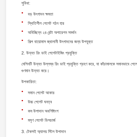
সুবিধা:
বড় উৎপাদন ক্ষমতা
স্থিতিশীল পেলেট গঠন হার
অবিচ্ছিন্ন ২৪-ঘন্টা অপারেশন সমর্থন
শিল্প বায়োমাস জ্বালানী উৎপাদনের জন্য উপযুক্ত
2. উন্নত রিং ডাই পেলেটাইজিং প্রযুক্তি
মেশিনটি উন্নত উল্লম্ব রিং ডাই প্রযুক্তি গ্রহণ করে, যা কাঁচামালকে সমানভাবে পে
গুণমান উন্নত করে।
উপকারিতা:
সমান পেলেট আকার
উচ্চ পেলেট ঘনত্ব
কম উপাদান অবশিষ্টাংশ
মসৃণ পেলেট ডিসচার্জ
3. টেকসই অ্যালয় স্টিল উপাদান