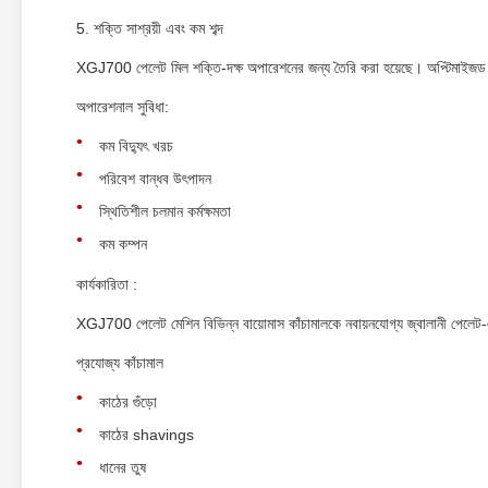
5. শক্তি সাশ্রয়ী এবং কম শব্দ
XGJ700 পেলেট মিল শক্তি-দক্ষ অপারেশনের জন্য তৈরি করা হয়েছে। অপ্টিমাইজড মোট
অপারেশনাল সুবিধা:
কম বিদ্যুৎ খরচ
পরিবেশ বান্ধব উৎপাদন
স্থিতিশীল চলমান কর্মক্ষমতা
কম কম্পন
কার্যকারিতা :
XGJ700 পেলেট মেশিন বিভিন্ন বায়োমাস কাঁচামালকে নবায়নযোগ্য জ্বালানী পেলেট-
প্রযোজ্য কাঁচামাল
কাঠের গুঁড়ো
কাঠের shavings
ধানের তুষ