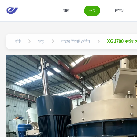
বাড়ি
পণ্য
ভিডিও
বাড়ি
পণ্য
কাঠের পিলেট মেশিন
XGJ700 কাঠের পেললে