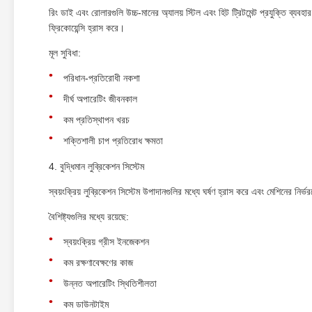
রিং ডাই এবং রোলারগুলি উচ্চ-মানের অ্যালয় স্টিল এবং হিট ট্রিটমেন্ট প্রযুক্তি ব্য
ফ্রিকোয়েন্সি হ্রাস করে।
মূল সুবিধা:
পরিধান-প্রতিরোধী নকশা
দীর্ঘ অপারেটিং জীবনকাল
কম প্রতিস্থাপন খরচ
শক্তিশালী চাপ প্রতিরোধ ক্ষমতা
4. বুদ্ধিমান লুব্রিকেশন সিস্টেম
স্বয়ংক্রিয় লুব্রিকেশন সিস্টেম উপাদানগুলির মধ্যে ঘর্ষণ হ্রাস করে এবং মেশিনের ন
বৈশিষ্ট্যগুলির মধ্যে রয়েছে:
স্বয়ংক্রিয় গ্রীস ইনজেকশন
কম রক্ষণাবেক্ষণের কাজ
উন্নত অপারেটিং স্থিতিশীলতা
কম ডাউনটাইম