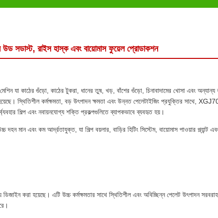
 উড সডাস্ট, রাইস হাস্ক এবং বায়োমাস ফুয়েল প্রোডাকশন
 যা কাঠের গুঁড়ো, কাঠের টুকরা, ধানের তুষ, খড়, বাঁশের গুঁড়ো, চিনাবাদামের খোসা এবং অন্যান্য 
া হয়েছে। স্থিতিশীল কর্মক্ষমতা, বড় উৎপাদন ক্ষমতা এবং উন্নত পেলেটাইজিং প্রযুক্তির সাথে, XGJ
ুনর্ব্যবহার শিল্প এবং নবায়নযোগ্য শক্তি প্রকল্পগুলিতে ব্যাপকভাবে ব্যবহৃত হয়।
দহন মান এবং কম আর্দ্রতাযুক্ত, যা শিল্প বয়লার, বাড়ির হিটিং সিস্টেম, বায়োমাস পাওয়ার প্ল্যান্ট এব
াইন করা হয়েছে। এটি উচ্চ কর্মক্ষমতার সাথে স্থিতিশীল এবং অবিচ্ছিন্ন পেলেট উৎপাদন সরবরাহ
করে।