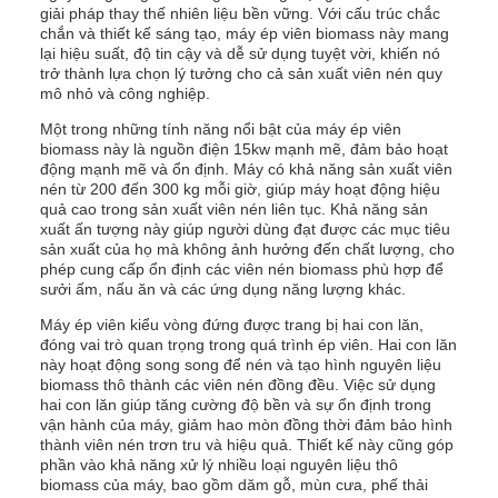
giải pháp thay thế nhiên liệu bền vững. Với cấu trúc chắc
chắn và thiết kế sáng tạo, máy ép viên biomass này mang
lại hiệu suất, độ tin cậy và dễ sử dụng tuyệt vời, khiến nó
trở thành lựa chọn lý tưởng cho cả sản xuất viên nén quy
mô nhỏ và công nghiệp.
Một trong những tính năng nổi bật của máy ép viên
biomass này là nguồn điện 15kw mạnh mẽ, đảm bảo hoạt
động mạnh mẽ và ổn định. Máy có khả năng sản xuất viên
nén từ 200 đến 300 kg mỗi giờ, giúp máy hoạt động hiệu
quả cao trong sản xuất viên nén liên tục. Khả năng sản
xuất ấn tượng này giúp người dùng đạt được các mục tiêu
sản xuất của họ mà không ảnh hưởng đến chất lượng, cho
phép cung cấp ổn định các viên nén biomass phù hợp để
sưởi ấm, nấu ăn và các ứng dụng năng lượng khác.
Máy ép viên kiểu vòng đứng được trang bị hai con lăn,
đóng vai trò quan trọng trong quá trình ép viên. Hai con lăn
này hoạt động song song để nén và tạo hình nguyên liệu
biomass thô thành các viên nén đồng đều. Việc sử dụng
hai con lăn giúp tăng cường độ bền và sự ổn định trong
vận hành của máy, giảm hao mòn đồng thời đảm bảo hình
thành viên nén trơn tru và hiệu quả. Thiết kế này cũng góp
phần vào khả năng xử lý nhiều loại nguyên liệu thô
biomass của máy, bao gồm dăm gỗ, mùn cưa, phế thải