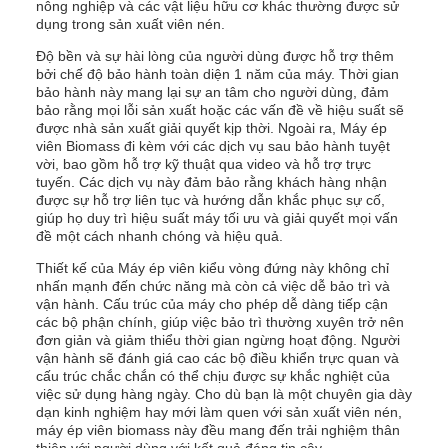
nông nghiệp và các vật liệu hữu cơ khác thường được sử
dụng trong sản xuất viên nén.
Độ bền và sự hài lòng của người dùng được hỗ trợ thêm
bởi chế độ bảo hành toàn diện 1 năm của máy. Thời gian
bảo hành này mang lại sự an tâm cho người dùng, đảm
bảo rằng mọi lỗi sản xuất hoặc các vấn đề về hiệu suất sẽ
được nhà sản xuất giải quyết kịp thời. Ngoài ra, Máy ép
viên Biomass đi kèm với các dịch vụ sau bảo hành tuyệt
vời, bao gồm hỗ trợ kỹ thuật qua video và hỗ trợ trực
tuyến. Các dịch vụ này đảm bảo rằng khách hàng nhận
được sự hỗ trợ liên tục và hướng dẫn khắc phục sự cố,
giúp họ duy trì hiệu suất máy tối ưu và giải quyết mọi vấn
đề một cách nhanh chóng và hiệu quả.
Thiết kế của Máy ép viên kiểu vòng đứng này không chỉ
nhấn mạnh đến chức năng mà còn cả việc dễ bảo trì và
vận hành. Cấu trúc của máy cho phép dễ dàng tiếp cận
các bộ phận chính, giúp việc bảo trì thường xuyên trở nên
đơn giản và giảm thiểu thời gian ngừng hoạt động. Người
vận hành sẽ đánh giá cao các bộ điều khiển trực quan và
cấu trúc chắc chắn có thể chịu được sự khắc nghiệt của
việc sử dụng hàng ngày. Cho dù bạn là một chuyên gia dày
dạn kinh nghiệm hay mới làm quen với sản xuất viên nén,
máy ép viên biomass này đều mang đến trải nghiệm thân