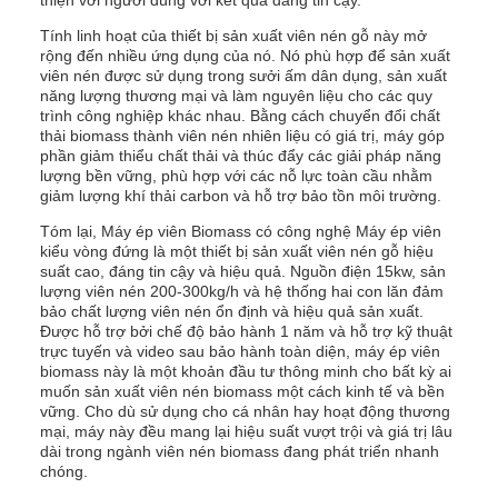
thiện với người dùng với kết quả đáng tin cậy.
Tính linh hoạt của thiết bị sản xuất viên nén gỗ này mở
rộng đến nhiều ứng dụng của nó. Nó phù hợp để sản xuất
viên nén được sử dụng trong sưởi ấm dân dụng, sản xuất
năng lượng thương mại và làm nguyên liệu cho các quy
trình công nghiệp khác nhau. Bằng cách chuyển đổi chất
thải biomass thành viên nén nhiên liệu có giá trị, máy góp
phần giảm thiểu chất thải và thúc đẩy các giải pháp năng
lượng bền vững, phù hợp với các nỗ lực toàn cầu nhằm
giảm lượng khí thải carbon và hỗ trợ bảo tồn môi trường.
Tóm lại, Máy ép viên Biomass có công nghệ Máy ép viên
kiểu vòng đứng là một thiết bị sản xuất viên nén gỗ hiệu
suất cao, đáng tin cậy và hiệu quả. Nguồn điện 15kw, sản
lượng viên nén 200-300kg/h và hệ thống hai con lăn đảm
bảo chất lượng viên nén ổn định và hiệu quả sản xuất.
Được hỗ trợ bởi chế độ bảo hành 1 năm và hỗ trợ kỹ thuật
trực tuyến và video sau bảo hành toàn diện, máy ép viên
biomass này là một khoản đầu tư thông minh cho bất kỳ ai
muốn sản xuất viên nén biomass một cách kinh tế và bền
vững. Cho dù sử dụng cho cá nhân hay hoạt động thương
mại, máy này đều mang lại hiệu suất vượt trội và giá trị lâu
dài trong ngành viên nén biomass đang phát triển nhanh
chóng.