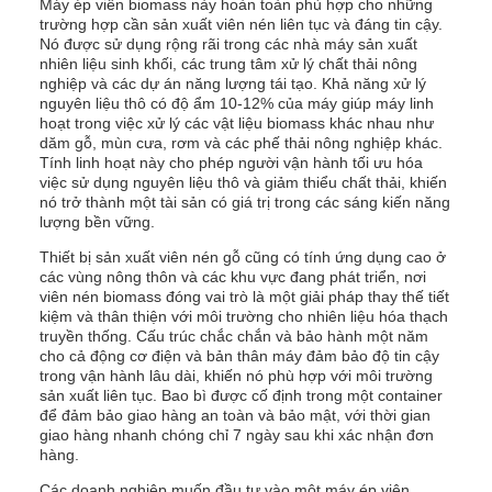
Máy ép viên biomass này hoàn toàn phù hợp cho những
trường hợp cần sản xuất viên nén liên tục và đáng tin cậy.
Nó được sử dụng rộng rãi trong các nhà máy sản xuất
nhiên liệu sinh khối, các trung tâm xử lý chất thải nông
nghiệp và các dự án năng lượng tái tạo. Khả năng xử lý
nguyên liệu thô có độ ẩm 10-12% của máy giúp máy linh
hoạt trong việc xử lý các vật liệu biomass khác nhau như
dăm gỗ, mùn cưa, rơm và các phế thải nông nghiệp khác.
Tính linh hoạt này cho phép người vận hành tối ưu hóa
việc sử dụng nguyên liệu thô và giảm thiểu chất thải, khiến
nó trở thành một tài sản có giá trị trong các sáng kiến năng
lượng bền vững.
Thiết bị sản xuất viên nén gỗ cũng có tính ứng dụng cao ở
các vùng nông thôn và các khu vực đang phát triển, nơi
viên nén biomass đóng vai trò là một giải pháp thay thế tiết
kiệm và thân thiện với môi trường cho nhiên liệu hóa thạch
truyền thống. Cấu trúc chắc chắn và bảo hành một năm
cho cả động cơ điện và bản thân máy đảm bảo độ tin cậy
trong vận hành lâu dài, khiến nó phù hợp với môi trường
sản xuất liên tục. Bao bì được cố định trong một container
để đảm bảo giao hàng an toàn và bảo mật, với thời gian
giao hàng nhanh chóng chỉ 7 ngày sau khi xác nhận đơn
hàng.
Các doanh nghiệp muốn đầu tư vào một máy ép viên