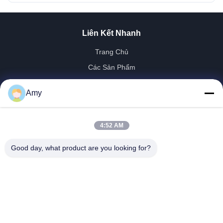
Liên Kết Nhanh
Trang Chủ
Các Sản Phẩm
Video
Amy
Chương Trình VR
Về Chúng Tôi
4:52 AM
Tham Quan Nhà Máy
Kiểm Soát Chất Lượng
Good day, what product are you looking for?
Liên Hệ Chúng Tôi
Tin Tức
Shandong Jinzhao Machine Co., Ltd.
0086-159-6661-2558