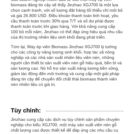
biomass đáng tin cậy sẽ thấy Jinzhao XGJ700 là một lựa
chọn cạnh tranh, với số lượng đặt hàng tối thiểu chỉ một bộ
và giá 26.800 USD. Điều khoản thanh toán linh hoạt, yêu
cầu thanh toán trước 30% qua T/T và số dư phải được
thanh toán trước khi giao hàng. Với khả năng cung cấp
100 bộ mỗi năm, Jinzhao có thể đáp ứng hiệu quả nhu cầu
của thị trường nhiên liệu sinh khối đang phát triển.
Tóm lại, Máy ép viên Biomass Jinzhao XGJ700 lý tưởng
cho các công ty năng lượng sinh khối, hợp tác xã nông
nghiệp và các nhà sản xuất nhiên liệu viên nén, những
người cần thiết bị sản xuất viên nén gỗ hiệu quả, bền bỉ và
sản lượng cao. Nó hỗ trợ sản xuất năng lượng bền vững,
giảm tác động đến môi trường và cung cấp một giải pháp
đáng tin cậy để chuyển đổi chất thải biomass thành viên
nén nhiên liệu có giá trị.
Tùy chỉnh:
Jinzhao cung cấp các dịch vụ tùy chỉnh sản phẩm chuyên
nghiệp cho kiểu XGJ700, một máy sản xuất viên nén gỗ
chất lượng cao được thiết kế để đáp ứng các nhu cầu cụ