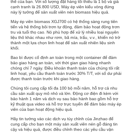
thể của bạn. Với số lượng đặt hàng tối thiểu là 1 bộ và giá
cạnh tranh là 26.800 USD, Máy ép viên kiểu vòng đứng
này lý tưởng để sản xuất viên nén biomass hiệu quả.
Máy ép viên biomass XGJ700 có hệ thống sàng rung tiên
tiến và hệ thống bôi trơn tự động, đảm bảo hoạt động trơn
tru và tuổi thọ cao. Nó phù hợp để xử lý nhiều loại nguyên
liệu thô khác nhau như rơm, bã mía, trấu, v.v., khiến nó trở
thành một lựa chọn linh hoạt để sản xuất nhiên liệu sinh
khối.
Bao bì được cố định an toàn trong một container để đảm
bảo giao hàng an toàn, với thời gian giao hàng nhanh
chóng chỉ 7 ngày. Điều khoản thanh toán của chúng tôi rất
linh hoạt, yêu cầu thanh toán trước 30% T/T, với số dư phải
được thanh toán trước khi giao hàng.
Chúng tôi cung cấp tối đa 100 bộ mỗi năm, hỗ trợ cả nhu
cầu sản xuất quy mô nhỏ và lớn. Động cơ điện đi kèm với
bảo hành 1 năm và dịch vụ sau bảo hành bao gồm hỗ trợ
kỹ thuật qua video và hỗ trợ trực tuyến để đảm bảo máy ép
viên của bạn hoạt động hiệu quả.
Hãy tin tưởng vào các dịch vụ tùy chỉnh của Jinzhao để
cung cấp cho bạn một máy sản xuất viên nén gỗ đáng tin
cậy và hiệu quả, được điều chỉnh theo các yêu cầu vận