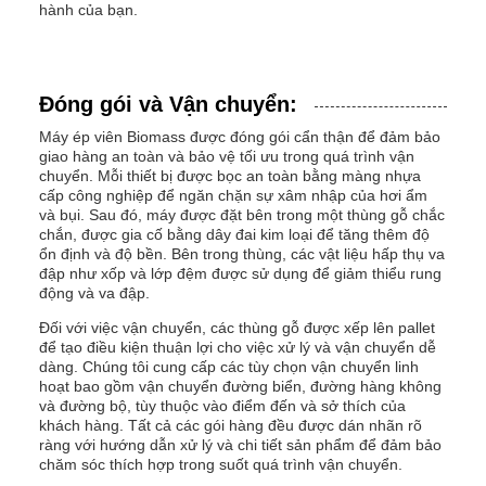
hành của bạn.
Đóng gói và Vận chuyển:
Máy ép viên Biomass được đóng gói cẩn thận để đảm bảo
giao hàng an toàn và bảo vệ tối ưu trong quá trình vận
chuyển. Mỗi thiết bị được bọc an toàn bằng màng nhựa
cấp công nghiệp để ngăn chặn sự xâm nhập của hơi ẩm
và bụi. Sau đó, máy được đặt bên trong một thùng gỗ chắc
chắn, được gia cố bằng dây đai kim loại để tăng thêm độ
ổn định và độ bền. Bên trong thùng, các vật liệu hấp thụ va
đập như xốp và lớp đệm được sử dụng để giảm thiểu rung
động và va đập.
Đối với việc vận chuyển, các thùng gỗ được xếp lên pallet
để tạo điều kiện thuận lợi cho việc xử lý và vận chuyển dễ
dàng. Chúng tôi cung cấp các tùy chọn vận chuyển linh
hoạt bao gồm vận chuyển đường biển, đường hàng không
và đường bộ, tùy thuộc vào điểm đến và sở thích của
khách hàng. Tất cả các gói hàng đều được dán nhãn rõ
ràng với hướng dẫn xử lý và chi tiết sản phẩm để đảm bảo
chăm sóc thích hợp trong suốt quá trình vận chuyển.