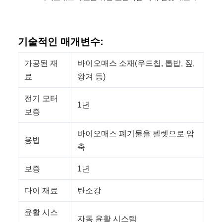
기술적인 매개변수:
가공된 재
바이오매스 소재(우드칩, 톱밥, 짚,
료
왕겨 등)
전기 모터
1년
보증
바이오매스 폐기물을 펠렛으로 압
용법
축
보증
1년
다이 재료
탄소강
윤활 시스
자동 윤활 시스템