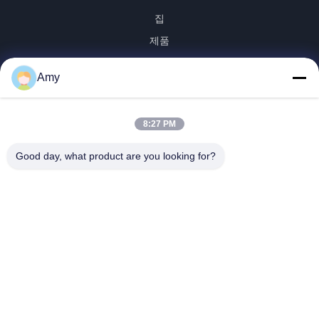
집
제품
화면
Amy
VR 전시회
우리에 대하여
8:27 PM
공장 여행
품질 관리
Good day, what product are you looking for?
연락주세요
뉴스
Shandong Jinzhao Machine Co., Ltd.
0086-159-6661-2558
amy@jinzhaomachine.com