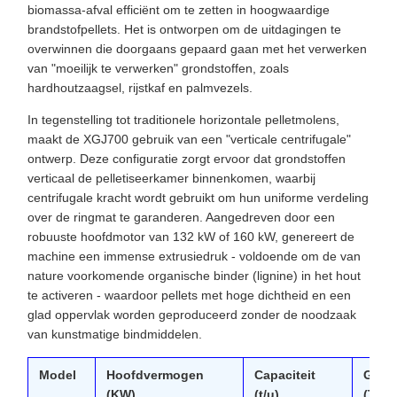
biomassa-afval efficiënt om te zetten in hoogwaardige
brandstofpellets. Het is ontworpen om de uitdagingen te
overwinnen die doorgaans gepaard gaan met het verwerken
van "moeilijk te verwerken" grondstoffen, zoals
hardhoutzaagsel, rijstkaf en palmvezels.
In tegenstelling tot traditionele horizontale pelletmolens,
maakt de XGJ700 gebruik van een "verticale centrifugale"
ontwerp. Deze configuratie zorgt ervoor dat grondstoffen
verticaal de pelletiseerkamer binnenkomen, waarbij
centrifugale kracht wordt gebruikt om hun uniforme verdeling
over de ringmat te garanderen. Aangedreven door een
robuuste hoofdmotor van 132 kW of 160 kW, genereert de
machine een immense extrusiedruk - voldoende om de van
nature voorkomende organische binder (lignine) in het hout
te activeren - waardoor pellets met hoge dichtheid en een
glad oppervlak worden geproduceerd zonder de noodzaak
van kunstmatige bindmiddelen.
Model
Hoofdvermogen
Capaciteit
Gewi
(KW)
(t/u)
(T)