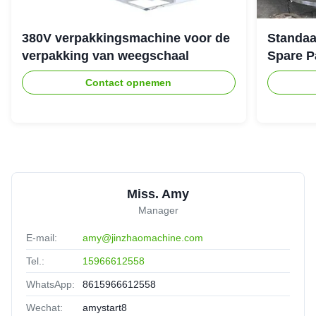
380V verpakkingsmachine voor de
Standaa
verpakking van weegschaal
Spare P
Contact opnemen
Miss. Amy
Manager
E-mail:
amy@jinzhaomachine.com
Tel.:
15966612558
WhatsApp:
8615966612558
Wechat:
amystart8