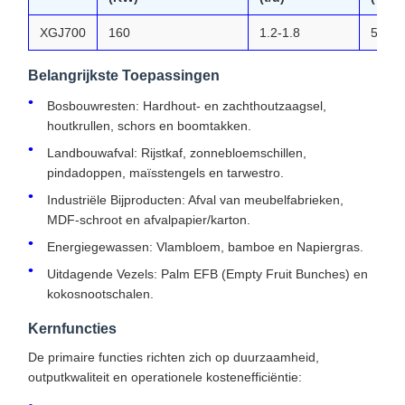
XGJ700
160
1.2-1.8
5.8
Belangrijkste Toepassingen
Bosbouwresten: Hardhout- en zachthoutzaagsel,
houtkrullen, schors en boomtakken.
Landbouwafval: Rijstkaf, zonnebloemschillen,
pindadoppen, maïsstengels en tarwestro.
Industriële Bijproducten: Afval van meubelfabrieken,
MDF-schroot en afvalpapier/karton.
Energiegewassen: Vlambloem, bamboe en Napiergras.
Uitdagende Vezels: Palm EFB (Empty Fruit Bunches) en
kokosnootschalen.
Kernfuncties
De primaire functies richten zich op duurzaamheid,
outputkwaliteit en operationele kostenefficiëntie: